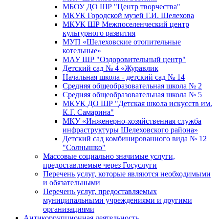
МБОУ ДО ШР "Центр творчества"
МКУК Городской музей Г.И. Шелехова
МКУК ШР Межпоселенческий центр
культурного развития
МУП «Шелеховские отопительные
котельные»
МАУ ШР "Оздоровительный центр"
Детский сад № 4 «Журавлик
Начальная школа - детский сад № 14
Средняя общеобразовательная школа № 2
Средняя общеобразовательная школа № 5
МКУК ДО ШР "Детская школа искусств им.
К.Г. Самарина"
МКУ «Инженерно-хозяйственная служба
инфраструктуры Шелеховского района»
Детский сад комбинированного вида № 12
"Солнышко"
Массовые социально значимые услуги,
предоставляемые через Госуслуги
Перечень услуг, которые являются необходимыми
и обязательными
Перечень услуг, предоставляемых
муниципальными учреждениями и другими
организациями
Антикоррупционная деятельность