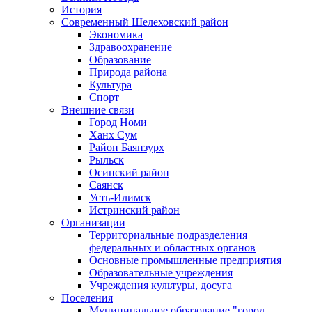
История
Современный Шелеховский район
Экономика
Здравоохранение
Образование
Природа района
Культура
Спорт
Внешние связи
Город Номи
Ханх Сум
Район Баянзурх
Рыльск
Осинский район
Саянск
Усть-Илимск
Истринский район
Организации
Территориальные подразделения
федеральных и областных органов
Основные промышленные предприятия
Образовательные учреждения
Учреждения культуры, досуга
Поселения
Муниципальное образование "город