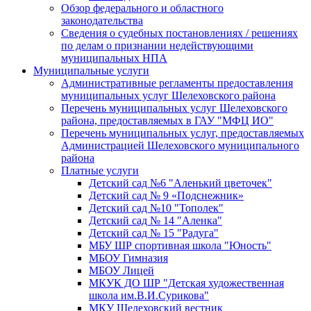
Обзор федерального и областного
законодательства
Сведения о судебных постановлениях / решениях
по делам о признании недействующими
муниципальных НПА
Муниципальные услуги
Административные регламенты предоставления
муниципальных услуг Шелеховского района
Перечень муниципальных услуг Шелеховского
района, предоставляемых в ГАУ "МФЦ ИО"
Перечень муниципальных услуг, предоставляемых
Администрацией Шелеховского муниципального
района
Платные услуги
Детский сад №6 "Аленький цветочек"
Детский сад № 9 «Подснежник»
Детский сад №10 "Тополек"
Детский сад № 14 "Аленка"
Детский сад № 15 "Радуга"
МБУ ШР спортивная школа "Юность"
МБОУ Гимназия
МБОУ Лицей
МКУК ДО ШР "Детская художественная
школа им.В.И.Сурикова"
МКУ Шелеховский вестник