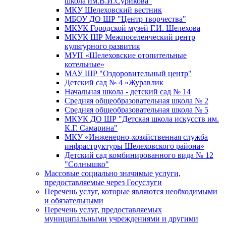
школа им.В.И.Сурикова"
МКУ Шелеховский вестник
МБОУ ДО ШР "Центр творчества"
МКУК Городской музей Г.И. Шелехова
МКУК ШР Межпоселенческий центр
культурного развития
МУП «Шелеховские отопительные
котельные»
МАУ ШР "Оздоровительный центр"
Детский сад № 4 «Журавлик
Начальная школа - детский сад № 14
Средняя общеобразовательная школа № 2
Средняя общеобразовательная школа № 5
МКУК ДО ШР "Детская школа искусств им.
К.Г. Самарина"
МКУ «Инженерно-хозяйственная служба
инфраструктуры Шелеховского района»
Детский сад комбинированного вида № 12
"Солнышко"
Массовые социально значимые услуги,
предоставляемые через Госуслуги
Перечень услуг, которые являются необходимыми
и обязательными
Перечень услуг, предоставляемых
муниципальными учреждениями и другими