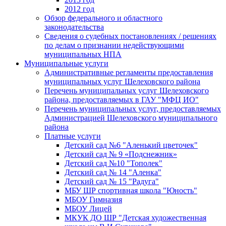
2012 год
Обзор федерального и областного
законодательства
Сведения о судебных постановлениях / решениях
по делам о признании недействующими
муниципальных НПА
Муниципальные услуги
Административные регламенты предоставления
муниципальных услуг Шелеховского района
Перечень муниципальных услуг Шелеховского
района, предоставляемых в ГАУ "МФЦ ИО"
Перечень муниципальных услуг, предоставляемых
Администрацией Шелеховского муниципального
района
Платные услуги
Детский сад №6 "Аленький цветочек"
Детский сад № 9 «Подснежник»
Детский сад №10 "Тополек"
Детский сад № 14 "Аленка"
Детский сад № 15 "Радуга"
МБУ ШР спортивная школа "Юность"
МБОУ Гимназия
МБОУ Лицей
МКУК ДО ШР "Детская художественная