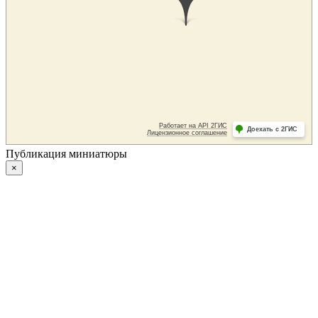
Публикация миниатюры
×