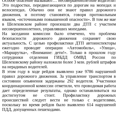
Особое опасение вызывают… несовершеннолетние водители!
Это подростки, передвигающиеся по дорогам на мопедах и
велосипедах. Обычно они не знают правил дорожного
движения, и поэтому становятся, говоря протокольным
языком, «источниками повышенной опасности». В том же мае
в Шелеховском районе произошли два ДТП с участием
несовершеннолетних, управлявших мопедами.
На заседании комиссии было отмечено, что проблема
безопасности дорожного движения сохраняет свою
актуальность. С целью профилактики ДТП автоинспекторы
ежегодно проводят операции «Автомобиль», «Улица»,
«Маршрутка», «Внимание: дети!». Только в прошлом году
сотрудники отделения ГИБДД ОМВД России по
Шелеховскому району наложили более 3 млн. рублей штрафов
на нерадивых водителей.
В этом году в ходе рейдов выявлено уже 9786 нарушений
правил дорожного движения. За управление транспортом в
состоянии опьянения задержаны 292 водителя. Участники
координационной комиссии отметили, что проводимая работа
дает определенные результаты, однако останавливаться на
достигнутом не стоит. Профилактику дорожных
происшествий следует вести не только с водителями,
поскольку во время рейдов было выявлено 614 нарушений
ПДД, допущенных пешеходами.