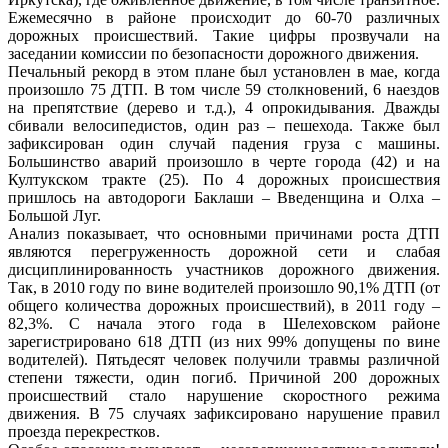
Ежемесячно в районе происходит до 60-70 различных
дорожных происшествий. Такие цифры прозвучали на
заседании комиссии по безопасности дорожного движения.
Печальный рекорд в этом плане был установлен в мае, когда
произошло 75 ДТП. В том числе 59 столкновений, 6 наездов
на препятствие (дерево и т.д.), 4 опрокидывания. Дважды
сбивали велосипедистов, один раз – пешехода. Также был
зафиксирован один случай падения груза с машины.
Большинство аварий произошло в черте города (42) и на
Култукском тракте (25). По 4 дорожных происшествия
пришлось на автодороги Баклаши – Введенщина и Олха –
Большой Луг.
Анализ показывает, что основными причинами роста ДТП
являются перегруженность дорожной сети и слабая
дисциплинированность участников дорожного движения.
Так, в 2010 году по вине водителей произошло 90,1% ДТП (от
общего количества дорожных происшествий), в 2011 году –
82,3%. С начала этого года в Шелеховском районе
зарегистрировано 618 ДТП (из них 99% допущены по вине
водителей). Пятьдесят человек получили травмы различной
степени тяжести, один погиб. Причиной 200 дорожных
происшествий стало нарушение скоростного режима
движения. В 75 случаях зафиксировано нарушение правил
проезда перекрестков.