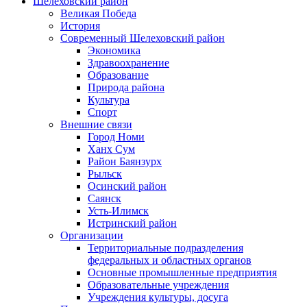
Шелеховский район
Великая Победа
История
Современный Шелеховский район
Экономика
Здравоохранение
Образование
Природа района
Культура
Спорт
Внешние связи
Город Номи
Ханх Сум
Район Баянзурх
Рыльск
Осинский район
Саянск
Усть-Илимск
Истринский район
Организации
Территориальные подразделения
федеральных и областных органов
Основные промышленные предприятия
Образовательные учреждения
Учреждения культуры, досуга