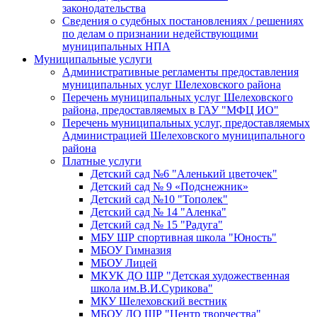
законодательства
Сведения о судебных постановлениях / решениях
по делам о признании недействующими
муниципальных НПА
Муниципальные услуги
Административные регламенты предоставления
муниципальных услуг Шелеховского района
Перечень муниципальных услуг Шелеховского
района, предоставляемых в ГАУ "МФЦ ИО"
Перечень муниципальных услуг, предоставляемых
Администрацией Шелеховского муниципального
района
Платные услуги
Детский сад №6 "Аленький цветочек"
Детский сад № 9 «Подснежник»
Детский сад №10 "Тополек"
Детский сад № 14 "Аленка"
Детский сад № 15 "Радуга"
МБУ ШР спортивная школа "Юность"
МБОУ Гимназия
МБОУ Лицей
МКУК ДО ШР "Детская художественная
школа им.В.И.Сурикова"
МКУ Шелеховский вестник
МБОУ ДО ШР "Центр творчества"