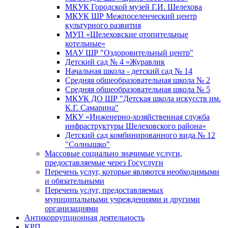
МКУК Городской музей Г.И. Шелехова
МКУК ШР Межпоселенческий центр
культурного развития
МУП «Шелеховские отопительные
котельные»
МАУ ШР "Оздоровительный центр"
Детский сад № 4 «Журавлик
Начальная школа - детский сад № 14
Средняя общеобразовательная школа № 2
Средняя общеобразовательная школа № 5
МКУК ДО ШР "Детская школа искусств им.
К.Г. Самарина"
МКУ «Инженерно-хозяйственная служба
инфраструктуры Шелеховского района»
Детский сад комбинированного вида № 12
"Солнышко"
Массовые социально значимые услуги,
предоставляемые через Госуслуги
Перечень услуг, которые являются необходимыми
и обязательными
Перечень услуг, предоставляемых
муниципальными учреждениями и другими
организациями
Антикоррупционная деятельность
КРП