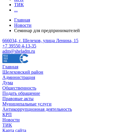
ТИК
...
Главная
Новости
Семинар для предпринимателей
666034, г. Шелехов, улица Ленина, 15
+7 39550 4-13-35
adm@sheladm.ru
Главная
Шелеховский район
Администрация
Дума
Общественность
Подать обращение
Правовые акты
Муниципальные услуги
Антикоррупционная деятельность
КРП
Новости
ТИК
Карта сайта