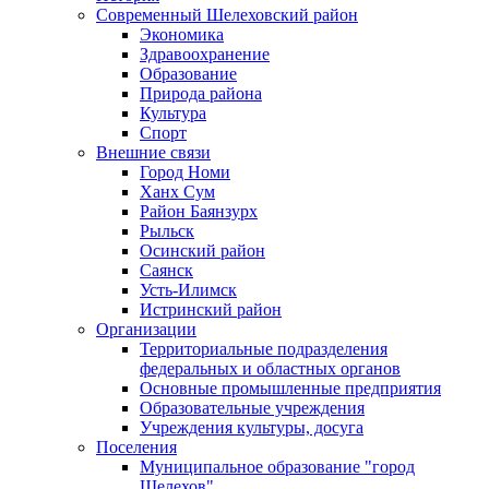
Современный Шелеховский район
Экономика
Здравоохранение
Образование
Природа района
Культура
Спорт
Внешние связи
Город Номи
Ханх Сум
Район Баянзурх
Рыльск
Осинский район
Саянск
Усть-Илимск
Истринский район
Организации
Территориальные подразделения
федеральных и областных органов
Основные промышленные предприятия
Образовательные учреждения
Учреждения культуры, досуга
Поселения
Муниципальное образование "город
Шелехов"