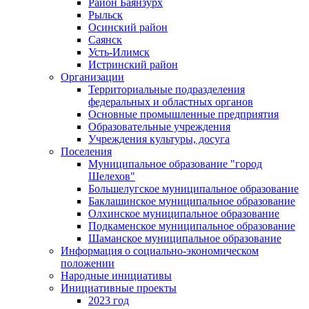
Район Баянзурх
Рыльск
Осинский район
Саянск
Усть-Илимск
Истринский район
Организации
Территориальные подразделения
федеральных и областных органов
Основные промышленные предприятия
Образовательные учреждения
Учреждения культуры, досуга
Поселения
Муниципальное образование "город
Шелехов"
Большелугское муниципальное образование
Баклашинское муниципальное образование
Олхинское муниципальное образование
Подкаменское муниципальное образование
Шаманское муниципальное образование
Информация о социально-экономическом
положении
Народные инициативы
Инициативные проекты
2023 год