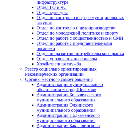
инфраструктуре
Отдел ГО и ЧС
Отдел культуры
Отдел по контролю в сфере муниципальных
закупок
Отдел по контролю и делопроизводству
Отдел по молодежной политике и спорту
Отдел по работе с общественностью и СМИ
Отдел по работе с представительными
органами
Отдел по развитию потребительского рынка
Отдел управления персоналом
Хозяйственная служба
Реестр социально ориентированных
некоммерческих организаций
Органы местного самоуправления
Администрация муниципального
образования «город Шелехов»
Администрация Большелугского
муниципального образования
Администрация Олхинского
муниципального образования
Администрация Подкаменского
муниципального образования
Администрация Баклашинского