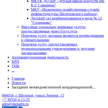
МКУК ДО ШР "Детская школа искусств им.
К.Г. Самарина"
МКУ «Инженерно-хозяйственная служба
инфраструктуры Шелеховского района»
Детский сад комбинированного вида № 12
"Солнышко"
Массовые социально значимые услуги,
предоставляемые через Госуслуги
Перечень услуг, которые являются необходимыми
и обязательными
Перечень услуг, предоставляемых
муниципальными учреждениями и другими
организациями
Антикоррупционная деятельность
КРП
ТИК
...
Главная
Новости
Заседание межведомственной координационной...
666034, г. Шелехов, улица Ленина, 15
+7 39550 4-13-35
adm@sheladm.ru