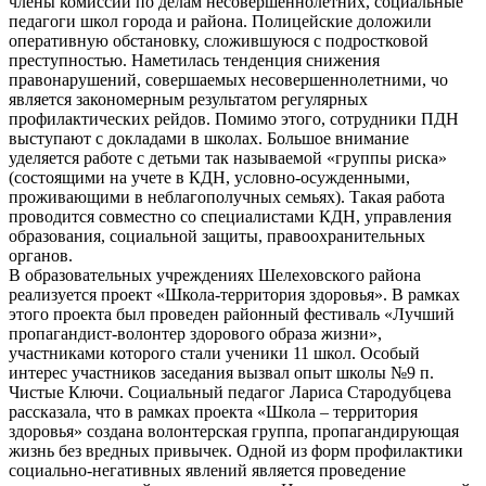
члены комиссии по делам несовершеннолетних, социальные
педагоги школ города и района. Полицейские доложили
оперативную обстановку, сложившуюся с подростковой
преступностью. Наметилась тенденция снижения
правонарушений, совершаемых несовершеннолетними, чо
является закономерным результатом регулярных
профилактических рейдов. Помимо этого, сотрудники ПДН
выступают с докладами в школах. Большое внимание
уделяется работе с детьми так называемой «группы риска»
(состоящими на учете в КДН, условно-осужденными,
проживающими в неблагополучных семьях). Такая работа
проводится совместно со специалистами КДН, управления
образования, социальной защиты, правоохранительных
органов.
В образовательных учреждениях Шелеховского района
реализуется проект «Школа-территория здоровья». В рамках
этого проекта был проведен районный фестиваль «Лучший
пропагандист-волонтер здорового образа жизни»,
участниками которого стали ученики 11 школ. Особый
интерес участников заседания вызвал опыт школы №9 п.
Чистые Ключи. Социальный педагог Лариса Стародубцева
рассказала, что в рамках проекта «Школа – территория
здоровья» создана волонтерская группа, пропагандирующая
жизнь без вредных привычек. Одной из форм профилактики
социально-негативных явлений является проведение