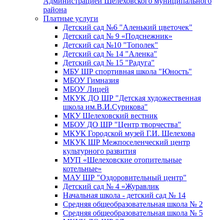
Администрацией Шелеховского муниципального
района
Платные услуги
Детский сад №6 "Аленький цветочек"
Детский сад № 9 «Подснежник»
Детский сад №10 "Тополек"
Детский сад № 14 "Аленка"
Детский сад № 15 "Радуга"
МБУ ШР спортивная школа "Юность"
МБОУ Гимназия
МБОУ Лицей
МКУК ДО ШР "Детская художественная
школа им.В.И.Сурикова"
МКУ Шелеховский вестник
МБОУ ДО ШР "Центр творчества"
МКУК Городской музей Г.И. Шелехова
МКУК ШР Межпоселенческий центр
культурного развития
МУП «Шелеховские отопительные
котельные»
МАУ ШР "Оздоровительный центр"
Детский сад № 4 «Журавлик
Начальная школа - детский сад № 14
Средняя общеобразовательная школа № 2
Средняя общеобразовательная школа № 5