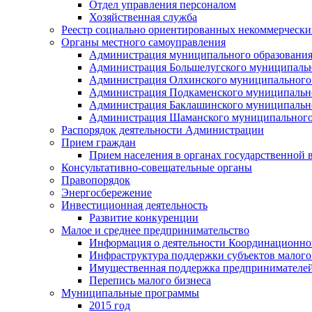
Отдел управления персоналом
Хозяйственная служба
Реестр социально ориентированных некоммерчески
Органы местного самоуправления
Администрация муниципального образования
Администрация Большелугского муниципальн
Администрация Олхинского муниципального 
Администрация Подкаменского муниципально
Администрация Баклашинского муниципально
Администрация Шаманского муниципального
Распорядок деятельности Администрации
Прием граждан
Прием населения в органах государственной 
Консультативно-совещательные органы
Правопорядок
Энергосбережение
Инвестиционная деятельность
Развитие конкуренции
Малое и среднее предпринимательство
Информация о деятельности Координационног
Инфраструктура поддержки субъектов малого
Имущественная поддержка предпринимателей
Перепись малого бизнеса
Муниципальные программы
2015 год