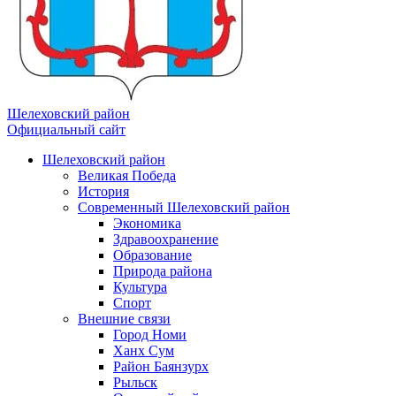
Шелеховский район
Официальный сайт
Шелеховский район
Великая Победа
История
Современный Шелеховский район
Экономика
Здравоохранение
Образование
Природа района
Культура
Спорт
Внешние связи
Город Номи
Ханх Сум
Район Баянзурх
Рыльск