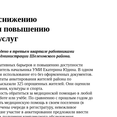
 снижению
 и повышению
услуг
ведено в третьем квартале работниками
дминистрации Шелеховского района.
ративных барьеров и повышению доступности
ститель начальника УМИ Екатерина Юдина. В одном
 и использование его без оформленных документов.
таты анкетирования жителей района по
ысказали 325 опрошенных жителей. Они оценили
ния, культуры и спорта.
ость обратиться за медицинской помощью в любой
аботе или учёбе. По сравнению с прошлым годом до
ить медицинскую помощь в своем поселении (в
ечены очереди в регистратуру, невежливое
шие участие в анкетировании предложили ввести
ь получения комплексного обследования.