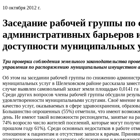
10 октября 2012 г.
Заседание рабочей группы по
административных барьеров
доступности муниципальных 
Три проверки соблюдения земельного законодательства про
управления по распоряжению муниципальным имуществом а
Об этом на заседании рабочей группы по снижению админист
муниципальных услуг в Шелеховском районе рассказала заме
случае выявлен самовольный захват земли площадью 0,0141 га
Среди других вопросов члены рабочей группы обсудили резуль
удовлетворенности муниципальными услугами. Своё мнение в
качество услуг, оказываемых в сфере здравоохранения, образова
Большинство опрошенных (55%) отметили, что имеют возможн
день. Не имеют такой возможности респонденты, занятые на р
74% возросло число жителей поселений, которые могут получ
прошлом году 61%). Среди основных недостатков в работе отм
отношение к пациентам и отсутствие записи к врачам. Приняв
практику внеочередного платного обслуживания и возможност