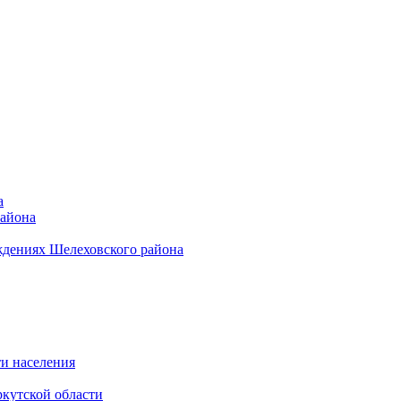
а
района
ждениях Шелеховского района
и населения
кутской области