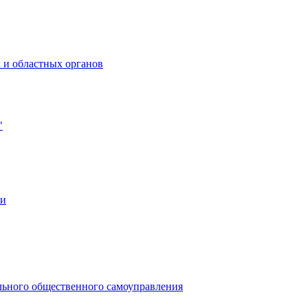
 и областных органов
"
ии
льного общественного самоуправления