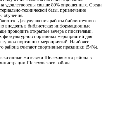
она удовлетворены свыше 80% опрошенных. Среди
териально-технической базы, привлечение
ы обучения.
лиотек. Для улучшения работы библиотечного
но внедрять в библиотеках информационные
ще проводить открытые вечера с писателями.
х физкультурно-спортивных мероприятий для
ультурно-спортивных мероприятий. Наиболее
о района считают спортивные праздники (54%),
ысказанные жителями Шелеховского района в
дминистрации Шелеховского района.