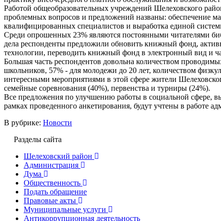
Работой общеобразовательных учреждений Шелеховского рай
проблемных вопросов и предложений названы: обеспечение ма
квалифицированных специалистов и выработка единой систем
Среди опрошенных 23% являются постоянными читателями биб
дела респонденты предложили обновить книжный фонд, актив
технологии, переводить книжный фонд в электронный вид и ча
Большая часть респондентов довольна количеством проводимы
школьников, 57% - для молодежи до 20 лет, количеством физк
интересными мероприятиями в этой сфере жители Шелеховског
семейные соревнования (40%), первенства и турниры (24%).
Все предложения по улучшению работы в социальной сфере, в
рамках проведенного анкетирования, будут учтены в работе а
В рубрике:
Новости
Разделы сайта
Шелеховский район
Администрация
Дума
Общественность
Подать обращение
Правовые акты
Муниципальные услуги
Антикоррупционная деятельность