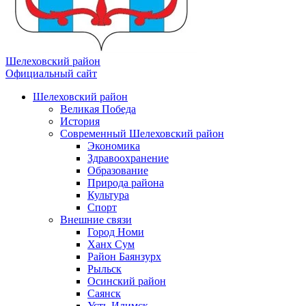
Шелеховский район
Официальный сайт
Шелеховский район
Великая Победа
История
Современный Шелеховский район
Экономика
Здравоохранение
Образование
Природа района
Культура
Спорт
Внешние связи
Город Номи
Ханх Сум
Район Баянзурх
Рыльск
Осинский район
Саянск
Усть-Илимск