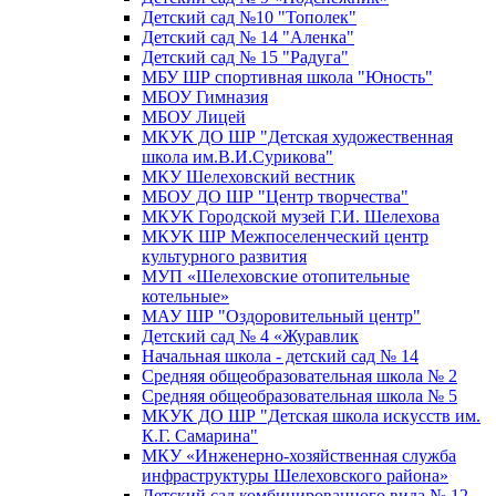
Детский сад №10 "Тополек"
Детский сад № 14 "Аленка"
Детский сад № 15 "Радуга"
МБУ ШР спортивная школа "Юность"
МБОУ Гимназия
МБОУ Лицей
МКУК ДО ШР "Детская художественная
школа им.В.И.Сурикова"
МКУ Шелеховский вестник
МБОУ ДО ШР "Центр творчества"
МКУК Городской музей Г.И. Шелехова
МКУК ШР Межпоселенческий центр
культурного развития
МУП «Шелеховские отопительные
котельные»
МАУ ШР "Оздоровительный центр"
Детский сад № 4 «Журавлик
Начальная школа - детский сад № 14
Средняя общеобразовательная школа № 2
Средняя общеобразовательная школа № 5
МКУК ДО ШР "Детская школа искусств им.
К.Г. Самарина"
МКУ «Инженерно-хозяйственная служба
инфраструктуры Шелеховского района»
Детский сад комбинированного вида № 12