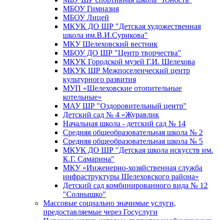
МБОУ Гимназия
МБОУ Лицей
МКУК ДО ШР "Детская художественная
школа им.В.И.Сурикова"
МКУ Шелеховский вестник
МБОУ ДО ШР "Центр творчества"
МКУК Городской музей Г.И. Шелехова
МКУК ШР Межпоселенческий центр
культурного развития
МУП «Шелеховские отопительные
котельные»
МАУ ШР "Оздоровительный центр"
Детский сад № 4 «Журавлик
Начальная школа - детский сад № 14
Средняя общеобразовательная школа № 2
Средняя общеобразовательная школа № 5
МКУК ДО ШР "Детская школа искусств им.
К.Г. Самарина"
МКУ «Инженерно-хозяйственная служба
инфраструктуры Шелеховского района»
Детский сад комбинированного вида № 12
"Солнышко"
Массовые социально значимые услуги,
предоставляемые через Госуслуги