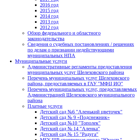
2016 год
2015 год
2014 год
2013 год
2012 год
Обзор федерального и областного
законодательства
Сведения о судебных постановлениях / решениях
по делам о признании недействующими
муниципальных НПА
Муниципальные услуги
Административные регламенты предоставления
муниципальных услуг Шелеховского района
Перечень муниципальных услуг Шелеховского
района, предоставляемых в ГАУ "МФЦ ИО"
Перечень муниципальных услуг, предоставляемых
Администрацией Шелеховского муниципального
района
Платные услуги
Детский сад №6 "Аленький цветочек"
Детский сад № 9 «Подснежник»
Детский сад №10 "Тополек"
Детский сад № 14 "Аленка"
Детский сад № 15 "Радуга"
МБУ ШР спортивная школа "Юность"