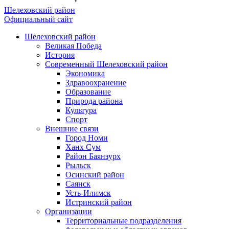
Шелеховский район
Официальный сайт
Шелеховский район
Великая Победа
История
Современный Шелеховский район
Экономика
Здравоохранение
Образование
Природа района
Культура
Спорт
Внешние связи
Город Номи
Ханх Сум
Район Баянзурх
Рыльск
Осинский район
Саянск
Усть-Илимск
Истринский район
Организации
Территориальные подразделения