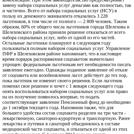
замену набора социальных услуг деньгами как полностью, так
и частично. Всего от набора социальных услуг (НСУ) в
пользу их денежного эквивалента отказались 3 228
льготников, в том числе от полного — 2 808 человек. Таким
образом, 60% от общего числа льготников города Шелехова и
Шелеховского района приняли решение отказаться от всего
набора социальных услуг, либо от одной из его частей.
Остальные льготники планируют в следующем году
пользоваться полным набором социальных услуг. Управление
ПФР в Шелеховском районе напоминает, что в настоящее
время порядок распоряжения соцпакетом значительно
упрощен: федеральным льготникам нет необходимости писать
заявление ежегодно. Однажды поданное заявление об отказе
от соцпакета или возобновлении льгот действует до тех пор,
пока льготник не изменит своего решения. Если льготник
поменял свое решение и хочет с 1 января следующего года
опять воспользоваться набором социальных услуг или право
на их получение появилось впервые, то подать
соответствующее заявление Пенсионный фонд до необходимо
до 1 октября текущего года. Напомним также, что для
большего удобства состав соцпакета разделен на три части -
лекарственную, санаторно-курортную и транспортную. Ранее
лекарства и путевки в санаторий объединялись в составе
медицинской части соцпакета, и отказаться от одной из этих