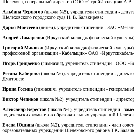
Шелехова, генеральный директор ООО «СтройИзоляция» А.В. 
Альбина Черногор
(школа №5), учредители стипендии - депут
Шелеховского городского суда Н. В. Балакирева;
Дарья Моисеева
(лицей), учредитель стипендии - ЗАО «Мегап
Андрей Лимаренко
(Иркутский колледж физической культуры)
Григорий Макогон
(Иркутский колледж физической культуры),
профсоюзной организации «Кабельщик» ОАО «Иркутсккабель»
Игорь Грицаенко
(гимназия), учредитель стипендии - ООО «Б
Регина Кабирова
(школа №5), учредитель стипендии - дирек
Дмитриев;
Ирина Готина
(гимназия), учредитель стипендии - генеральн
Виктор Чепиков
(школа №2), учредитель стипендии - директо
Александр Берестов
(школа №1), учредитель стипендии - заме
родительских комитетов образовательных учреждений Шелехов
Елена Юшина
(школа №2), учредитель стипендии - член совет
образовательных учреждений Шелеховского района Т.К. Балаш