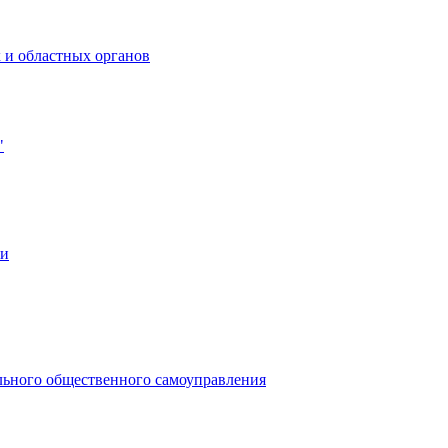
 и областных органов
"
ии
льного общественного самоуправления