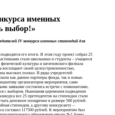
онкурса именных
ь выбор!»
едителей IV конкурса именных стипендий для
подводятся его итоги. В этом году проект собрал 25
частниками стали школьники и студенты – учащиеся
жа физической культуры и шелеховского филиала
та восхищают своей целеустремленностью,
ны высоких похвал. В ряды учредителей
вошли как давние партнеры фонда, так и новые.
нициативу организаторов мероприятия, сами
сными заявками состоялись встречи с номинантами,
ться с выбором. Нынешняя церемония подведения
конкурса все 25 претендентов на стипендии стали
учать денежное поощрение в размере 500 рублей.
йная стипендия, а другому конкурсанту –
а составил 117500 рублей. К мероприятию был
 дополнительного образования школы №2 Анны