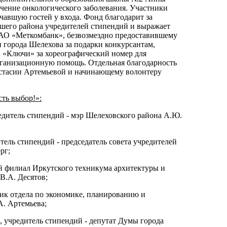
ечение онкологического заболевания. Участники
ечавшую гостей у входа. Фонд благодарит за
ашего района учредителей стипендий и выражает
ОАО «Меткомбанк», безвозмездно предоставившему
 города Шелехова за подарки конкурсантам,
в «Ключи» за хореографический номер для
рганизационную помощь. Отдельная благодарность
тасии Артемьевой и начинающему волонтеру
ть выбор!»:
едитель стипендий - мэр Шелеховского района А.Ю.
тель стипендий - председатель совета учредителей
ерг;
 филиал Иркутского техникума архитектуры и
 В.А. Десятов;
ник отдела по экономике, планированию и
. Артемьева;
, учредитель стипендий - депутат Думы города