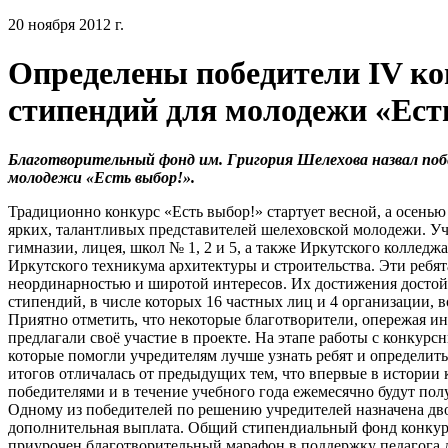
20 ноября 2012 г.
Определены победители IV к
стипендий для молодежи «Ест
Благотворительный фонд им. Григория Шелехова назвал поб
молодежи «Есть выбор!».
Традиционно конкурс «Есть выбор!» стартует весной, а осенью 
ярких, талантливых представителей шелеховской молодежи. У
гимназии, лицея, школ № 1, 2 и 5, а также Иркутского коллед
Иркутского техникума архитектуры и строительства. Эти ребя
неординарностью и широтой интересов. Их достижения достой
стипендий, в числе которых 16 частных лиц и 4 организации, 
Приятно отметить, что некоторые благотворители, опережая и
предлагали своё участие в проекте. На этапе работы с конкур
которые помогли учредителям лучше узнать ребят и определи
итогов отличалась от предыдущих тем, что впервые в истории 
победителями и в течение учебного года ежемесячно будут пол
Одному из победителей по решению учредителей назначена дво
дополнительная выплата. Общий стипендиальный фонд конкурс
приурочен благотворительный марафон в поддержку педагога