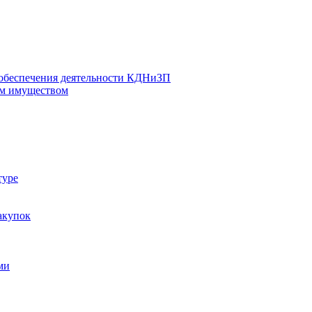
 обеспечения деятельности КДНиЗП
м имуществом
туре
акупок
ми