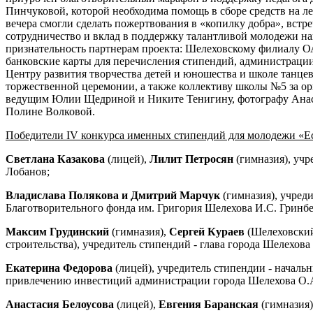
Пинчуковой, которой необходима помощь в сборе средств на л
вечера смогли сделать пожертвования в «копилку добра», встр
сотрудничество и вклад в поддержку талантливой молодежи н
признательность партнерам проекта: Шелеховскому филиалу 
банковские карты для перечисления стипендий, администрации
Центру развития творчества детей и юношества и школе танце
торжественной церемонии, а также коллективу школы №5 за о
ведущим Юлии Щедриной и Никите Тенигину, фотографу Анас
Полине Волковой.
Победители IV конкурса именных стипендий для молодежи «Ес
Светлана Казакова
(лицей),
Лилит Петросян
(гимназия), учр
Лобанов;
Владислава Полякова и Дмитрий Марчук
(гимназия), учреди
Благотворительного фонда им. Григория Шелехова И.С. Гринб
Максим Грудинский
(гимназия),
Сергей Кураев
(Шелеховский
строительства), учредитель стипендий - глава города Шелехова
Екатерина Федорова
(лицей), учредитель стипендии - началь
привлечению инвестиций администрации города Шелехова О.А
Анастасия Белоусова
(лицей),
Евгения Баранская
(гимназия)