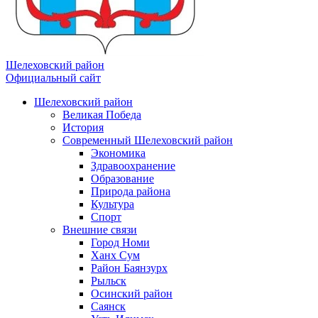
Шелеховский район
Официальный сайт
Шелеховский район
Великая Победа
История
Современный Шелеховский район
Экономика
Здравоохранение
Образование
Природа района
Культура
Спорт
Внешние связи
Город Номи
Ханх Сум
Район Баянзурх
Рыльск
Осинский район
Саянск