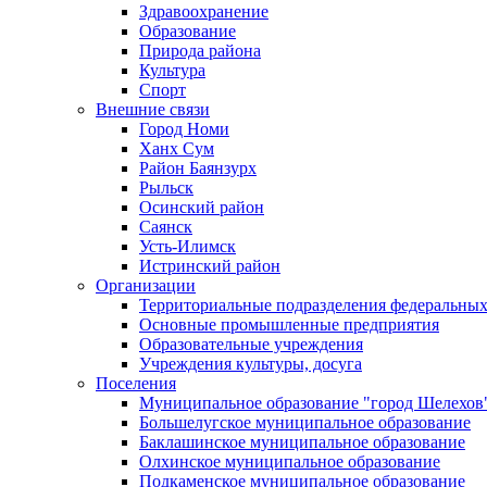
Здравоохранение
Образование
Природа района
Культура
Спорт
Внешние связи
Город Номи
Ханх Сум
Район Баянзурх
Рыльск
Осинский район
Саянск
Усть-Илимск
Истринский район
Организации
Территориальные подразделения федеральных
Основные промышленные предприятия
Образовательные учреждения
Учреждения культуры, досуга
Поселения
Муниципальное образование "город Шелехов
Большелугское муниципальное образование
Баклашинское муниципальное образование
Олхинское муниципальное образование
Подкаменское муниципальное образование