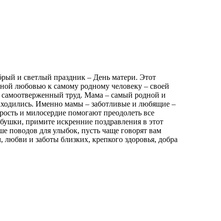
брый и светлый праздник – День матери. Этот
чной любовью к самому родному человеку – своей
й самоотверженный труд. Мама – самый родной и
находились. Именно мамы – заботливые и любящие –
рость и милосердие помогают преодолеть все
бушки, примите искренние поздравления в этот
е поводов для улыбок, пусть чаще говорят вам
, любви и заботы близких, крепкого здоровья, добра