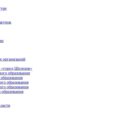
туре
акупок
ми
х организаций
 «город Шелехов»
ого образования
образования
го образования
го образования
 образования
власти