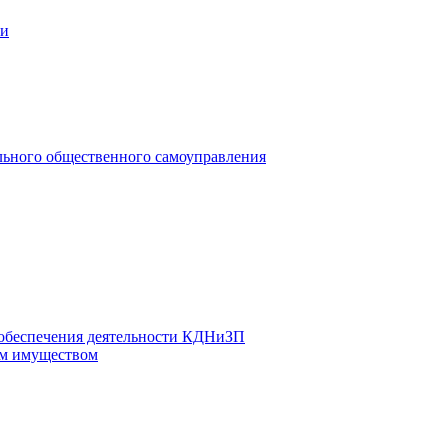
ии
льного общественного самоуправления
 обеспечения деятельности КДНиЗП
м имуществом