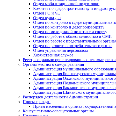
Отдел мобилизационной подготовки
Комитет по градостроительству и инфраструк
Отдел ГО и ЧС
Отдел культуры
Отдел по контролю в сфере муниципальных з
Отдел по контролю и делопроизводству
Отдел по молодежной политике и спорту
Отдел по работе с общественностью и СМИ
Отдел по работе с представительными органа
Отдел по развитию потребительского рынка
Отдел управления персоналом
Хозяйственная служба
Реестр социально ориентированных некоммерчески
Органы местного самоуправления
Администрация муниципального образования
Администрация Большелугского муниципальн
Администрация Олхинского муниципального 
Администрация Подкаменского муниципально
Администрация Баклашинского муниципально
Администрация Шаманского муниципального
Распорядок деятельности Администрации
Прием граждан
Прием населения в органах государственной 
Консультативно-совещательные органы
Правопорядок