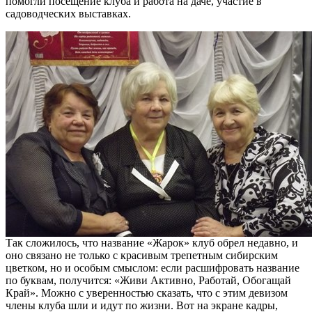
помогли посещение клуба и работа на даче, участие в
садоводческих выставках.
Так сложилось, что название «Жарок» клуб обрел недавно, и
оно связано не только с красивым трепетным сибирским
цветком, но и особым смыслом: если расшифровать название
по буквам, получится: «Живи Активно, Работай, Обогащай
Край». Можно с уверенностью сказать, что с этим девизом
члены клуба шли и идут по жизни. Вот на экране кадры,