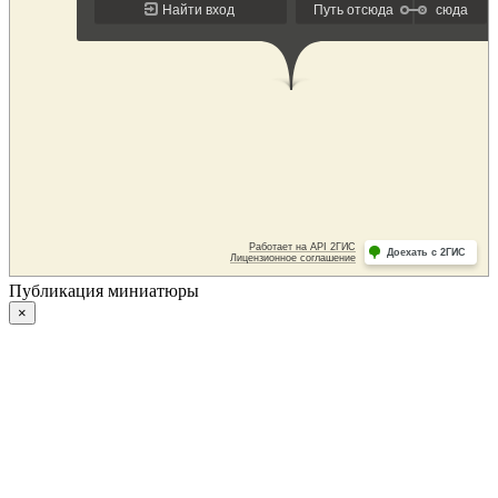
Публикация миниатюры
×