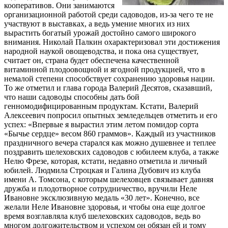
кооперативов. Они занимаются
организационной работой среди садоводов, из-за чего те не
участвуют в выставках, а ведь умение многих из них
вырастить богатый урожай достойно самого широкого
внимания. Николай Палкин охарактеризовал эти достижения
народной наукой овощеводства, и пока она существует,
считает он, страна будет обеспечена качественной
витаминной плодоовощной и ягодной продукцией, что в
немалой степени способствует сохранению здоровья нации.
То же отметил и глава города Валерий Десятов, сказавший,
что наши садоводы способны дать бой
генномодифицированным продуктам. Кстати, Валерий
Алексеевич попросил опытных земледельцев отметить и его
успех: «Впервые я вырастил этим летом помидор сорта
«Бычье сердце» весом 860 граммов». Каждый из участников
праздничного вечера старался как можно душевнее и теплее
поздравить шелеховских садоводов с юбилеем клуба, а также
Нелю Фрезе, которая, кстати, недавно отметила и личный
юбилей. Людмила Строцкая и Галина Дубович из клуба
имени А. Томсона, с которым шелеховцев связывает давняя
дружба и плодотворное сотрудничество, вручили Неле
Ивановне эксклюзивную медаль «30 лет». Конечно, все
желали Неле Ивановне здоровья, и чтобы она еще долгое
время возглавляла клуб шелеховских садоводов, ведь во
многом долгожительством и успехом он обязан ей и тому