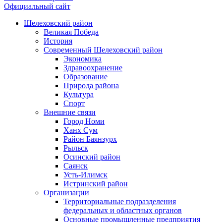
Официальный сайт
Шелеховский район
Великая Победа
История
Современный Шелеховский район
Экономика
Здравоохранение
Образование
Природа района
Культура
Спорт
Внешние связи
Город Номи
Ханх Сум
Район Баянзурх
Рыльск
Осинский район
Саянск
Усть-Илимск
Истринский район
Организации
Территориальные подразделения
федеральных и областных органов
Основные промышленные предприятия