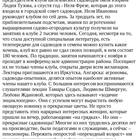
Лидия Тузова, а спустя год - Неля Фрезе, которая до этого
входила в городской совет садоводов. Неля Ивановна
руководит клубом по сей день. За тридцать лет, по
приблизительным подсчетам, знания по агротехнике
выращивания садово-огородных культур получили на
занятиях в клубе 2 тысячи человек. Сегодня, несмотря на то,
что стала доступной специальная литература, есть
телепередачи для садоводов и семена можно купить какие
хочешь, клуб все равно не сдал своих позиций, в нем состоят
180 человек. По традиции, занятия начинаются с ноября и
проходят в конференц-зале администрации района. Посещают
их не только члены клуба, открыты двери всем желающим.
Лекторы приглашаются из Иркутска, Ангарска: агрономы,
садоводы-опытники, делятся опытом наиболее активные
члены нашего клуба. С большим интересом воспринимаются
слушателями лекции Тамары Седых, Людмилы Шмиргун,
Любови Ждановой, которых здесь называют «ходячие
энциклопедии». Они с успехом могут вырастить любую
овощную новинку и прекрасные цветы. Не просто
представить этих нарядных интересных женщин, которые
пришли на вечер, работающими «на грядках». Но они –
прекрасные садовницы! Многие из них трудились десятки лет
на производстве, были педагогами и служащими, а сейчас –
пенсионеры. Пережить непростой «переходный возраст» им