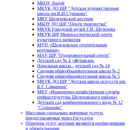
МБОУ Лицей
МКУК ДО ШР "Детская художественная
школа им.В.И.Сурикова"
МКУ Шелеховский вестник
МБОУ ДО ШР "Центр творчества"
МКУК Городской музей Г.И. Шелехова
МКУК ШР Межпоселенческий центр
культурного развития
МУП «Шелеховские отопительные
котельные»
МАУ ШР "Оздоровительный центр"
Детский сад № 4 «Журавлик
Начальная школа - детский сад № 14
Средняя общеобразовательная школа № 2
Средняя общеобразовательная школа № 5
МКУК ДО ШР "Детская школа искусств им.
К.Г. Самарина"
МКУ «Инженерно-хозяйственная служба
инфраструктуры Шелеховского района»
Детский сад комбинированного вида № 12
"Солнышко"
Массовые социально значимые услуги,
предоставляемые через Госуслуги
Перечень услуг, которые являются необходимыми
и обязательными