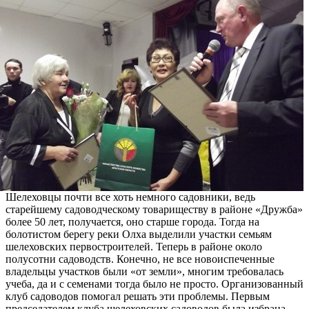
Шелеховцы почти все хоть немного садовники, ведь
старейшему садоводческому товариществу в районе «Дружба»
более 50 лет, получается, оно старше города. Тогда на
болотистом берегу реки Олха выделили участки семьям
шелеховских первостроителей. Теперь в районе около
полусотни садоводств. Конечно, не все новоиспеченные
владельцы участков были «от земли», многим требовалась
учеба, да и с семенами тогда было не просто. Организованный
клуб садоводов помогал решать эти проблемы. Первым
председателем клуба шелеховских садоводов была избрана