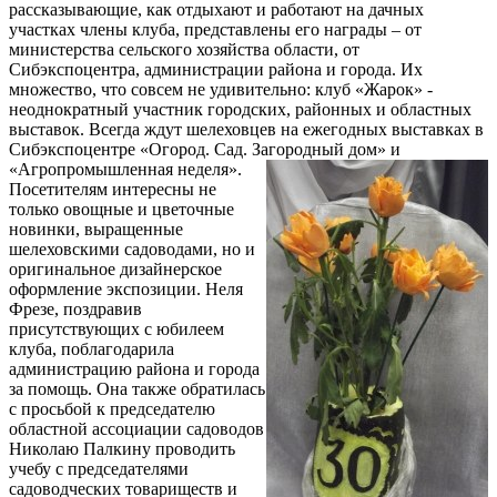
рассказывающие, как отдыхают и работают на дачных
участках члены клуба, представлены его награды – от
министерства сельского хозяйства области, от
Сибэкспоцентра, администрации района и города. Их
множество, что совсем не удивительно: клуб «Жарок» -
неоднократный участник городских, районных и областных
выставок. Всегда ждут шелеховцев на ежегодных выставках в
Сибэкспоцентре «Огород. Сад. Загородный дом» и
«Агропромышленная неделя».
Посетителям интересны не
только овощные и цветочные
новинки, выращенные
шелеховскими садоводами, но и
оригинальное дизайнерское
оформление экспозиции. Неля
Фрезе, поздравив
присутствующих с юбилеем
клуба, поблагодарила
администрацию района и города
за помощь. Она также обратилась
с просьбой к председателю
областной ассоциации садоводов
Николаю Палкину проводить
учебу с председателями
садоводческих товариществ и