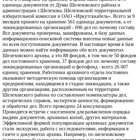
единицы документов от Думы Шелеховского района и
администрации г.Шелехова, Шелеховской территориальной
избирательной комиссии и ОАО «Иркутсккабель». Всего за 9
месяцев принято на хранение 561 единица документов, а от
ликвидированных организаций - 696 дел по личному составу.
Все документы проверены, зашифрованы, в базу данных
информационно-поисковой системы внесены новые данные
по всем поступившим документам. В настоящее время в базе
данных можно найти информацию обо всех документах
Шелеховского архива, а это 88 фондов, в том числе 50 фондов
дел постоянного хранения, 37 фондов дел по личному составу
ликвидированных организаций и фотофонд - всего 26 007
единиц хранения. Работники архивного отдела постоянно
оказывают методическую помощь организациям и
предприятиям, находящимся в стадии ликвидации, а также
другим организациям, расположенным на территории
Шелеховского района по составлению номенклатуры дел,
исторических справок, экспертизе ценности, формированию
и обработке дел. Всего проведено 24 консультации.
Проводятся встречи с населением для разъяснения порядка
выдачи документов, архивных копий, других материалов.
Эффективной формой популяризации архивных документов
стали экскурсии, работа с исследователями, информация в
газете о документах архива. Например, по шелеховскому
телевидению был показан видеоролик о выставке в архивном