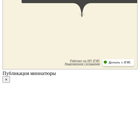
Публикация миниатюры
×