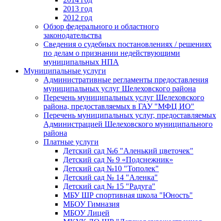
2013 год
2012 год
Обзор федерального и областного
законодательства
Сведения о судебных постановлениях / решениях
по делам о признании недействующими
муниципальных НПА
Муниципальные услуги
Административные регламенты предоставления
муниципальных услуг Шелеховского района
Перечень муниципальных услуг Шелеховского
района, предоставляемых в ГАУ "МФЦ ИО"
Перечень муниципальных услуг, предоставляемых
Администрацией Шелеховского муниципального
района
Платные услуги
Детский сад №6 "Аленький цветочек"
Детский сад № 9 «Подснежник»
Детский сад №10 "Тополек"
Детский сад № 14 "Аленка"
Детский сад № 15 "Радуга"
МБУ ШР спортивная школа "Юность"
МБОУ Гимназия
МБОУ Лицей