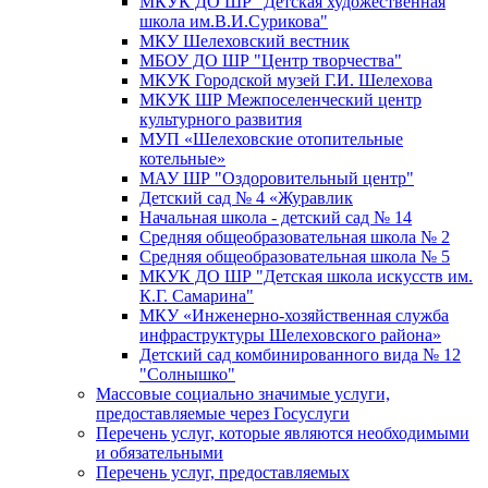
МКУК ДО ШР "Детская художественная
школа им.В.И.Сурикова"
МКУ Шелеховский вестник
МБОУ ДО ШР "Центр творчества"
МКУК Городской музей Г.И. Шелехова
МКУК ШР Межпоселенческий центр
культурного развития
МУП «Шелеховские отопительные
котельные»
МАУ ШР "Оздоровительный центр"
Детский сад № 4 «Журавлик
Начальная школа - детский сад № 14
Средняя общеобразовательная школа № 2
Средняя общеобразовательная школа № 5
МКУК ДО ШР "Детская школа искусств им.
К.Г. Самарина"
МКУ «Инженерно-хозяйственная служба
инфраструктуры Шелеховского района»
Детский сад комбинированного вида № 12
"Солнышко"
Массовые социально значимые услуги,
предоставляемые через Госуслуги
Перечень услуг, которые являются необходимыми
и обязательными
Перечень услуг, предоставляемых