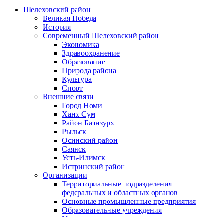
Шелеховский район
Великая Победа
История
Современный Шелеховский район
Экономика
Здравоохранение
Образование
Природа района
Культура
Спорт
Внешние связи
Город Номи
Ханх Сум
Район Баянзурх
Рыльск
Осинский район
Саянск
Усть-Илимск
Истринский район
Организации
Территориальные подразделения
федеральных и областных органов
Основные промышленные предприятия
Образовательные учреждения