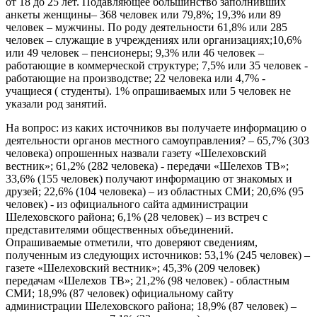
от 18 до 25 лет. Подавляющее большинство заполнивших
анкеты женщины– 368 человек или 79,8%; 19,3% или 89
человек – мужчины. По роду деятельности 61,8% или 285
человек – служащие в учреждениях или организациях;10,6%
или 49 человек – пенсионеры; 9,3% или 46 человек –
работающие в коммерческой структуре; 7,5% или 35 человек -
работающие на производстве; 22 человека или 4,7% -
учащиеся ( студенты). 1% опрашиваемых или 5 человек не
указали род занятий.
На вопрос: из каких источников вы получаете информацию о
деятельности органов местного самоуправления? – 65,7% (303
человека) опрошенных назвали газету «Шелеховский
вестник»; 61,2% (282 человека) - передачи «Шелехов ТВ»;
33,6% (155 человек) получают информацию от знакомых и
друзей; 22,6% (104 человека) – из областных СМИ; 20,6% (95
человек) - из официального сайта администрации
Шелеховского района; 6,1% (28 человек) – из встреч с
представителями общественных объединений.
Опрашиваемые отметили, что доверяют сведениям,
полученным из следующих источников: 53,1% (245 человек) –
газете «Шелеховский вестник»; 45,3% (209 человек)
передачам «Шелехов ТВ»; 21,2% (98 человек) - областным
СМИ; 18,9% (87 человек) официальному сайту
администрации Шелеховского района; 18,9% (87 человек) –