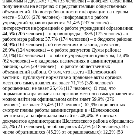
знакомым и друзьям; 7,1% (33 человека) – доверяет сведениям,
полученным на встречах с представителями общественных
объединений. По востребованности информации на первом
месте - 58,6% (270 человек) - информация о работе
учреждений здравоохранения. 51,4% (237 человек) –
интересуется информацией о работе учреждений образования;
44,5% (205 человек) – о правопорядке; 38% (175 человек) - о
работе мэра района; 37,7% (174 человека) – о бюджете района;
34,9% (161 человек) - об изменениях в законодательстве;
26,9% (124 человека) – о работе депутатов Думы района;
22,1%(102 человека) – о работе учреждений культуры; 13,4%
(62 человека) – о кадровых назначениях в администрации
района; 6,2% (29 человек) – о работе общественных
объединений района. О том, что газета «Шелеховский
вестник» публикует нормативно-правовые акты органов
местного самоуправления, знает 71,7% (328 человек)
опрошенных; не знает 25,4% (117 человек). О том, что
нормативно-правовые акты органов местного самоуправления
можно найти на официальном сайте знает 59,9% (276
человек); не знает 25,4% (117 человек). 62,9% опрошенных
смотрят планы работы администрации в «Шелеховском
вестнике», а на официальном сайте - 48,4%. В поисках
документов администрации Шелеховского района обращались
45,2% (215 человек), не обращалось 47,2% (218 человек). Из
числа обратившихся (45,2% от опрашиваемых): 12,2% (53