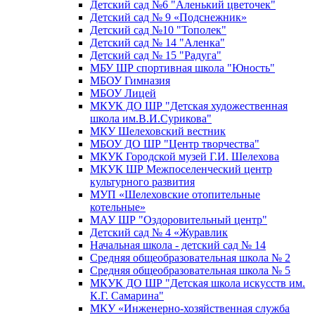
Детский сад №6 "Аленький цветочек"
Детский сад № 9 «Подснежник»
Детский сад №10 "Тополек"
Детский сад № 14 "Аленка"
Детский сад № 15 "Радуга"
МБУ ШР спортивная школа "Юность"
МБОУ Гимназия
МБОУ Лицей
МКУК ДО ШР "Детская художественная
школа им.В.И.Сурикова"
МКУ Шелеховский вестник
МБОУ ДО ШР "Центр творчества"
МКУК Городской музей Г.И. Шелехова
МКУК ШР Межпоселенческий центр
культурного развития
МУП «Шелеховские отопительные
котельные»
МАУ ШР "Оздоровительный центр"
Детский сад № 4 «Журавлик
Начальная школа - детский сад № 14
Средняя общеобразовательная школа № 2
Средняя общеобразовательная школа № 5
МКУК ДО ШР "Детская школа искусств им.
К.Г. Самарина"
МКУ «Инженерно-хозяйственная служба