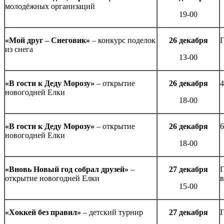
молодёжных организаций
19-00
«Мой друг – Снеговик»
– конкурс поделок
26 декабря
Г
из снега
13-00
«В гости к Деду Морозу»
– открытие
26 декабря
4
новогодней Елки
18-00
«В гости к Деду Морозу»
– открытие
26 декабря
6
новогодней Елки
18-00
«Вновь Новый год собрал друзей»
–
27 декабря
П
открытие новогодней Елки
в
15-00
«Хоккей без правил»
– детский турнир
27 декабря
Г