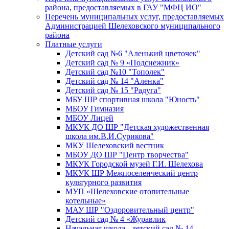
района, предоставляемых в ГАУ "МФЦ ИО"
Перечень муниципальных услуг, предоставляемых
Администрацией Шелеховского муниципального
района
Платные услуги
Детский сад №6 "Аленький цветочек"
Детский сад № 9 «Подснежник»
Детский сад №10 "Тополек"
Детский сад № 14 "Аленка"
Детский сад № 15 "Радуга"
МБУ ШР спортивная школа "Юность"
МБОУ Гимназия
МБОУ Лицей
МКУК ДО ШР "Детская художественная
школа им.В.И.Сурикова"
МКУ Шелеховский вестник
МБОУ ДО ШР "Центр творчества"
МКУК Городской музей Г.И. Шелехова
МКУК ШР Межпоселенческий центр
культурного развития
МУП «Шелеховские отопительные
котельные»
МАУ ШР "Оздоровительный центр"
Детский сад № 4 «Журавлик
Начальная школа - детский сад № 14