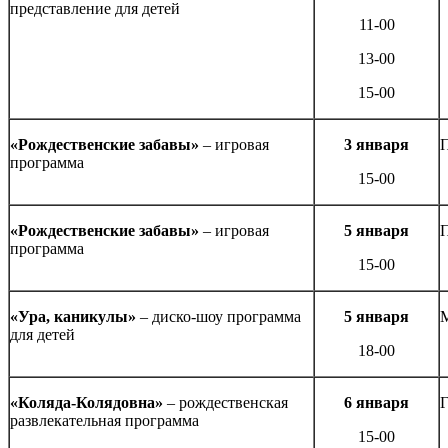
представление для детей
11-00
13-00
15-00
«Рождественские забавы»
– игровая
3 января
программа
15-00
«Рождественские забавы»
– игровая
5 января
программа
15-00
«Ура, каникулы»
– диско-шоу программа
5 января
для детей
18-00
«Коляда-Колядовна»
– рождественская
6 января
Г
развлекательная программа
15-00