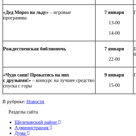
«Дед Мороз на льду»
– игровые
7 января
Г
программы
13-00
14-00
Рождественская библионочь
7 января
Ш
б
22-00
«Чудо сани! Прокатись на них
9 января
Г
с друзьями!»
– конкурс на лучшее средство
15-00
спуска с горы
В рубрике:
Новости
Разделы сайта
Шелеховский район
Администрация
Дума