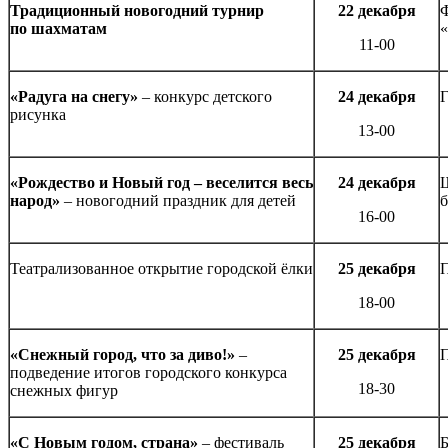
Традиционный новогодний турнир
22 декабря
Ф
по шахматам
11-00
«Радуга на снегу»
– конкурс детского
24 декабря
Г
рисунка
13-00
«Рождество и Новый год – веселится весь
24 декабря
Ш
народ»
– новогодний праздник для детей
б
16-00
Театрализованное открытие городской ёлки
25 декабря
18-00
«Снежный город, что за диво!»
–
25 декабря
подведение итогов городского конкурса
18-30
снежных фигур
«С Новым годом, страна»
– фестиваль
25 декабря
Б