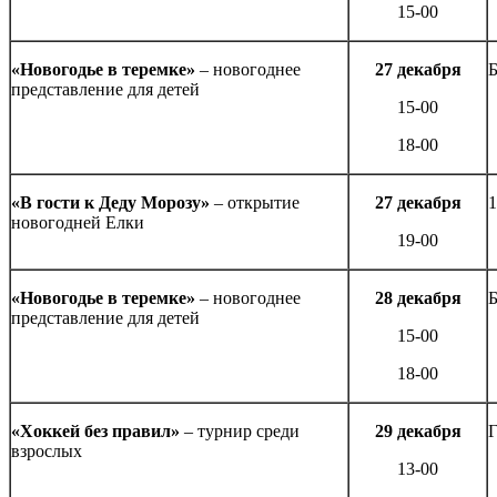
15-00
«Новогодье в теремке»
– новогоднее
27 декабря
Б
представление для детей
15-00
18-00
«В гости к Деду Морозу»
– открытие
27 декабря
1
новогодней Елки
19-00
«Новогодье в теремке»
– новогоднее
28 декабря
Б
представление для детей
15-00
18-00
«Хоккей без правил»
– турнир среди
29 декабря
Г
взрослых
13-00