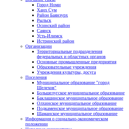
Город Номи
Ханх Сум
Район Баянзурх
Рыльск
Осинский район
Саянск
Усть-Илимск
Истринский район
Организации
Территориальные подразделения
федеральных и областных органов
Основные промышленные предприятия
Образовательные учреждения
Учреждения культуры, досуга
Поселения
Муниципальное образование "город
Шелехов"
Большелугское муниципальное образование
Баклашинское муниципальное образование
Олхинское муниципальное образование
Подкаменское муниципальное образование
Шаманское муниципальное образование
Информация о социально-экономическом
положении