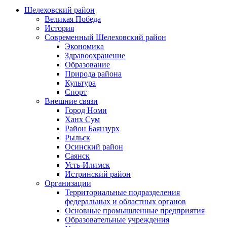
Шелеховский район
Великая Победа
История
Современный Шелеховский район
Экономика
Здравоохранение
Образование
Природа района
Культура
Спорт
Внешние связи
Город Номи
Ханх Сум
Район Баянзурх
Рыльск
Осинский район
Саянск
Усть-Илимск
Истринский район
Организации
Территориальные подразделения
федеральных и областных органов
Основные промышленные предприятия
Образовательные учреждения