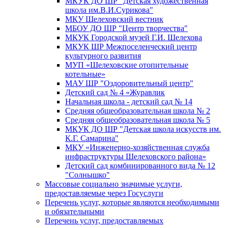
МКУК ДО ШР "Детская художественная
школа им.В.И.Сурикова"
МКУ Шелеховский вестник
МБОУ ДО ШР "Центр творчества"
МКУК Городской музей Г.И. Шелехова
МКУК ШР Межпоселенческий центр
культурного развития
МУП «Шелеховские отопительные
котельные»
МАУ ШР "Оздоровительный центр"
Детский сад № 4 «Журавлик
Начальная школа - детский сад № 14
Средняя общеобразовательная школа № 2
Средняя общеобразовательная школа № 5
МКУК ДО ШР "Детская школа искусств им.
К.Г. Самарина"
МКУ «Инженерно-хозяйственная служба
инфраструктуры Шелеховского района»
Детский сад комбинированного вида № 12
"Солнышко"
Массовые социально значимые услуги,
предоставляемые через Госуслуги
Перечень услуг, которые являются необходимыми
и обязательными
Перечень услуг, предоставляемых