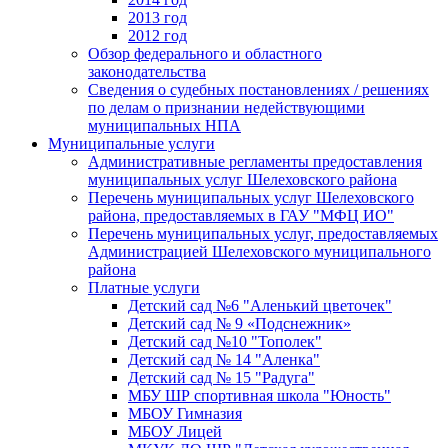
2013 год
2012 год
Обзор федерального и областного
законодательства
Сведения о судебных постановлениях / решениях
по делам о признании недействующими
муниципальных НПА
Муниципальные услуги
Административные регламенты предоставления
муниципальных услуг Шелеховского района
Перечень муниципальных услуг Шелеховского
района, предоставляемых в ГАУ "МФЦ ИО"
Перечень муниципальных услуг, предоставляемых
Администрацией Шелеховского муниципального
района
Платные услуги
Детский сад №6 "Аленький цветочек"
Детский сад № 9 «Подснежник»
Детский сад №10 "Тополек"
Детский сад № 14 "Аленка"
Детский сад № 15 "Радуга"
МБУ ШР спортивная школа "Юность"
МБОУ Гимназия
МБОУ Лицей