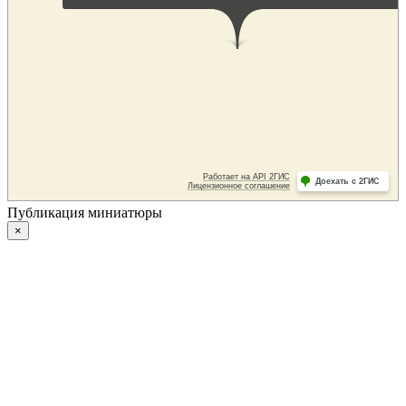
Публикация миниатюры
×