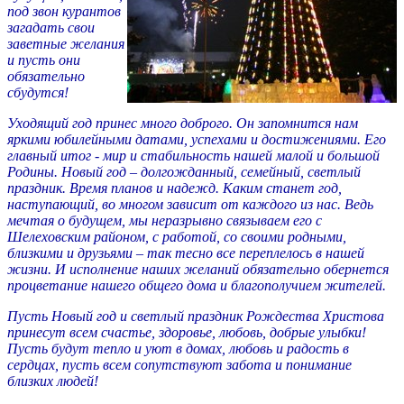
под звон курантов
загадать свои
заветные желания
и пусть они
обязательно
сбудутся!
Уходящий год принес много доброго. Он запомнится нам
яркими юбилейными датами, успехами и достижениями. Его
главный итог - мир и стабильность нашей малой и большой
Родины. Новый год – долгожданный, семейный, светлый
праздник. Время планов и надежд. Каким станет год,
наступающий, во многом зависит от каждого из нас. Ведь
мечтая о будущем, мы неразрывно связываем его с
Шелеховским районом, с работой, со своими родными,
близкими и друзьями – так тесно все переплелось в нашей
жизни. И исполнение наших желаний обязательно обернется
процветание нашего общего дома и благополучием жителей.
Пусть Новый год и светлый праздник Рождества Христова
принесут всем счастье, здоровье, любовь, добрые улыбки!
Пусть будут тепло и уют в домах, любовь и радость в
сердцах, пусть всем сопутствуют забота и понимание
близких людей!