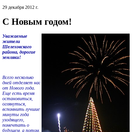
29 декабря 2012 г.
С Новым годом!
Уважаемые
жители
Шелеховского
района, дорогие
земляки!
Всего несколько
дней отделяет нас
от Нового года.
Еще есть время
остановиться,
оглянуться,
вспомнить лучшие
минуты года
уходящего,
помечтать о
будущем, а потом,