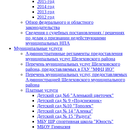
2015 год
2014 год
2013 год
2012 год
Обзор федерального и областного
законодательства
Сведения о судебных постановлениях / решениях
по делам о признании недействующими
муниципальных НПА
Муниципальные услуги
Административные регламенты предоставления
муниципальных услуг Шелеховского района
Перечень муниципальных услуг Шелеховского
района, предоставляемых в ГАУ "МФЦ ИО"
Перечень муниципальных услуг, предоставляемых
Администрацией Шелеховского муниципального
района
Платные услуги
Детский сад №6 "Аленький цветочек"
Детский сад № 9 «Подснежник»
Детский сад №10 "Тополек"
Детский сад № 14 "Аленка"
Детский сад № 15 "Радуга"
МБУ ШР спортивная школа "Юность"
МБОУ Гимназия