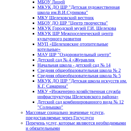
МБОУ Лицей
МКУК ДО ШР "Детская художественная
школа им.В.И.Сурикова"
МКУ Шелеховский вестник
МБОУ ДО ШР "Центр творчества"
МКУК Городской музей Г.И. Шелехова
МКУК ШР Межпоселенческий центр
культурного развития
МУП «Шелеховские отопительные
котельные»
МАУ ШР "Оздоровительный центр"
Детский сад № 4 «Журавлик
Начальная школа - детский сад № 14
Средняя общеобразовательная школа № 2
Средняя общеобразовательная школа № 5
МКУК ДО ШР "Детская школа искусств им.
К.Г. Самарина"
МКУ «Инженерно-хозяйственная служба
инфраструктуры Шелеховского района»
Детский сад комбинированного вида № 12
"Солнышко"
Массовые социально значимые услуги,
предоставляемые через Госуслуги
Перечень услуг, которые являются необходимыми
и обязательными