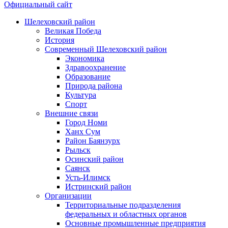
Официальный сайт
Шелеховский район
Великая Победа
История
Современный Шелеховский район
Экономика
Здравоохранение
Образование
Природа района
Культура
Спорт
Внешние связи
Город Номи
Ханх Сум
Район Баянзурх
Рыльск
Осинский район
Саянск
Усть-Илимск
Истринский район
Организации
Территориальные подразделения
федеральных и областных органов
Основные промышленные предприятия