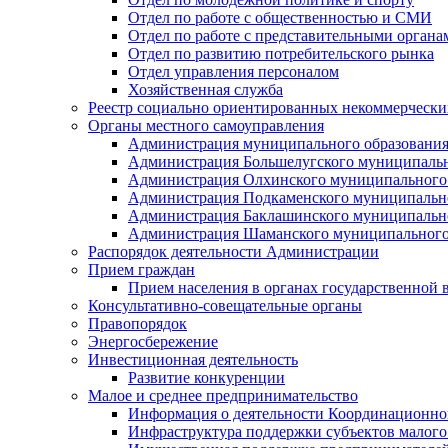
Отдел по работе с общественностью и СМИ
Отдел по работе с представительными органа
Отдел по развитию потребительского рынка
Отдел управления персоналом
Хозяйственная служба
Реестр социально ориентированных некоммерчески
Органы местного самоуправления
Администрация муниципального образования
Администрация Большелугского муниципальн
Администрация Олхинского муниципального 
Администрация Подкаменского муниципально
Администрация Баклашинского муниципально
Администрация Шаманского муниципального
Распорядок деятельности Администрации
Прием граждан
Прием населения в органах государственной 
Консультативно-совещательные органы
Правопорядок
Энергосбережение
Инвестиционная деятельность
Развитие конкуренции
Малое и среднее предпринимательство
Информация о деятельности Координационног
Инфраструктура поддержки субъектов малого