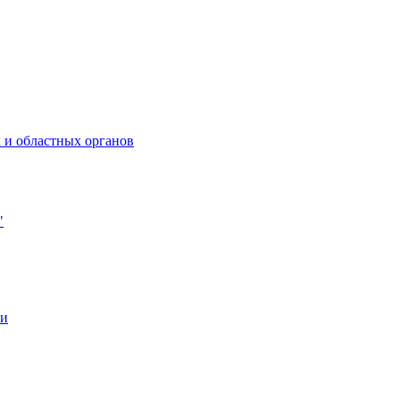
 и областных органов
"
ии