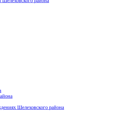
 Шелеховского района
а
района
ждениях Шелеховского района