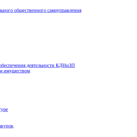
льного общественного самоуправления
 обеспечения деятельности КДНиЗП
м имуществом
туре
акупок