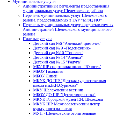
Муниципальные услуги
Административные регламенты предоставления
муниципальных услуг Шелеховского района
Перечень муниципальных услуг Шелеховского
района, предоставляемых в ГАУ "МФЦ ИО"
Перечень муниципальных услуг, предоставляемых
Администрацией Шелеховского муниципального
района
Платные услуги
Детский сад №6 "Аленький цветочек"
Детский сад № 9 «Подснежник»
Детский сад №10 "Тополек"
Детский сад № 14 "Аленка"
Детский сад № 15 "Радуга"
МБУ ШР спортивная школа "Юность"
МБОУ Гимназия
МБОУ Лицей
МКУК ДО ШР "Детская художественная
школа им.В.И.Сурикова"
МКУ Шелеховский вестник
МБОУ ДО ШР "Центр творчества"
МКУК Городской музей Г.И. Шелехова
МКУК ШР Межпоселенческий центр
культурного развития
МУП «Шелеховские отопительные