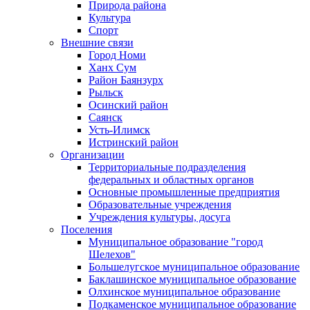
Природа района
Культура
Спорт
Внешние связи
Город Номи
Ханх Сум
Район Баянзурх
Рыльск
Осинский район
Саянск
Усть-Илимск
Истринский район
Организации
Территориальные подразделения
федеральных и областных органов
Основные промышленные предприятия
Образовательные учреждения
Учреждения культуры, досуга
Поселения
Муниципальное образование "город
Шелехов"
Большелугское муниципальное образование
Баклашинское муниципальное образование
Олхинское муниципальное образование
Подкаменское муниципальное образование