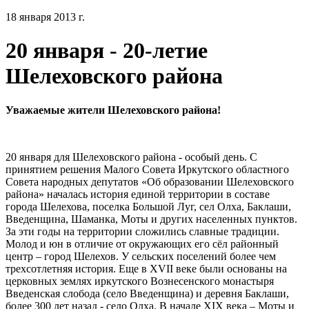
18 января 2013 г.
20 января - 20-летие
Шелеховского района
Уважаемые жители Шелеховского района!
20 января для Шелеховского района - особый день. С
принятием решения Малого Совета Иркутского областного
Совета народных депутатов «Об образовании Шелеховского
района» началась история единой территории в составе
города Шелехова, поселка Большой Луг, сел Олха, Баклаши,
Введенщина, Шаманка, Моты и других населенных пунктов.
За эти годы на территории сложились славные традиции.
Молод и юн в отличие от окружающих его сёл районный
центр – город Шелехов. У сельских поселений более чем
трехсотлетняя история. Еще в XVII веке были основаны на
церковных землях иркутского Вознесенского монастыря
Введенская слобода (село Введенщина) и деревня Баклаши,
более 300 лет назад - село Олха. В начале XIX века – Моты и