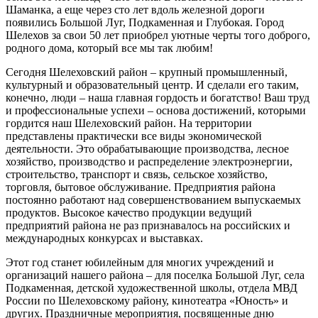
Шаманка, а еще через сто лет вдоль железной дороги
появились Большой Луг, Подкаменная и Глубокая. Город
Шелехов за свои 50 лет приобрел уютные черты того доброго,
родного дома, который все мы так любим!
Сегодня Шелеховский район – крупный промышленный,
культурный и образовательный центр. И сделали его таким,
конечно, люди – наша главная гордость и богатство! Ваш труд
и профессиональные успехи – основа достижений, которыми
гордится наш Шелеховский район. На территории
представлены практически все виды экономической
деятельности. Это обрабатывающие производства, лесное
хозяйство, производство и распределение электроэнергии,
строительство, транспорт и связь, сельское хозяйство,
торговля, бытовое обслуживание. Предприятия района
постоянно работают над совершенствованием выпускаемых
продуктов. Высокое качество продукции ведущий
предприятий района не раз признавалось на российских и
международных конкурсах и выставках.
Этот год станет юбилейным для многих учреждений и
организаций нашего района – для поселка Большой Луг, села
Подкаменная, детской художественной школы, отдела МВД
России по Шелеховскому району, кинотеатра «Юность» и
других. Праздничные мероприятия, посвященные дню