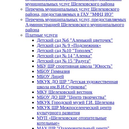
муниципальных услуг Шелеховского района
Перечень муниципальных услуг Шелеховского
района, предоставляемых в ГАУ "МФЦ ИО"
Перечень муниципальных услуг, предоставляемых
Администрацией Шелеховского муниципального
района
Платные услуги
Детский сад №6 "Аленький цветочек"
Детский сад № 9 «Подснежник»
Детский сад №10 "Тополек"
Детский сад № 14 "Аленка"
Детский сад № 15 "Радуга"
МБУ ШР спортивная школа "Юность"
МБОУ Гимназия
МБОУ Лицей
МКУК ДО ШР "Детская художественная
школа им.В.И.Сурикова"
МКУ Шелеховский вестник
МБОУ ДО ШР "Центр творчества"
МКУК Городской музей Г.И. Шелехова
МКУК ШР Межпоселенческий центр
культурного развития
МУП «Шелеховские отопительные
котельные»
МАУ ШР "Оздоровительный центр"