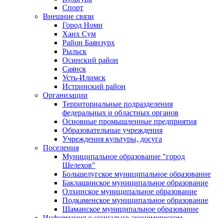
Спорт
Внешние связи
Город Номи
Ханх Сум
Район Баянзурх
Рыльск
Осинский район
Саянск
Усть-Илимск
Истринский район
Организации
Территориальные подразделения
федеральных и областных органов
Основные промышленные предприятия
Образовательные учреждения
Учреждения культуры, досуга
Поселения
Муниципальное образование "город
Шелехов"
Большелугское муниципальное образование
Баклашинское муниципальное образование
Олхинское муниципальное образование
Подкаменское муниципальное образование
Шаманское муниципальное образование
Информация о социально-экономическом