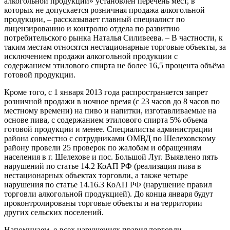
алкогольной продукции» установлен перечень мест, в
которых не допускается розничная продажа алкогольной
продукции, – рассказывает главный специалист по
лицензированию и контролю отдела по развитию
потребительского рынка Наталья Силивеева. – В частности, к
таким местам относятся нестационарные торговые объекты, за
исключением продажи алкогольной продукции с
содержанием этилового спирта не более 16,5 процента объёма
готовой продукции.
Кроме того, с 1 января 2013 года распространяется запрет
розничной продажи в ночное время (с 23 часов до 8 часов по
местному времени) на пиво и напитки, изготавливаемые на
основе пива, с содержанием этилового спирта 5% объема
готовой продукции и менее. Специалисты администрации
района совместно с сотрудниками ОМВД по Шелеховскому
району провели 25 проверок по жалобам и обращениям
населения в г. Шелехове и пос. Большой Луг. Выявлено пять
нарушений по статье 14.2 КоАП РФ (реализация пива в
нестационарных объектах торговли, а также четыре
нарушения по статье 14.16.3 КоАП РФ (нарушение правил
торговли алкогольной продукцией). До конца января будут
проконтролированы торговые объекты и на территории
других сельских поселений.
Напоминаем, о всех нарушениях правил торговли