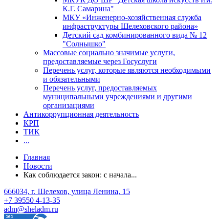
К.Г. Самарина"
МКУ «Инженерно-хозяйственная служба
инфраструктуры Шелеховского района»
Детский сад комбинированного вида № 12
"Солнышко"
Массовые социально значимые услуги,
предоставляемые через Госуслуги
Перечень услуг, которые являются необходимыми
и обязательными
Перечень услуг, предоставляемых
муниципальными учреждениями и другими
организациями
Антикоррупционная деятельность
КРП
ТИК
...
Главная
Новости
Как соблюдается закон: с начала...
666034, г. Шелехов, улица Ленина, 15
+7 39550 4-13-35
adm@sheladm.ru