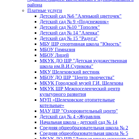
района
Платные услуги
Детский сад №6 "Аленький цветочек"
Детский сад № 9 «Подснежник»
Детский сад №10 "Тополек"
Детский сад № 14 "Аленка"
Детский сад № 15 "Радуга"
МБУ ШР спортивная школа "Юность"
МБОУ Гимназия
МБОУ Лицей
МКУК ДО ШР "Детская художественная
школа им.В.И.Сурикова"
МКУ Шелеховский вестник
МБОУ ДО ШР "Центр творчества"
МКУК Городской музей Г.И. Шелехова
МКУК ШР Межпоселенческий центр
культурного развития
МУП «Шелеховские отопительные
котельные»
МАУ ШР "Оздоровительный центр"
Детский сад № 4 «Журавлик
Начальная школа - детский сад № 14
Средняя общеобразовательная школа № 2
Средняя общеобразовательная школа № 5
МКУК ДО ШР "Детская школа искусств им.