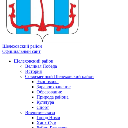
Шелеховский район
Официальный сайт
Шелеховский район
Великая Победа
История
Современный Шелеховский район
Экономика
Здравоохранение
Образование
Природа района
Культура
Спорт
Внешние связи
Город Номи
Ханх Сум
Район Баянзурх