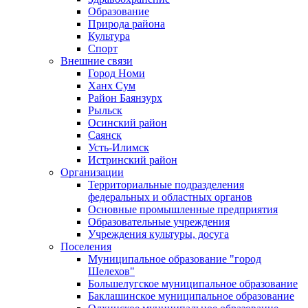
Образование
Природа района
Культура
Спорт
Внешние связи
Город Номи
Ханх Сум
Район Баянзурх
Рыльск
Осинский район
Саянск
Усть-Илимск
Истринский район
Организации
Территориальные подразделения
федеральных и областных органов
Основные промышленные предприятия
Образовательные учреждения
Учреждения культуры, досуга
Поселения
Муниципальное образование "город
Шелехов"
Большелугское муниципальное образование
Баклашинское муниципальное образование