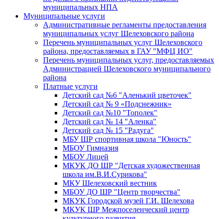
муниципальных НПА
Муниципальные услуги
Административные регламенты предоставления
муниципальных услуг Шелеховского района
Перечень муниципальных услуг Шелеховского
района, предоставляемых в ГАУ "МФЦ ИО"
Перечень муниципальных услуг, предоставляемых
Администрацией Шелеховского муниципального
района
Платные услуги
Детский сад №6 "Аленький цветочек"
Детский сад № 9 «Подснежник»
Детский сад №10 "Тополек"
Детский сад № 14 "Аленка"
Детский сад № 15 "Радуга"
МБУ ШР спортивная школа "Юность"
МБОУ Гимназия
МБОУ Лицей
МКУК ДО ШР "Детская художественная
школа им.В.И.Сурикова"
МКУ Шелеховский вестник
МБОУ ДО ШР "Центр творчества"
МКУК Городской музей Г.И. Шелехова
МКУК ШР Межпоселенческий центр
культурного развития