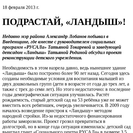
18 февраля 2013 г.
ПОДРАСТАЙ, «ЛАНДЫШ»!
Недавно мэр района Александр Лобанов побывал в
Введенщине, где вместе с руководителем социальных
программ «РУСАЛа» Татьяной Токаревой и заведующей
детсадом «Ландыш» Татьяной Родиной обсудил проект
реконструкции детского учреждения.
Необходимость в этом назрела давно, ведь нынешнее здание
«Ландыша» было построено более 90 лет назад. Сегодня здесь
созданы необходимые условия для воспитания малышей из
двух дошкольных групп (дети в возрасте от года до трех лет, а
также с трех до семи лет). Но этого недостаточно: в последние
годы демографическая ситуация улучшилась. Растёт
рождаемость, старый детский сад на 53 ребёнка уже не может
вместить всех ребятишек, очередь увеличивается. В 2009 году
началось возведение пристроя к «Ландышу» методом
народной стройки. Из-за недостаточного финансирования
работы заморозили. Проект грозил превратиться в
долгострой, но в конце года ситуация изменилась: детский сад
выиграл грант «Социального центра РУСАЛа» в размере 3,5