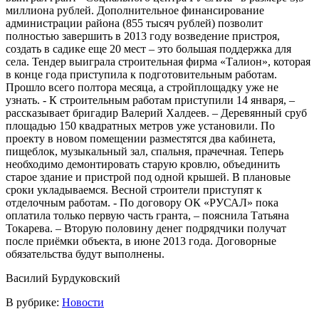
миллиона рублей. Дополнительное финансирование
администрации района (855 тысяч рублей) позволит
полностью завершить в 2013 году возведение пристроя,
создать в садике еще 20 мест – это большая поддержка для
села. Тендер выиграла строительная фирма «Талион», которая
в конце года приступила к подготовительным работам.
Прошло всего полтора месяца, а стройплощадку уже не
узнать. - К строительным работам приступили 14 января, –
рассказывает бригадир Валерий Халдеев. – Деревянный сруб
площадью 150 квадратных метров уже установили. По
проекту в новом помещении разместятся два кабинета,
пищеблок, музыкальный зал, спальня, прачечная. Теперь
необходимо демонтировать старую кровлю, объединить
старое здание и пристрой под одной крышей. В плановые
сроки укладываемся. Весной строители приступят к
отделочным работам. - По договору ОК «РУСАЛ» пока
оплатила только первую часть гранта, – пояснила Татьяна
Токарева. – Вторую половину денег подрядчики получат
после приёмки объекта, в июне 2013 года. Договорные
обязательства будут выполнены.
Василий Бурдуковский
В рубрике:
Новости