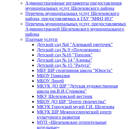
Административные регламенты предоставления
муниципальных услуг Шелеховского района
Перечень муниципальных услуг Шелеховского
района, предоставляемых в ГАУ "МФЦ ИО"
Перечень муниципальных услуг, предоставляемых
Администрацией Шелеховского муниципального
района
Платные услуги
Детский сад №6 "Аленький цветочек"
Детский сад № 9 «Подснежник»
Детский сад №10 "Тополек"
Детский сад № 14 "Аленка"
Детский сад № 15 "Радуга"
МБУ ШР спортивная школа "Юность"
МБОУ Гимназия
МБОУ Лицей
МКУК ДО ШР "Детская художественная
школа им.В.И.Сурикова"
МКУ Шелеховский вестник
МБОУ ДО ШР "Центр творчества"
МКУК Городской музей Г.И. Шелехова
МКУК ШР Межпоселенческий центр
культурного развития
МУП «Шелеховские отопительные
котельные»