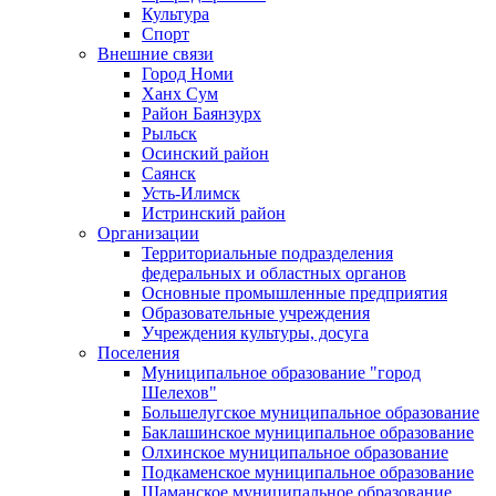
Культура
Спорт
Внешние связи
Город Номи
Ханх Сум
Район Баянзурх
Рыльск
Осинский район
Саянск
Усть-Илимск
Истринский район
Организации
Территориальные подразделения
федеральных и областных органов
Основные промышленные предприятия
Образовательные учреждения
Учреждения культуры, досуга
Поселения
Муниципальное образование "город
Шелехов"
Большелугское муниципальное образование
Баклашинское муниципальное образование
Олхинское муниципальное образование
Подкаменское муниципальное образование
Шаманское муниципальное образование