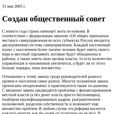
31 мая 2005 г.
Создан общественный совет
С нового года страна начинает жить по-новому. В
соответствии с федеральным законом «Об общих принципах
местного самоуправления во всех субъектах России вводится
двухуровневая система самоуправления. Каждый населенный
пункт с населением более тысячи человек будет иметь своего
мэра и местный парламент, которые будут объединены в
районы, а также иметь свои органы власти, то есть количество
управленцев и чиновников увеличится, а будет ли от этого
больше порядка, пока неизвестно.
Отношение к этому закону среди руководителей разного
уровня и населения самое разное. Многие положения закона
прописаны неоднозначно и практикуются также по-разному.
С введение закона предвидятся проблемы с финансированием
местной власти (а без денег власть просто беспомощна),
подбором квалифицированных кадров, разграничением
полномочий, разделом собственности и возникнет еще
множество проблем. В любом случае эта реформа коснется
каждого жителя, как бы далек от политики он не был. В