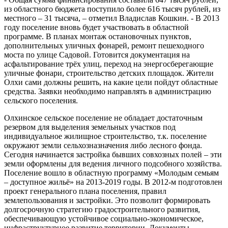
из областного бюджета поступило более 616 тысяч рублей, из
местного – 31 тысяча, – отметил Владислав Кошкин. - В 2013
году поселение вновь будет участвовать в областной
программе. В планах монтаж остановочных пунктов,
дополнительных уличных фонарей, ремонт пешеходного
моста по улице Садовой. Готовится документация на
асфальтирование трёх улиц, переход на энергосберегающие
уличные фонари, строительство детских площадок. Жители
Олхи сами должны решить, на какие цели пойдут областные
средства. Заявки необходимо направлять в администрацию
сельского поселения.
Олхинское сельское поселение не обладает достаточным
резервом для выделения земельных участков под
индивидуальное жилищное строительство, т.к. поселение
окружают земли сельхозназначения либо лесного фонда.
Сегодня начинается застройка бывших совхозных полей – эти
земли оформлены для ведения личного подсобного хозяйства.
Поселение вошло в областную программу «Молодым семьям
– доступное жильё» на 2013-2019 годы. В 2012-м подготовлен
проект генерального плана поселения, правил
землепользования и застройки. Это позволит формировать
долгосрочную стратегию градостроительного развития,
обеспечивающую устойчивое социально-экономическое,
инфраструктурное развитие территории. Документы