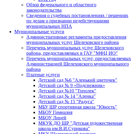
Обзор федерального и областного
законодательства
Сведения о судебных постановлениях / решениях
по делам о признании недействующими
муниципальных НПА
Муниципальные услуги
Административные регламенты предоставления
муниципальных услуг Шелеховского района
Перечень муниципальных услуг Шелеховского
района, предоставляемых в ГАУ "МФЦ ИО"
Перечень муниципальных услуг, предоставляемых
Администрацией Шелеховского муниципального
района
Платные услуги
Детский сад №6 "Аленький цветочек"
Детский сад № 9 «Подснежник»
Детский сад №10 "Тополек"
Детский сад № 14 "Аленка"
Детский сад № 15 "Радуга"
МБУ ШР спортивная школа "Юность"
МБОУ Гимназия
МБОУ Лицей
МКУК ДО ШР "Детская художественная
школа им.В.И.Сурикова"
МКУ Шелеховский вестник