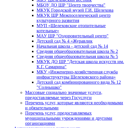
МБОУ ДО ШР "Центр творчества"
МКУК Городской музей Г.И. Шелехова
МКУК ШР Межпоселенческий центр
культурного развития
МУП «Шелеховские отопительные
котельные»
МАУ ШР "Оздоровительный центр"
Детский сад № 4 «Журавлик
Начальная школа - детский сад № 14
Средняя общеобразовательная школа № 2
Средняя общеобразовательная школа № 5
МКУК ДО ШР "Детская школа искусств им.
К.Г. Самарина"
МКУ «Инженерно-хозяйственная служба
инфраструктуры Шелеховского района»
Детский сад комбинированного вида № 12
"Солнышко"
Массовые социально значимые услуги,
предоставляемые через Госуслуги
Перечень услуг, которые являются необходимыми
и обязательными
Перечень услуг, предоставляемых
муниципальными учреждениями и другими
организациями