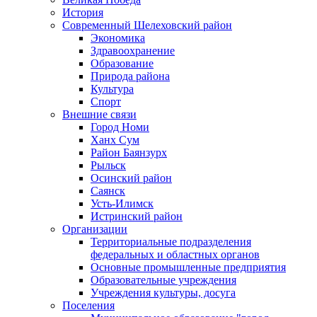
История
Современный Шелеховский район
Экономика
Здравоохранение
Образование
Природа района
Культура
Спорт
Внешние связи
Город Номи
Ханх Сум
Район Баянзурх
Рыльск
Осинский район
Саянск
Усть-Илимск
Истринский район
Организации
Территориальные подразделения
федеральных и областных органов
Основные промышленные предприятия
Образовательные учреждения
Учреждения культуры, досуга
Поселения