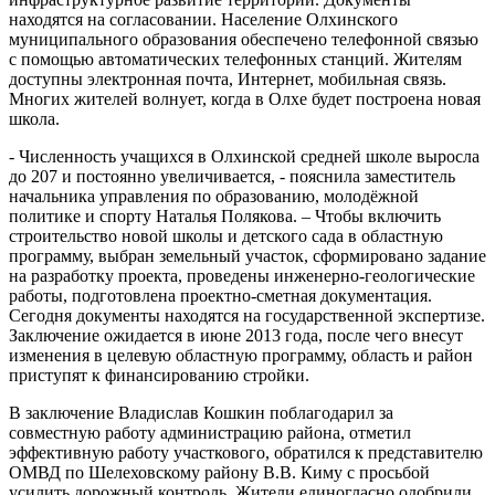
находятся на согласовании. Население Олхинского
муниципального образования обеспечено телефонной связью
с помощью автоматических телефонных станций. Жителям
доступны электронная почта, Интернет, мобильная связь.
Многих жителей волнует, когда в Олхе будет построена новая
школа.
- Численность учащихся в Олхинской средней школе выросла
до 207 и постоянно увеличивается, - пояснила заместитель
начальника управления по образованию, молодёжной
политике и спорту Наталья Полякова. – Чтобы включить
строительство новой школы и детского сада в областную
программу, выбран земельный участок, сформировано задание
на разработку проекта, проведены инженерно-геологические
работы, подготовлена проектно-сметная документация.
Сегодня документы находятся на государственной экспертизе.
Заключение ожидается в июне 2013 года, после чего внесут
изменения в целевую областную программу, область и район
приступят к финансированию стройки.
В заключение Владислав Кошкин поблагодарил за
совместную работу администрацию района, отметил
эффективную работу участкового, обратился к представителю
ОМВД по Шелеховскому району В.В. Киму с просьбой
усилить дорожный контроль. Жители единогласно одобрили