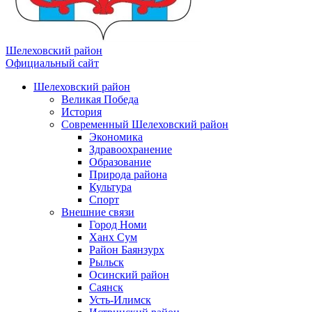
Шелеховский район
Официальный сайт
Шелеховский район
Великая Победа
История
Современный Шелеховский район
Экономика
Здравоохранение
Образование
Природа района
Культура
Спорт
Внешние связи
Город Номи
Ханх Сум
Район Баянзурх
Рыльск
Осинский район
Саянск
Усть-Илимск