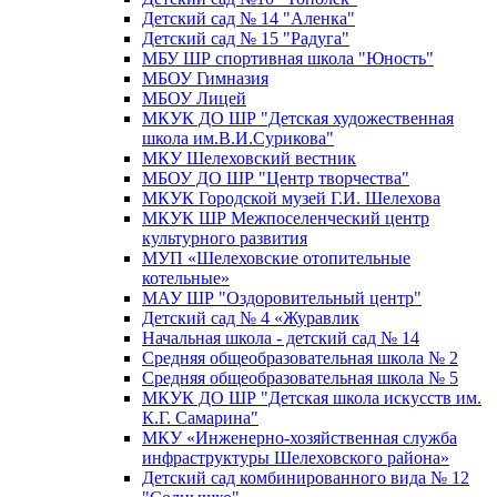
Детский сад № 14 "Аленка"
Детский сад № 15 "Радуга"
МБУ ШР спортивная школа "Юность"
МБОУ Гимназия
МБОУ Лицей
МКУК ДО ШР "Детская художественная
школа им.В.И.Сурикова"
МКУ Шелеховский вестник
МБОУ ДО ШР "Центр творчества"
МКУК Городской музей Г.И. Шелехова
МКУК ШР Межпоселенческий центр
культурного развития
МУП «Шелеховские отопительные
котельные»
МАУ ШР "Оздоровительный центр"
Детский сад № 4 «Журавлик
Начальная школа - детский сад № 14
Средняя общеобразовательная школа № 2
Средняя общеобразовательная школа № 5
МКУК ДО ШР "Детская школа искусств им.
К.Г. Самарина"
МКУ «Инженерно-хозяйственная служба
инфраструктуры Шелеховского района»
Детский сад комбинированного вида № 12