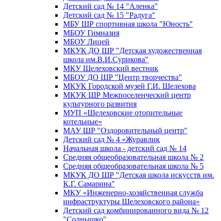
Детский сад № 14 "Аленка"
Детский сад № 15 "Радуга"
МБУ ШР спортивная школа "Юность"
МБОУ Гимназия
МБОУ Лицей
МКУК ДО ШР "Детская художественная
школа им.В.И.Сурикова"
МКУ Шелеховский вестник
МБОУ ДО ШР "Центр творчества"
МКУК Городской музей Г.И. Шелехова
МКУК ШР Межпоселенческий центр
культурного развития
МУП «Шелеховские отопительные
котельные»
МАУ ШР "Оздоровительный центр"
Детский сад № 4 «Журавлик
Начальная школа - детский сад № 14
Средняя общеобразовательная школа № 2
Средняя общеобразовательная школа № 5
МКУК ДО ШР "Детская школа искусств им.
К.Г. Самарина"
МКУ «Инженерно-хозяйственная служба
инфраструктуры Шелеховского района»
Детский сад комбинированного вида № 12
"Солнышко"