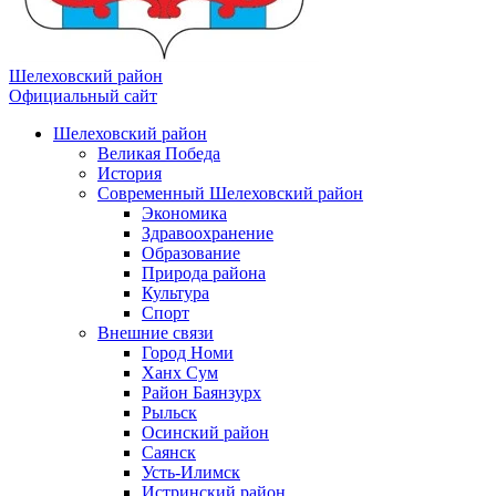
Шелеховский район
Официальный сайт
Шелеховский район
Великая Победа
История
Современный Шелеховский район
Экономика
Здравоохранение
Образование
Природа района
Культура
Спорт
Внешние связи
Город Номи
Ханх Сум
Район Баянзурх
Рыльск
Осинский район
Саянск
Усть-Илимск
Истринский район