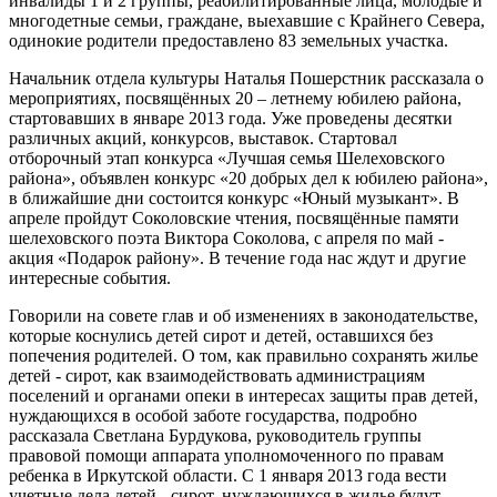
инвалиды 1 и 2 группы, реабилитированные лица, молодые и
многодетные семьи, граждане, выехавшие с Крайнего Севера,
одинокие родители предоставлено 83 земельных участка.
Начальник отдела культуры Наталья Пошерстник рассказала о
мероприятиях, посвящённых 20 – летнему юбилею района,
стартовавших в январе 2013 года. Уже проведены десятки
различных акций, конкурсов, выставок. Стартовал
отборочный этап конкурса «Лучшая семья Шелеховского
района», объявлен конкурс «20 добрых дел к юбилею района»,
в ближайшие дни состоится конкурс «Юный музыкант». В
апреле пройдут Соколовские чтения, посвящённые памяти
шелеховского поэта Виктора Соколова, с апреля по май -
акция «Подарок району». В течение года нас ждут и другие
интересные события.
Говорили на совете глав и об изменениях в законодательстве,
которые коснулись детей сирот и детей, оставшихся без
попечения родителей. О том, как правильно сохранять жилье
детей - сирот, как взаимодействовать администрациям
поселений и органами опеки в интересах защиты прав детей,
нуждающихся в особой заботе государства, подробно
рассказала Светлана Бурдукова, руководитель группы
правовой помощи аппарата уполномоченного по правам
ребенка в Иркутской области. С 1 января 2013 года вести
учетные дела детей - сирот, нуждающихся в жилье будут