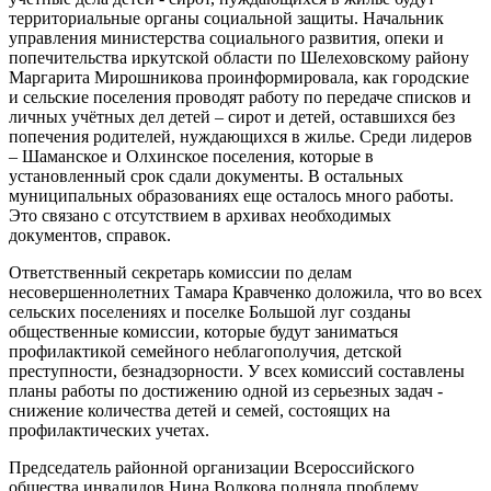
территориальные органы социальной защиты. Начальник
управления министерства социального развития, опеки и
попечительства иркутской области по Шелеховскому району
Маргарита Мирошникова проинформировала, как городские
и сельские поселения проводят работу по передаче списков и
личных учётных дел детей – сирот и детей, оставшихся без
попечения родителей, нуждающихся в жилье. Среди лидеров
– Шаманское и Олхинское поселения, которые в
установленный срок сдали документы. В остальных
муниципальных образованиях еще осталось много работы.
Это связано с отсутствием в архивах необходимых
документов, справок.
Ответственный секретарь комиссии по делам
несовершеннолетних Тамара Кравченко доложила, что во всех
сельских поселениях и поселке Большой луг созданы
общественные комиссии, которые будут заниматься
профилактикой семейного неблагополучия, детской
преступности, безнадзорности. У всех комиссий составлены
планы работы по достижению одной из серьезных задач -
снижение количества детей и семей, состоящих на
профилактических учетах.
Председатель районной организации Всероссийского
общества инвалидов Нина Волкова подняла проблему