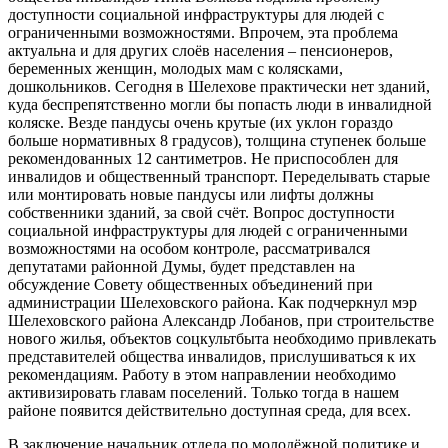
доступности социальной инфраструктуры для людей с
ограниченными возможностями. Впрочем, эта проблема
актуальна и для других слоёв населения – пенсионеров,
беременных женщин, молодых мам с колясками,
дошкольников. Сегодня в Шелехове практически нет зданий,
куда беспрепятственно могли бы попасть люди в инвалидной
коляске. Везде пандусы очень крутые (их уклон гораздо
больше нормативных 8 градусов), толщина ступенек больше
рекомендованных 12 сантиметров. Не приспособлен для
инвалидов и общественный транспорт. Переделывать старые
или монтировать новые пандусы или лифты должны
собственники зданий, за свой счёт. Вопрос доступности
социальной инфраструктуры для людей с ограниченными
возможностями на особом контроле, рассматривался
депутатами районной Думы, будет представлен на
обсуждение Совету общественных объединений при
администрации Шелеховского района. Как подчеркнул мэр
Шелеховского района Александр Лобанов, при строительстве
нового жилья, объектов соцкультбыта необходимо привлекать
представителей общества инвалидов, прислушиваться к их
рекомендациям. Работу в этом направлении необходимо
активизировать главам поселений. Только тогда в нашем
районе появится действительно доступная среда, для всех.
В заключение начальник отдела по молодёжной политике и