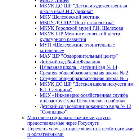
МБОУ Лицей
МКУК ДО ШР "Детская художественная
школа им.В.И.Сурикова"
МКУ Шелеховский вестник
МБОУ ДО ШР "Центр творчества"
МКУК Городской музей Г.И. Шелехова
МКУК ШР Межпоселенческий центр
культурного развития
МУП «Шелеховские отопительные
котельные»
МАУ ШР "Оздоровительный центр"
Детский сад № 4 «Журавлик
Начальная школа - детский сад № 14
Средняя общеобразовательная школа № 2
Средняя общеобразовательная школа № 5
МКУК ДО ШР "Детская школа искусств им.
К.Г. Самарина"
МКУ «Инженерно-хозяйственная служба
инфраструктуры Шелеховского района»
Детский сад комбинированного вида № 12
"Солнышко"
Массовые социально значимые услуги,
предоставляемые через Госуслуги
Перечень услуг, которые являются необходимыми
и обязательными