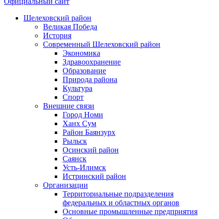
Официальный сайт
Шелеховский район
Великая Победа
История
Современный Шелеховский район
Экономика
Здравоохранение
Образование
Природа района
Культура
Спорт
Внешние связи
Город Номи
Ханх Сум
Район Баянзурх
Рыльск
Осинский район
Саянск
Усть-Илимск
Истринский район
Организации
Территориальные подразделения
федеральных и областных органов
Основные промышленные предприятия