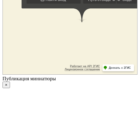
Публикация миниатюры
×