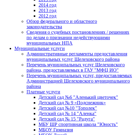
2014 год
2013 год
2012 год
Обзор федерального и областного
законодательства
Сведения о судебных постановлениях / решениях
по делам о признании недействующими
муниципальных НПА
Муниципальные услуги
Административные регламенты предоставления
муниципальных услуг Шелеховского района
Перечень муниципальных услуг Шелеховского
района, предоставляемых в ГАУ "МФЦ ИО"
Перечень муниципальных услуг, предоставляемых
Администрацией Шелеховского муниципального
района
Платные услуги
Детский сад №6 "Аленький цветочек"
Детский сад № 9 «Подснежник»
Детский сад №10 "Тополек"
Детский сад № 14 "Аленка"
Детский сад № 15 "Радуга"
МБУ ШР спортивная школа "Юность"
МБОУ Гимназия