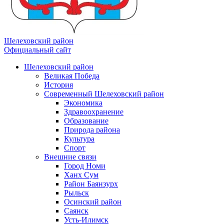
Шелеховский район
Официальный сайт
Шелеховский район
Великая Победа
История
Современный Шелеховский район
Экономика
Здравоохранение
Образование
Природа района
Культура
Спорт
Внешние связи
Город Номи
Ханх Сум
Район Баянзурх
Рыльск
Осинский район
Саянск
Усть-Илимск