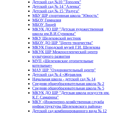
Детский сад №10 "Тополек"
Детский сад № 14 "Аленка"
Детский сад № 15 "Радуга"
МБУ ШР спортивная школа "Юность"
МБОУ Гимназия
МБОУ Лицей
МКУК ДО ШР "Детская художественная
школа им.В.И.Сурикова"
МКУ Шелеховский вестник
МБОУ ДО ШР "Центр творчества"
МКУК Городской музей Г.И. Шелехова
МКУК ШР Межпоселенческий центр
культурного развития
МУП «Шелеховские отопительные
котельные»
МАУ ШР "Оздоровительный центр"
Детский сад № 4 «Журавлик
Начальная школа - детский сад № 14
Средняя общеобразовательная школа № 2
Средняя общеобразовательная школа № 5
МКУК ДО ШР "Детская школа искусств им.
К.Г. Самарина"
МКУ «Инженерно-хозяйственная служба
инфраструктуры Шелеховского района»
Детский сад комбинированного вида № 12