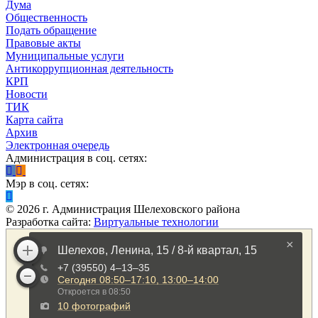
Дума
Общественность
Подать обращение
Правовые акты
Муниципальные услуги
Антикоррупционная деятельность
КРП
Новости
ТИК
Карта сайта
Архив
Электронная очередь
Администрация в соц. сетях:
Мэр в соц. сетях:
©
2026
г. Администрация Шелеховского района
Разработка сайта:
Виртуальные технологии