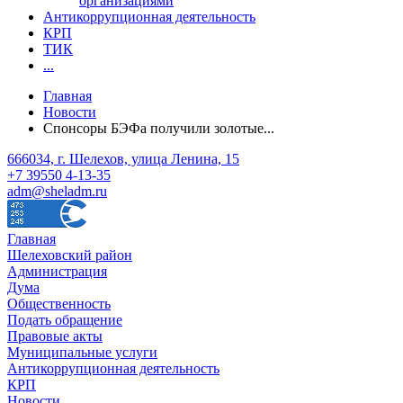
организациями
Антикоррупционная деятельность
КРП
ТИК
...
Главная
Новости
Спонсоры БЭФа получили золотые...
666034, г. Шелехов, улица Ленина, 15
+7 39550 4-13-35
adm@sheladm.ru
Главная
Шелеховский район
Администрация
Дума
Общественность
Подать обращение
Правовые акты
Муниципальные услуги
Антикоррупционная деятельность
КРП
Новости