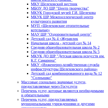
МКУ Шелеховский вестник
МБОУ ДО ШР "Центр творчества"
МКУК Городской музей Г.И. Шелехова
МКУК ШР Межпоселенческий центр
культурного развития
МУП «Шелеховские отопительные
котельные»
МАУ ШР "Оздоровительный центр"
Детский сад № 4 «Журавлик
Начальная школа - детский сад № 14
Средняя общеобразовательная школа № 2
Средняя общеобразовательная школа № 5
МКУК ДО ШР "Детская школа искусств им.
К.Г. Самарина"
МКУ «Инженерно-хозяйственная служба
инфраструктуры Шелеховского района»
Детский сад комбинированного вида № 12
"Солнышко"
Массовые социально значимые услуги,
предоставляемые через Госуслуги
Перечень услуг, которые являются необходимыми
и обязательными
Перечень услуг, предоставляемых
муниципальными учреждениями и другими