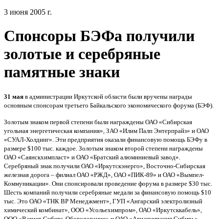
3 июня 2005 г.
Спонсоры БЭФа получили
золотые и серебряные
памятные знаки
31 мая
в администрации Иркутской области были вручены награды
основным спонсорам третьего Байкальского экономического форума (БЭФ).
Золотым знаком первой степени были награждены ОАО «Сибирская
угольная энергетическая компания», ЗАО «Илим Палп Энтерпрайз» и ОАО
«СУАЛ-Холдинг». Эти предприятия оказали финансовую помощь БЭФу в
размере $100 тыс. каждое. Золотым знаком второй степени награждены
ОАО «Саянскхимпласт» и ОАО «Братский алюминиевый завод».
Серебряный знак получили ОАО «Иркутскэнерго», Восточно-Сибирская
железная дорога – филиал ОАО «РЖД», ОАО «ПИК-89» и ОАО «Вымпел-
Коммуникации». Они спонсировали проведение форума в размере $30 тыс.
Шесть компаний получили серебряные медали за финансовую помощь $10
тыс. Это ОАО «ТНК ВР Менеджмент», ГУП «Ангарский электролизный
химический комбинат», ООО «Усольехимпром», ОАО «Иркутсккабель»,
ООО «Вагнер Сибирь Оборудование» и ОАО «Авиакомпания Сибирь».