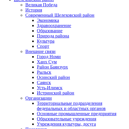
Великая Победа
История
Современный Шелеховский район
Экономика
Здравоохранение
Образование
Природа района
Культура
Спорт
Внешние связи
Город Номи
Ханх Сум
Район Баянзурх
Рыльск
Осинский район
Саянск
Усть-Илимск
Истринский район
Организации
Территориальные подразделения
федеральных и областных органов
Основные промышленные предприятия
Образовательные учреждения
Учреждения культуры, досуга