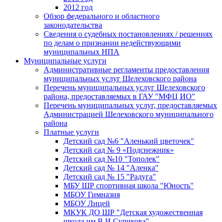
2012 год
Обзор федерального и областного
законодательства
Сведения о судебных постановлениях / решениях
по делам о признании недействующими
муниципальных НПА
Муниципальные услуги
Административные регламенты предоставления
муниципальных услуг Шелеховского района
Перечень муниципальных услуг Шелеховского
района, предоставляемых в ГАУ "МФЦ ИО"
Перечень муниципальных услуг, предоставляемых
Администрацией Шелеховского муниципального
района
Платные услуги
Детский сад №6 "Аленький цветочек"
Детский сад № 9 «Подснежник»
Детский сад №10 "Тополек"
Детский сад № 14 "Аленка"
Детский сад № 15 "Радуга"
МБУ ШР спортивная школа "Юность"
МБОУ Гимназия
МБОУ Лицей
МКУК ДО ШР "Детская художественная
школа им.В.И.Сурикова"