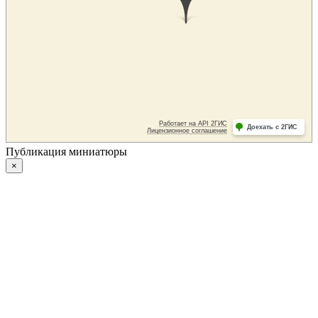
Публикация миниатюры
×