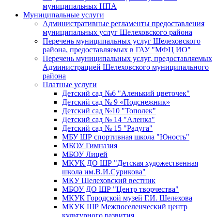
муниципальных НПА
Муниципальные услуги
Административные регламенты предоставления
муниципальных услуг Шелеховского района
Перечень муниципальных услуг Шелеховского
района, предоставляемых в ГАУ "МФЦ ИО"
Перечень муниципальных услуг, предоставляемых
Администрацией Шелеховского муниципального
района
Платные услуги
Детский сад №6 "Аленький цветочек"
Детский сад № 9 «Подснежник»
Детский сад №10 "Тополек"
Детский сад № 14 "Аленка"
Детский сад № 15 "Радуга"
МБУ ШР спортивная школа "Юность"
МБОУ Гимназия
МБОУ Лицей
МКУК ДО ШР "Детская художественная
школа им.В.И.Сурикова"
МКУ Шелеховский вестник
МБОУ ДО ШР "Центр творчества"
МКУК Городской музей Г.И. Шелехова
МКУК ШР Межпоселенческий центр
культурного развития