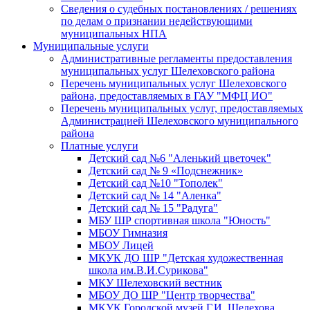
Сведения о судебных постановлениях / решениях
по делам о признании недействующими
муниципальных НПА
Муниципальные услуги
Административные регламенты предоставления
муниципальных услуг Шелеховского района
Перечень муниципальных услуг Шелеховского
района, предоставляемых в ГАУ "МФЦ ИО"
Перечень муниципальных услуг, предоставляемых
Администрацией Шелеховского муниципального
района
Платные услуги
Детский сад №6 "Аленький цветочек"
Детский сад № 9 «Подснежник»
Детский сад №10 "Тополек"
Детский сад № 14 "Аленка"
Детский сад № 15 "Радуга"
МБУ ШР спортивная школа "Юность"
МБОУ Гимназия
МБОУ Лицей
МКУК ДО ШР "Детская художественная
школа им.В.И.Сурикова"
МКУ Шелеховский вестник
МБОУ ДО ШР "Центр творчества"
МКУК Городской музей Г.И. Шелехова