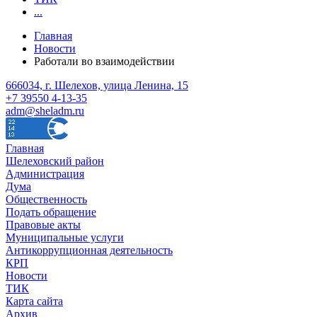
...
Главная
Новости
Работали во взаимодействии
666034, г. Шелехов, улица Ленина, 15
+7 39550 4-13-35
adm@sheladm.ru
Главная
Шелеховский район
Администрация
Дума
Общественность
Подать обращение
Правовые акты
Муниципальные услуги
Антикоррупционная деятельность
КРП
Новости
ТИК
Карта сайта
Архив