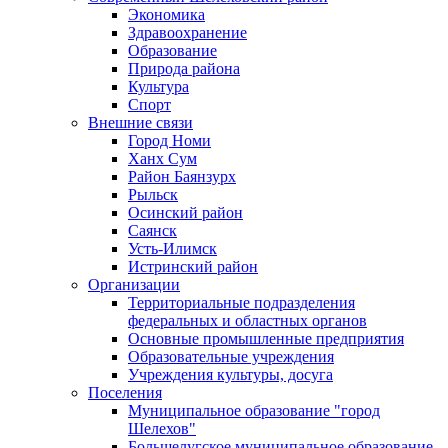
Экономика
Здравоохранение
Образование
Природа района
Культура
Спорт
Внешние связи
Город Номи
Ханх Сум
Район Баянзурх
Рыльск
Осинский район
Саянск
Усть-Илимск
Истринский район
Организации
Территориальные подразделения
федеральных и областных органов
Основные промышленные предприятия
Образовательные учреждения
Учреждения культуры, досуга
Поселения
Муниципальное образование "город
Шелехов"
Большелугское муниципальное образование