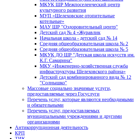
МКУК ШР Межпоселенческий центр
культурного развития
МУП «Шелеховские отопительные
котельные»
МАУ ШР "Оздоровительный центр"
Детский сад № 4 «Журавлик
Начальная школа - детский сад № 14
Средняя общеобразовательная школа № 2
Средняя общеобразовательная школа № 5
МКУК ДО ШР "Детская школа искусств им.
К.Г. Самарина"
МКУ «Инженерно-хозяйственная служба
инфраструктуры Шелеховского района»
Детский сад комбинированного вида № 12
"Солнышко"
Массовые социально значимые услуги,
предоставляемые через Госуслуги
Перечень услуг, которые являются необходимыми
и обязательными
Перечень услуг, предоставляемых
муниципальными учреждениями и другими
организациями
Антикоррупционная деятельность
КРП
ТИК