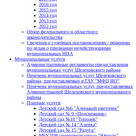
2016 год
2015 год
2014 год
2013 год
2012 год
Обзор федерального и областного
законодательства
Сведения о судебных постановлениях / решениях
по делам о признании недействующими
муниципальных НПА
Муниципальные услуги
Административные регламенты предоставления
муниципальных услуг Шелеховского района
Перечень муниципальных услуг Шелеховского
района, предоставляемых в ГАУ "МФЦ ИО"
Перечень муниципальных услуг, предоставляемых
Администрацией Шелеховского муниципального
района
Платные услуги
Детский сад №6 "Аленький цветочек"
Детский сад № 9 «Подснежник»
Детский сад №10 "Тополек"
Детский сад № 14 "Аленка"
Детский сад № 15 "Радуга"
МБУ ШР спортивная школа "Юность"