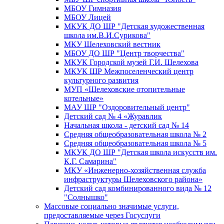
МБОУ Гимназия
МБОУ Лицей
МКУК ДО ШР "Детская художественная
школа им.В.И.Сурикова"
МКУ Шелеховский вестник
МБОУ ДО ШР "Центр творчества"
МКУК Городской музей Г.И. Шелехова
МКУК ШР Межпоселенческий центр
культурного развития
МУП «Шелеховские отопительные
котельные»
МАУ ШР "Оздоровительный центр"
Детский сад № 4 «Журавлик
Начальная школа - детский сад № 14
Средняя общеобразовательная школа № 2
Средняя общеобразовательная школа № 5
МКУК ДО ШР "Детская школа искусств им.
К.Г. Самарина"
МКУ «Инженерно-хозяйственная служба
инфраструктуры Шелеховского района»
Детский сад комбинированного вида № 12
"Солнышко"
Массовые социально значимые услуги,
предоставляемые через Госуслуги