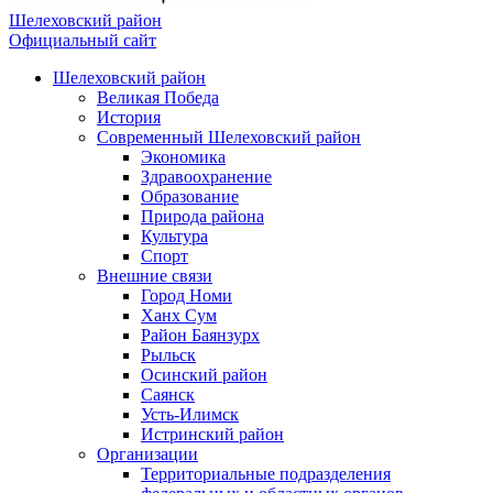
Шелеховский район
Официальный сайт
Шелеховский район
Великая Победа
История
Современный Шелеховский район
Экономика
Здравоохранение
Образование
Природа района
Культура
Спорт
Внешние связи
Город Номи
Ханх Сум
Район Баянзурх
Рыльск
Осинский район
Саянск
Усть-Илимск
Истринский район
Организации
Территориальные подразделения