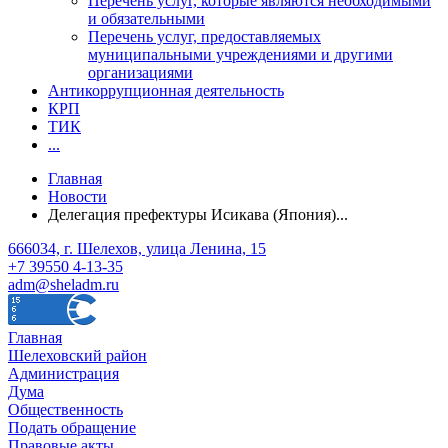
Перечень услуг, которые являются необходимыми
и обязательными
Перечень услуг, предоставляемых
муниципальными учреждениями и другими
организациями
Антикоррупционная деятельность
КРП
ТИК
...
Главная
Новости
Делегация префектуры Исикава (Япония)...
666034, г. Шелехов, улица Ленина, 15
+7 39550 4-13-35
adm@sheladm.ru
Главная
Шелеховский район
Администрация
Дума
Общественность
Подать обращение
Правовые акты