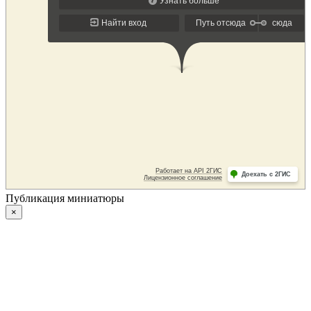
Публикация миниатюры
×