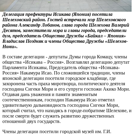
Делегация префектуры Исикава (Япония) посетила
Шелеховский район. Гостей встречали мэр Шелеховского
района Александр Лобанов, глава города Шелехова Валерий
Десятов, заместители мэра и главы города, председатели
дум, председатель Общества Дружбы «Байкал – Япония»
Владислав Поздняк и члены Общества Дружбы «Шелехов-
Номи».
В составе делегации - депутаты Думы города Комацу, члены
общества «Исикава – Россия». Возглавлял делегацию депутат
Парламента Исикавы, Председатель общества «Исикава-
Россия» Накамура Исао. По сложившейся традиции, члены
японской делегации посетили городское кладбище, где
захоронена часть праха миротворца, политического деятеля
господина Сигеки Мори и его супруги госпожи Акико Мори.
Отдавая дань уважения и памяти знаменитым
соотечественникам, господин Накамура Исао отметил
удивительную дальновидность господина Сигеки Мори,
который считал, что находясь в городе-побратиме Шелехове, и
после смерти будет служить развитию дружественных
отношений двух государств.
Члены делегации посетили городской музей им. Г.И.