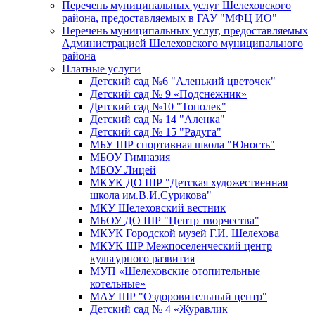
Перечень муниципальных услуг Шелеховского
района, предоставляемых в ГАУ "МФЦ ИО"
Перечень муниципальных услуг, предоставляемых
Администрацией Шелеховского муниципального
района
Платные услуги
Детский сад №6 "Аленький цветочек"
Детский сад № 9 «Подснежник»
Детский сад №10 "Тополек"
Детский сад № 14 "Аленка"
Детский сад № 15 "Радуга"
МБУ ШР спортивная школа "Юность"
МБОУ Гимназия
МБОУ Лицей
МКУК ДО ШР "Детская художественная
школа им.В.И.Сурикова"
МКУ Шелеховский вестник
МБОУ ДО ШР "Центр творчества"
МКУК Городской музей Г.И. Шелехова
МКУК ШР Межпоселенческий центр
культурного развития
МУП «Шелеховские отопительные
котельные»
МАУ ШР "Оздоровительный центр"
Детский сад № 4 «Журавлик