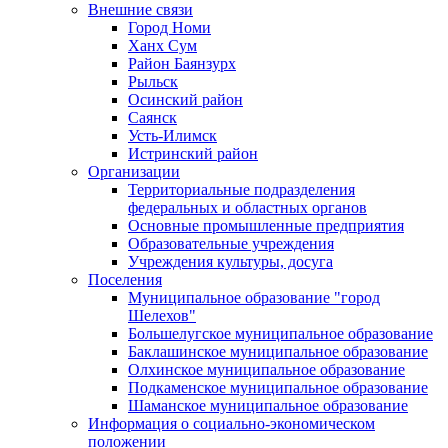
Внешние связи
Город Номи
Ханх Сум
Район Баянзурх
Рыльск
Осинский район
Саянск
Усть-Илимск
Истринский район
Организации
Территориальные подразделения
федеральных и областных органов
Основные промышленные предприятия
Образовательные учреждения
Учреждения культуры, досуга
Поселения
Муниципальное образование "город
Шелехов"
Большелугское муниципальное образование
Баклашинское муниципальное образование
Олхинское муниципальное образование
Подкаменское муниципальное образование
Шаманское муниципальное образование
Информация о социально-экономическом
положении