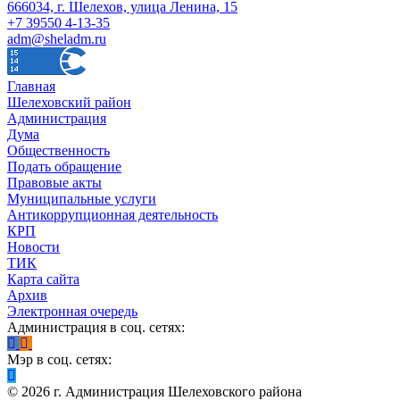
666034, г. Шелехов, улица Ленина, 15
+7 39550 4-13-35
adm@sheladm.ru
Главная
Шелеховский район
Администрация
Дума
Общественность
Подать обращение
Правовые акты
Муниципальные услуги
Антикоррупционная деятельность
КРП
Новости
ТИК
Карта сайта
Архив
Электронная очередь
Администрация в соц. сетях:
Мэр в соц. сетях:
©
2026
г. Администрация Шелеховского района