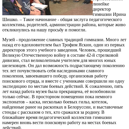
линейке
директор
гимназии Ирина
Шишко. – Такое начинание - общая заслуга педагогического
коллектива, родителей, администрации района, которые живо
откликнулись на нашу просьбу и помогли.
Музей - продолжение славных традиций гимназии. Много лет
назад его вдохновителем был Трофим Яскин, один из первых
директоров этого учебного заведения. Человек, прошедший
Великую Отечественную войну в составе 42-й стрелковой
дивизии, стал великолепным учителем для многих юных
шелеховцев. Он дал возможность подрастающему поколению
тех лет почувствовать себя наследниками славного
поколения, завоевавшего победу, организовав работу
поискового отряда, и вместе с учениками совершили ни одну
экспедицию по местам боевых действий. К сожалению, пять
лет назад работа музея была прекращена, её возобновили
только сейчас. В просторном помещении пока немного
экспонатов – каска, несколько боевых гильз, котелок,
найденные ранее на раскопках в Белоруссии, и выставочные
стенды с рассказом о тех, кто сражался за родину. В
ближайшее время педагогический коллектив гимназии
намерен вновь вести поисковую работу на местах боевых
действий.