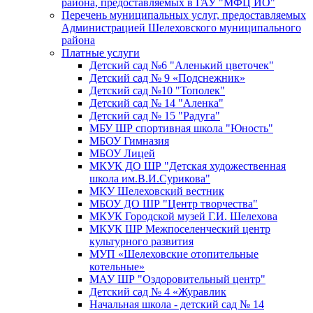
района, предоставляемых в ГАУ "МФЦ ИО"
Перечень муниципальных услуг, предоставляемых
Администрацией Шелеховского муниципального
района
Платные услуги
Детский сад №6 "Аленький цветочек"
Детский сад № 9 «Подснежник»
Детский сад №10 "Тополек"
Детский сад № 14 "Аленка"
Детский сад № 15 "Радуга"
МБУ ШР спортивная школа "Юность"
МБОУ Гимназия
МБОУ Лицей
МКУК ДО ШР "Детская художественная
школа им.В.И.Сурикова"
МКУ Шелеховский вестник
МБОУ ДО ШР "Центр творчества"
МКУК Городской музей Г.И. Шелехова
МКУК ШР Межпоселенческий центр
культурного развития
МУП «Шелеховские отопительные
котельные»
МАУ ШР "Оздоровительный центр"
Детский сад № 4 «Журавлик
Начальная школа - детский сад № 14