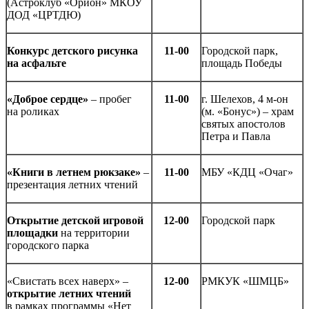
(Астроклуб «Орион» МКОУ
ДОД «ЦРТДЮ)
Конкурс детского рисунка
11-00
Городской парк,
на асфальте
площадь Победы
«Доброе сердце»
– пробег
11-00
г. Шелехов, 4 м-он
на роликах
(м. «Бонус») – храм
святых апостолов
Петра и Павла
«Книги в летнем рюкзаке»
–
11-00
МБУ «КДЦ «Очаг»
презентация летних чтений
Открытие детской игровой
12-00
Городской парк
площадки
на территории
городского парка
«Свистать всех наверх» –
12-00
РМКУК «ШМЦБ»
открытие летних чтений
в рамках программы «Нет