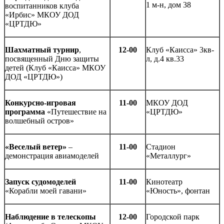
1 м-н, дом 38
воспитанников клуба
«Ирбис» МКОУ ДОД
«ЦРТДЮ»
Шахматный турнир
,
12-00
Клуб «Каисса» 3кв-
посвященный Дню защиты
л, д.4 кв.33
детей (Клуб «Каисса» МКОУ
ДОД «ЦРТДЮ»)
Конкурсно-игровая
11-00
МКОУ ДОД
программа
«Путешествие на
«ЦРТДЮ»
волшебный остров»
«Веселый ветер»
–
11-00
Стадион
демонстрация авиамоделей
«Металлург»
Запуск судомоделей
11-00
Кинотеатр
«Корабли моей гавани»
«Юность», фонтан
Наблюдение в телескопы
12-00
Городской парк