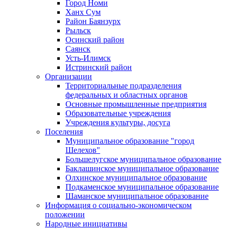
Город Номи
Ханх Сум
Район Баянзурх
Рыльск
Осинский район
Саянск
Усть-Илимск
Истринский район
Организации
Территориальные подразделения
федеральных и областных органов
Основные промышленные предприятия
Образовательные учреждения
Учреждения культуры, досуга
Поселения
Муниципальное образование "город
Шелехов"
Большелугское муниципальное образование
Баклашинское муниципальное образование
Олхинское муниципальное образование
Подкаменское муниципальное образование
Шаманское муниципальное образование
Информация о социально-экономическом
положении
Народные инициативы