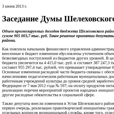
3 июня 2013 г.
Заседание Думы Шелеховског
Объем прогнозируемых доходов бюджета Шелеховского района 
сумме 905 003,7 тыс. руб. Такое решение принятии депутаты
района.
Как пояснила начальник финансового управления администрац
внесенные в бюджет изменения обусловлены уточнением объем
безвозмездных поступлений из бюджетов других уровней. В це
бюджета увеличится на 4 415,0 тыс. руб. и составит 387 247,3 
составит 955 297,4 тыс. рублей, что превышает утвержденные 
Основные изменения расходной части бюджета связаны с обес
начислениями педагогическим работникам муниципальных до
работникам учреждений культуры до уровня средней заработно
Федерации от 7 мая 2012 года № 597; на оплату продуктов пит
реализацию перечня мероприятий проектов народных инициати
другие расходные обязательства в социальной сфере.
Также депутаты внесли изменения в Устав Шелеховского района
первую очередь, реализации правотворческой инициативы гра
отдельных вопросов муниципальной службы, кроме того, отде