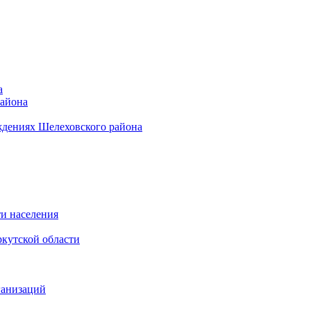
а
района
ждениях Шелеховского района
и населения
кутской области
ганизаций