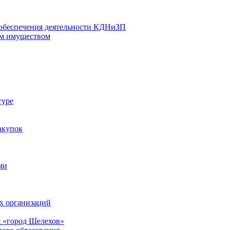
 обеспечения деятельности КДНиЗП
м имуществом
туре
акупок
ми
х организаций
 «город Шелехов»