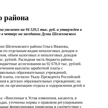
о района
увеличен на 94 529,5 тыс. руб. и утвержден в
 в четверг на заседании Думы Шелеховского
ии Шелеховского района Ольга Иванова,
а по отдельным видам неналоговых доходов и
лом, объем налоговых и неналоговых доходов
тыс. рублей. Расходная часть бюджета района
бюджетные ассигнования на 92 678,0 тыс. рублей.
печением выплаты заработной платы с
школьных образовательных учреждений,
й платы, согласно Указу Президента Российской
ания в детских образовательных учреждениях; на
в; на организацию отдыха и оздоровления детей и
: «Внесенные в Устав изменения, касаются, в
ждан, уточнены нормы о правовом регулировании
льные формулировки приведены в соответствие с