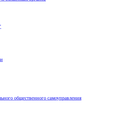
"
ии
льного общественного самоуправления