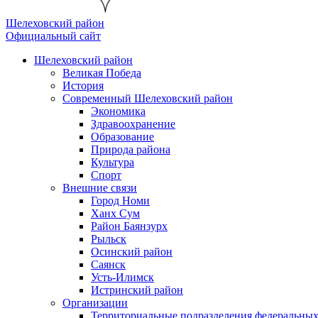
Шелеховский район
Официальный сайт
Шелеховский район
Великая Победа
История
Современный Шелеховский район
Экономика
Здравоохранение
Образование
Природа района
Культура
Спорт
Внешние связи
Город Номи
Ханх Сум
Район Баянзурх
Рыльск
Осинский район
Саянск
Усть-Илимск
Истринский район
Организации
Территориальные подразделения федеральных