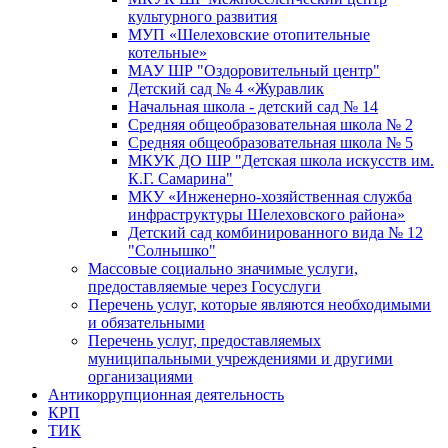
культурного развития
МУП «Шелеховские отопительные
котельные»
МАУ ШР "Оздоровительный центр"
Детский сад № 4 «Журавлик
Начальная школа - детский сад № 14
Средняя общеобразовательная школа № 2
Средняя общеобразовательная школа № 5
МКУК ДО ШР "Детская школа искусств им.
К.Г. Самарина"
МКУ «Инженерно-хозяйственная служба
инфраструктуры Шелеховского района»
Детский сад комбинированного вида № 12
"Солнышко"
Массовые социально значимые услуги,
предоставляемые через Госуслуги
Перечень услуг, которые являются необходимыми
и обязательными
Перечень услуг, предоставляемых
муниципальными учреждениями и другими
организациями
Антикоррупционная деятельность
КРП
ТИК