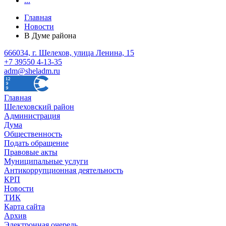
...
Главная
Новости
В Думе района
666034, г. Шелехов, улица Ленина, 15
+7 39550 4-13-35
adm@sheladm.ru
Главная
Шелеховский район
Администрация
Дума
Общественность
Подать обращение
Правовые акты
Муниципальные услуги
Антикоррупционная деятельность
КРП
Новости
ТИК
Карта сайта
Архив
Электронная очередь