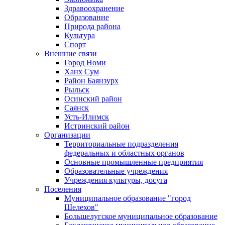
Здравоохранение
Образование
Природа района
Культура
Спорт
Внешние связи
Город Номи
Ханх Сум
Район Баянзурх
Рыльск
Осинский район
Саянск
Усть-Илимск
Истринский район
Организации
Территориальные подразделения
федеральных и областных органов
Основные промышленные предприятия
Образовательные учреждения
Учреждения культуры, досуга
Поселения
Муниципальное образование "город
Шелехов"
Большелугское муниципальное образование