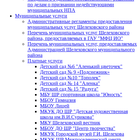
по делам о признании недействующими
муниципальных НПА
Муниципальные услуги
Административные регламенты предоставления
муниципальных услуг Шелеховского района
Перечень муниципальных услуг Шелеховского
района, предоставляемых в ГАУ "МФЦ ИО"
Перечень муниципальных услуг, предоставляемых
Администрацией Шелеховского муниципального
района
Платные услуги
Детский сад №6 "Аленький цветочек"
Детский сад № 9 «Подснежник»
Детский сад №10 "Тополек"
Детский сад № 14 "Аленка"
Детский сад № 15 "Радуга"
МБУ ШР спортивная школа "Юность"
МБОУ Гимназия
МБОУ Лицей
МКУК ДО ШР "Детская художественная
школа им.В.И.Сурикова"
МКУ Шелеховский вестник
МБОУ ДО ШР "Центр творчества"
МКУК Городской музей Г.И. Шелехова
МКУК ШР Межпоселенческий центр