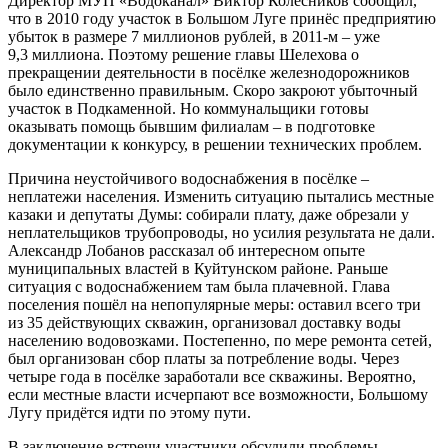
Директор МУП «Водоканал» Виктор Колесников сообщил,
что в 2010 году участок в Большом Луге принёс предприятию
убыток в размере 7 миллионов рублей, в 2011-м – уже
9,3 миллиона. Поэтому решение главы Шелехова о
прекращении деятельности в посёлке железнодорожников
было единственно правильным. Скоро закроют убыточный
участок в Подкаменной. Но коммунальщики готовы
оказывать помощь бывшим филиалам – в подготовке
документации к конкурсу, в решении технических проблем.
Причина неустойчивого водоснабжения в посёлке –
неплатежи населения. Изменить ситуацию пытались местные
казаки и депутаты Думы: собирали плату, даже обрезали у
неплательщиков трубопроводы, но усилия результата не дали.
Александр Лобанов рассказал об интересном опыте
муниципальных властей в Куйтунском районе. Раньше
ситуация с водоснабжением там была плачевной. Глава
поселения пошёл на непопулярные меры: оставил всего три
из 35 действующих скважин, организовал доставку воды
населению водовозками. Постепенно, по мере ремонта сетей,
был организован сбор платы за потребление воды. Через
четыре года в посёлке заработали все скважины. Вероятно,
если местные власти исчерпают все возможности, Большому
Лугу придётся идти по этому пути.
В заключение встречи участники обсудили проблемы