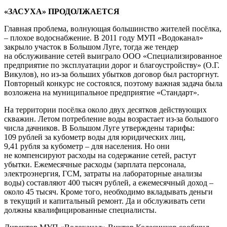
«ЗАСУХА» ПРОДОЛЖАЕТСЯ
Главная проблема, волнующая большинство жителей посёлка,
– плохое водоснабжение. В 2011 году МУП «Водоканал»
закрыло участок в Большом Луге, тогда же тендер
на обслуживание сетей выиграло ООО «Специализированное
предприятие по эксплуатации дорог и благоустройству» (О.Г.
Викулов), но из-за больших убытков договор был расторгнут.
Повторный конкурс не состоялся, поэтому важная задача была
возложена на муниципальное предприятие «Стандарт».
На территории посёлка около двух десятков действующих
скважин. Летом потребление воды возрастает из-за большого
числа дачников. В Большом Луге утверждены тарифы:
109 рублей за кубометр воды для юридических лиц,
9,41 рубля за кубометр – для населения. Но они
не компенсируют расходы на содержание сетей, растут
убытки. Ежемесячные расходы (зарплата персонала,
электроэнергия, ГСМ, затраты на лабораторные анализы
воды) составляют 400 тысяч рублей, а ежемесячный доход –
около 45 тысяч. Кроме того, необходимо вкладывать деньги
в текущий и капитальный ремонт. Да и обслуживать сети
должны квалифицированные специалисты.