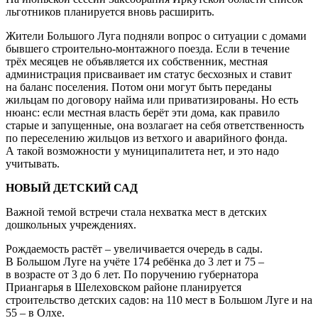
льготников планируется вновь расширить.
Жители Большого Луга подняли вопрос о ситуации с домами
бывшего строительно-монтажного поезда. Если в течение
трёх месяцев не объявляется их собственник, местная
администрация присваивает им статус бесхозных и ставит
на баланс поселения. Потом они могут быть переданы
жильцам по договору найма или приватизированы. Но есть
нюанс: если местная власть берёт эти дома, как правило
старые и запущенные, она возлагает на себя ответственность
по переселению жильцов из ветхого и аварийного фонда.
А такой возможности у муниципалитета нет, и это надо
учитывать.
НОВЫЙ ДЕТСКИЙ САД
Важной темой встречи стала нехватка мест в детских
дошкольных учреждениях.
Рождаемость растёт – увеличивается очередь в сады.
В Большом Луге на учёте 174 ребёнка до 3 лет и 75 –
в возрасте от 3 до 6 лет. По поручению губернатора
Приангарья в Шелеховском районе планируется
строительство детских садов: на 110 мест в Большом Луге и на
55 – в Олхе.