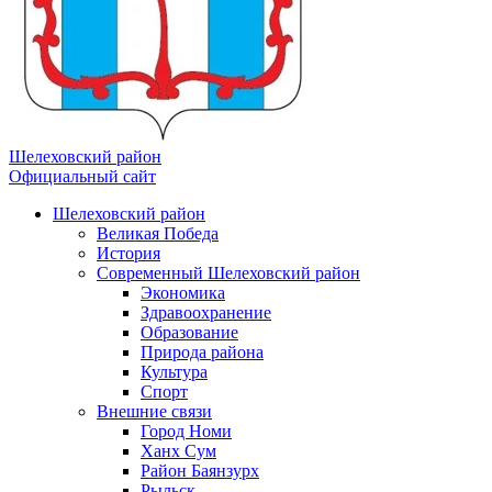
Шелеховский район
Официальный сайт
Шелеховский район
Великая Победа
История
Современный Шелеховский район
Экономика
Здравоохранение
Образование
Природа района
Культура
Спорт
Внешние связи
Город Номи
Ханх Сум
Район Баянзурх
Рыльск