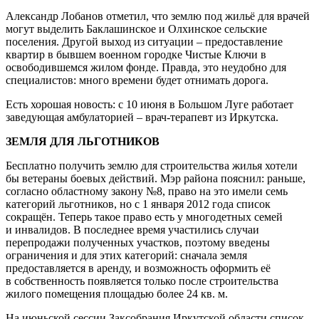
Александр Лобанов отметил, что землю под жильё для врачей
могут выделить Баклашинское и Олхинское сельские
поселения. Другой выход из ситуации – предоставление
квартир в бывшем военном городке Чистые Ключи в
освободившемся жилом фонде. Правда, это неудобно для
специалистов: много времени будет отнимать дорога.
Есть хорошая новость: с 10 июня в Большом Луге работает
заведующая амбулаторией – врач-терапевт из Иркутска.
ЗЕМЛЯ ДЛЯ ЛЬГОТНИКОВ
Бесплатно получить землю для строительства жилья хотели
бы ветераны боевых действий. Мэр района пояснил: раньше,
согласно областному закону №8, право на это имели семь
категорий льготников, но с 1 января 2012 года список
сокращён. Теперь такое право есть у многодетных семей
и инвалидов. В последнее время участились случаи
перепродажи полученных участков, поэтому введены
ограничения и для этих категорий: сначала земля
предоставляется в аренду, и возможность оформить её
в собственность появляется только после строительства
жилого помещения площадью более 24 кв. м.
На июньской сессии Заксобрания Иркутской области список