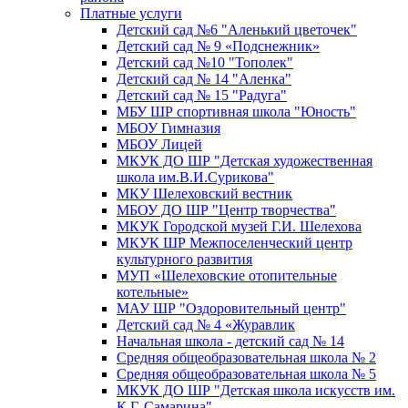
Платные услуги
Детский сад №6 "Аленький цветочек"
Детский сад № 9 «Подснежник»
Детский сад №10 "Тополек"
Детский сад № 14 "Аленка"
Детский сад № 15 "Радуга"
МБУ ШР спортивная школа "Юность"
МБОУ Гимназия
МБОУ Лицей
МКУК ДО ШР "Детская художественная
школа им.В.И.Сурикова"
МКУ Шелеховский вестник
МБОУ ДО ШР "Центр творчества"
МКУК Городской музей Г.И. Шелехова
МКУК ШР Межпоселенческий центр
культурного развития
МУП «Шелеховские отопительные
котельные»
МАУ ШР "Оздоровительный центр"
Детский сад № 4 «Журавлик
Начальная школа - детский сад № 14
Средняя общеобразовательная школа № 2
Средняя общеобразовательная школа № 5
МКУК ДО ШР "Детская школа искусств им.
К.Г. Самарина"