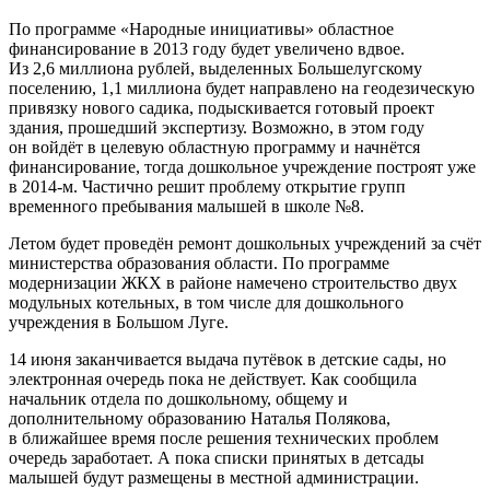
По программе «Народные инициативы» областное
финансирование в 2013 году будет увеличено вдвое.
Из 2,6 миллиона рублей, выделенных Большелугскому
поселению, 1,1 миллиона будет направлено на геодезическую
привязку нового садика, подыскивается готовый проект
здания, прошедший экспертизу. Возможно, в этом году
он войдёт в целевую областную программу и начнётся
финансирование, тогда дошкольное учреждение построят уже
в 2014-м. Частично решит проблему открытие групп
временного пребывания малышей в школе №8.
Летом будет проведён ремонт дошкольных учреждений за счёт
министерства образования области. По программе
модернизации ЖКХ в районе намечено строительство двух
модульных котельных, в том числе для дошкольного
учреждения в Большом Луге.
14 июня заканчивается выдача путёвок в детские сады, но
электронная очередь пока не действует. Как сообщила
начальник отдела по дошкольному, общему и
дополнительному образованию Наталья Полякова,
в ближайшее время после решения технических проблем
очередь заработает. А пока списки принятых в детсады
малышей будут размещены в местной администрации.