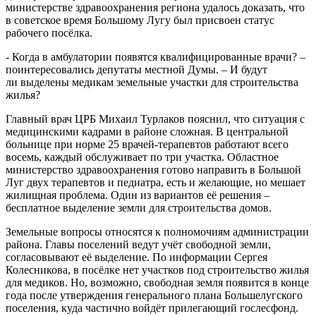
министерстве здравоохранения региона удалось доказать, что
в советское время Большому Лугу был присвоен статус
рабочего посёлка.
- Когда в амбулатории появятся квалифицированные врачи? –
поинтересовались депутаты местной Думы. – И будут
ли выделены медикам земельные участки для строительства
жилья?
Главный врач ЦРБ Михаил Турлаков пояснил, что ситуация с
медицинскими кадрами в районе сложная. В центральной
больнице при норме 25 врачей-терапевтов работают всего
восемь, каждый обслуживает по три участка. Областное
министерство здравоохранения готово направить в Большой
Луг двух терапевтов и педиатра, есть и желающие, но мешает
жилищная проблема. Один из вариантов её решения –
бесплатное выделение земли для строительства домов.
Земельные вопросы относятся к полномочиям администрации
района. Главы поселений ведут учёт свободной земли,
согласовывают её выделение. По информации Сергея
Колесникова, в посёлке нет участков под строительство жилья
для медиков. Но, возможно, свободная земля появится в конце
года после утверждения генерального плана Большелугского
поселения, куда частично войдёт прилегающий гослесфонд.