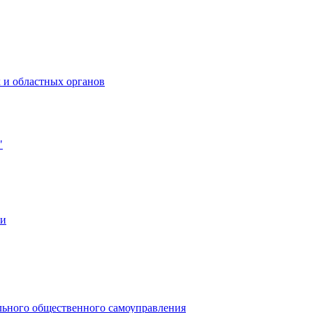
 и областных органов
"
ии
льного общественного самоуправления