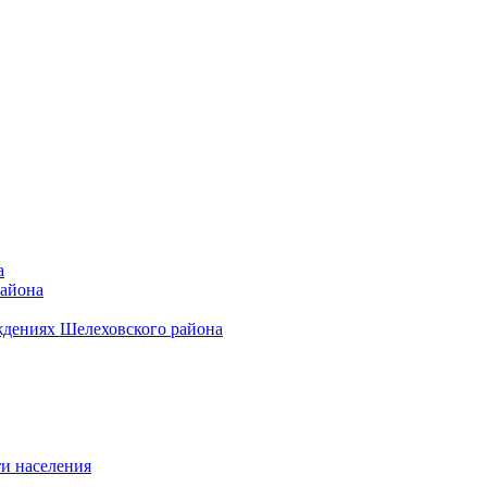
а
района
ждениях Шелеховского района
и населения