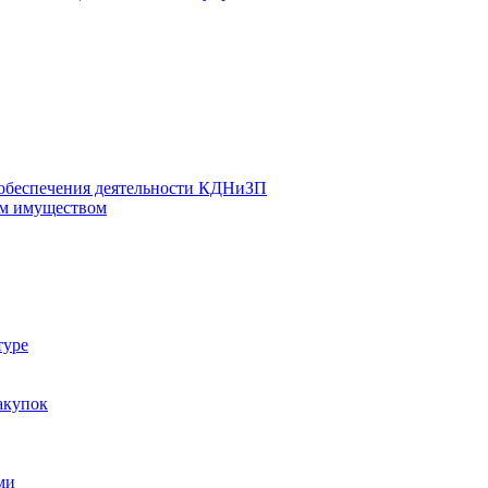
 обеспечения деятельности КДНиЗП
м имуществом
туре
акупок
ми