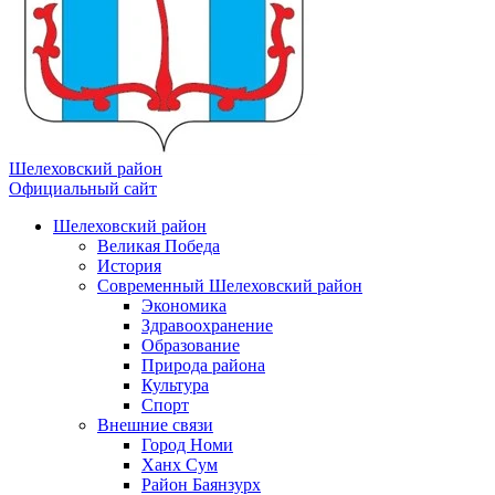
Шелеховский район
Официальный сайт
Шелеховский район
Великая Победа
История
Современный Шелеховский район
Экономика
Здравоохранение
Образование
Природа района
Культура
Спорт
Внешние связи
Город Номи
Ханх Сум
Район Баянзурх