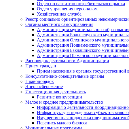
Отдел по развитию потребительского рынка
Отдел управления персоналом
Хозяйственная служба
Реестр социально ориентированных некоммерчески
Органы местного самоуправления
Администрация муниципального образования
Администрация Большелугского муниципальн
Администрация Олхинского муниципального 
Администрация Подкаменского муниципально
Администрация Баклашинского муниципально
Администрация Шаманского муниципального
Распорядок деятельности Администрации
Прием граждан
Прием населения в органах государственной 
Консультативно-совещательные органы
Правопорядок
Энергосбережение
Инвестиционная деятельность
Развитие конкуренции
Малое и среднее предпринимательство
Информация о деятельности Координационног
Инфраструктура поддержки субъектов малого
Имущественная поддержка предпринимателей
Перепись малого бизнеса
Муниципальные программы