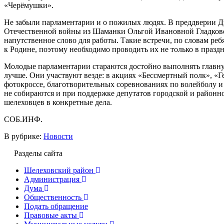
«Черёмушки».
Не забыли парламентарии и о пожилых людях. В преддверии Д
Отечественной войны из Шаманки Ольгой Ивановной Гладковой
напутственное слово для работы. Такие встречи, по словам ре
к Родине, поэтому необходимо проводить их не только в празд
Молодые парламентарии стараются достойно выполнять главну
лучше. Они участвуют везде: в акциях «Бессмертный полк», «Г
фотокроссе, благотворительных соревнованиях по волейболу и 
не собираются и при поддержке депутатов городской и район
шелеховцев в конкретные дела.
СОБ.ИНФ.
В рубрике:
Новости
Разделы сайта
Шелеховский район
Администрация
Дума
Общественность
Подать обращение
Правовые акты