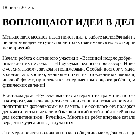
18 июня 2013 г.
ВОПЛОЩАЮТ ИДЕИ В ДЕЛ
Меньше двух месяцев назад приступил к работе молодёжный па
период молодые энтузиасты не только занимались нормотворче
мероприятий.
Начали ребята с активного участия в «Весенней неделе добра».
никто до них не делал, – «Шоу сумасшедшего профессора Нико
с «сухим льдом», звуком и полимерами. Особый восторг у ма
колбами, жидкостью, меняющей цвет, изготовление мыльных пу
игровой форме, привлекая к экспериментам каждого ребёнка,
физических явлений.
В детском доме «Ручеёк» вместе с актёрами театра миниатюр 
в котором участвовали дети с ограниченными возможностями. 
подготовила фотоальбомы на память. Не обошлось без подарк
день активисты выехали в баклашинский клуб любителей лоша
для воспитанников «Ручейка». Многие из ребят впервые каталис
вера, что чудеса иногда случаются.
Эти мероприятия положили начало общению молодёжного парл