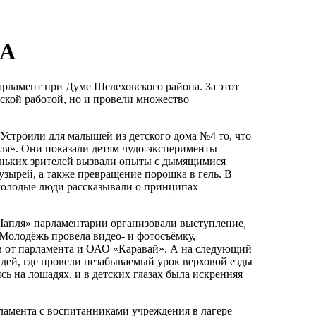
А
рламент при Думе Шелеховского района. За этот
ской работой, но и провели множество
 Устроили для малышей из детского дома №4 то, что
ля». Они показали детям чудо-эксперименты
леньких зрителей вызвали опыты с дымящимися
зырей, а также превращение порошка в гель. В
 молодые люди рассказывали о принципах
«Чапля» парламентарии организовали выступление,
Молодёжь провела видео- и фотосъёмку,
ов от парламента и ОАО «Каравай». А на следующий
дей, где провели незабываемый урок верховой езды
ь на лошадях, и в детских глазах была искренняя
амента с воспитанниками учреждения в лагере