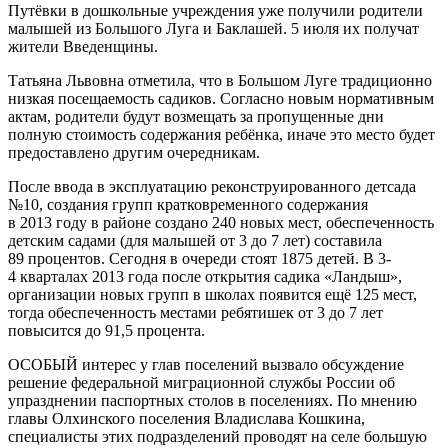
Путёвки в дошкольные учреждения уже получили родители
малышей из Большого Луга и Баклашей. 5 июля их получат
жители Введенщины.
Татьяна Львовна отметила, что в Большом Луге традиционно
низкая посещаемость садиков. Согласно новым нормативным
актам, родители будут возмещать за пропущенные дни
полную стоимость содержания ребёнка, иначе это место будет
предоставлено другим очередникам.
После ввода в эксплуатацию реконструированного детсада
№10, создания групп кратковременного содержания
в 2013 году в районе создано 240 новых мест, обеспеченность
детским садами (для малышей от 3 до 7 лет) составила
89 процентов. Сегодня в очереди стоят 1875 детей. В 3-
4 кварталах 2013 года после открытия садика «Ландыш»,
организации новых групп в школах появится ещё 125 мест,
тогда обеспеченность местами ребятишек от 3 до 7 лет
повысится до 91,5 процента.
ОСОБЫЙ интерес у глав поселений вызвало обсуждение
решение федеральной миграционной службы России об
упразднении паспортных столов в поселениях. По мнению
главы Олхинского поселения Владислава Кошкина,
специалисты этих подразделений проводят на селе большую