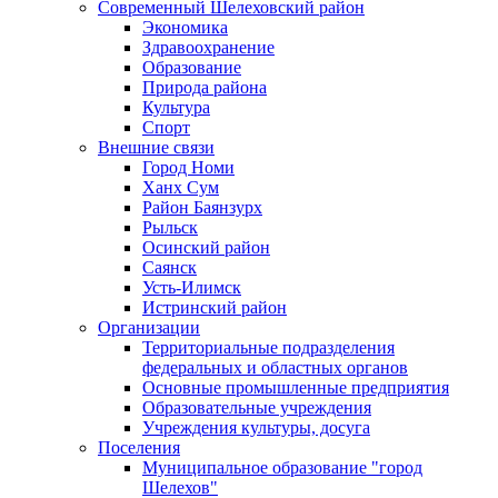
Современный Шелеховский район
Экономика
Здравоохранение
Образование
Природа района
Культура
Спорт
Внешние связи
Город Номи
Ханх Сум
Район Баянзурх
Рыльск
Осинский район
Саянск
Усть-Илимск
Истринский район
Организации
Территориальные подразделения
федеральных и областных органов
Основные промышленные предприятия
Образовательные учреждения
Учреждения культуры, досуга
Поселения
Муниципальное образование "город
Шелехов"