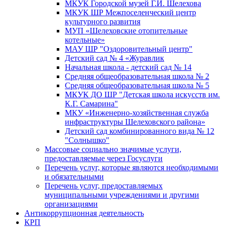
МКУК Городской музей Г.И. Шелехова
МКУК ШР Межпоселенческий центр
культурного развития
МУП «Шелеховские отопительные
котельные»
МАУ ШР "Оздоровительный центр"
Детский сад № 4 «Журавлик
Начальная школа - детский сад № 14
Средняя общеобразовательная школа № 2
Средняя общеобразовательная школа № 5
МКУК ДО ШР "Детская школа искусств им.
К.Г. Самарина"
МКУ «Инженерно-хозяйственная служба
инфраструктуры Шелеховского района»
Детский сад комбинированного вида № 12
"Солнышко"
Массовые социально значимые услуги,
предоставляемые через Госуслуги
Перечень услуг, которые являются необходимыми
и обязательными
Перечень услуг, предоставляемых
муниципальными учреждениями и другими
организациями
Антикоррупционная деятельность
КРП