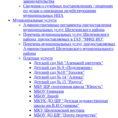
законодательства
Сведения о судебных постановлениях / решениях
по делам о признании недействующими
муниципальных НПА
Муниципальные услуги
Административные регламенты предоставления
муниципальных услуг Шелеховского района
Перечень муниципальных услуг Шелеховского
района, предоставляемых в ГАУ "МФЦ ИО"
Перечень муниципальных услуг, предоставляемых
Администрацией Шелеховского муниципального
района
Платные услуги
Детский сад №6 "Аленький цветочек"
Детский сад № 9 «Подснежник»
Детский сад №10 "Тополек"
Детский сад № 14 "Аленка"
Детский сад № 15 "Радуга"
МБУ ШР спортивная школа "Юность"
МБОУ Гимназия
МБОУ Лицей
МКУК ДО ШР "Детская художественная
школа им.В.И.Сурикова"
МКУ Шелеховский вестник
МБОУ ДО ШР "Центр творчества"