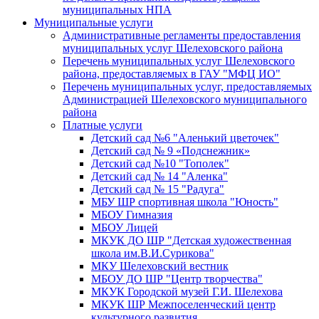
муниципальных НПА
Муниципальные услуги
Административные регламенты предоставления
муниципальных услуг Шелеховского района
Перечень муниципальных услуг Шелеховского
района, предоставляемых в ГАУ "МФЦ ИО"
Перечень муниципальных услуг, предоставляемых
Администрацией Шелеховского муниципального
района
Платные услуги
Детский сад №6 "Аленький цветочек"
Детский сад № 9 «Подснежник»
Детский сад №10 "Тополек"
Детский сад № 14 "Аленка"
Детский сад № 15 "Радуга"
МБУ ШР спортивная школа "Юность"
МБОУ Гимназия
МБОУ Лицей
МКУК ДО ШР "Детская художественная
школа им.В.И.Сурикова"
МКУ Шелеховский вестник
МБОУ ДО ШР "Центр творчества"
МКУК Городской музей Г.И. Шелехова
МКУК ШР Межпоселенческий центр
культурного развития