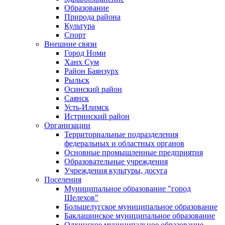
Образование
Природа района
Культура
Спорт
Внешние связи
Город Номи
Ханх Сум
Район Баянзурх
Рыльск
Осинский район
Саянск
Усть-Илимск
Истринский район
Организации
Территориальные подразделения
федеральных и областных органов
Основные промышленные предприятия
Образовательные учреждения
Учреждения культуры, досуга
Поселения
Муниципальное образование "город
Шелехов"
Большелугское муниципальное образование
Баклашинское муниципальное образование
Олхинское муниципальное образование