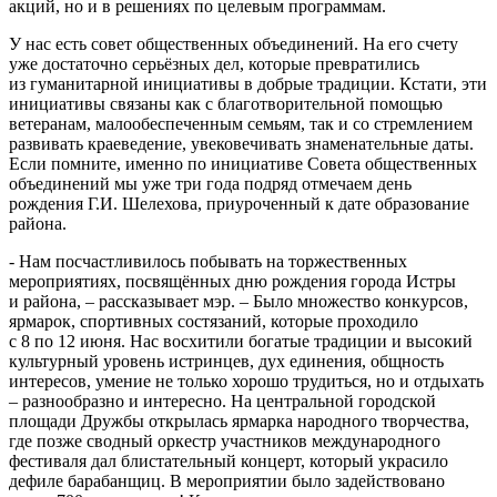
акций, но и в решениях по целевым программам.
У нас есть совет общественных объединений. На его счету
уже достаточно серьёзных дел, которые превратились
из гуманитарной инициативы в добрые традиции. Кстати, эти
инициативы связаны как с благотворительной помощью
ветеранам, малообеспеченным семьям, так и со стремлением
развивать краеведение, увековечивать знаменательные даты.
Если помните, именно по инициативе Совета общественных
объединений мы уже три года подряд отмечаем день
рождения Г.И. Шелехова, приуроченный к дате образование
района.
- Нам посчастливилось побывать на торжественных
мероприятиях, посвящённых дню рождения города Истры
и района, – рассказывает мэр. – Было множество конкурсов,
ярмарок, спортивных состязаний, которые проходило
с 8 по 12 июня. Нас восхитили богатые традиции и высокий
культурный уровень истринцев, дух единения, общность
интересов, умение не только хорошо трудиться, но и отдыхать
– разнообразно и интересно. На центральной городской
площади Дружбы открылась ярмарка народного творчества,
где позже сводный оркестр участников международного
фестиваля дал блистательный концерт, который украсило
дефиле барабанщиц. В мероприятии было задействовано