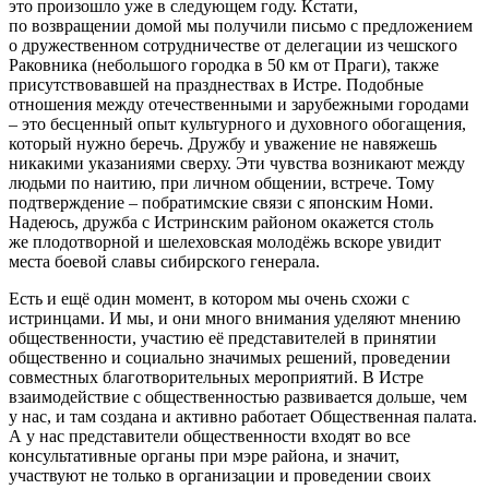
это произошло уже в следующем году. Кстати,
по возвращении домой мы получили письмо с предложением
о дружественном сотрудничестве от делегации из чешского
Раковника (небольшого городка в 50 км от Праги), также
присутствовавшей на празднествах в Истре. Подобные
отношения между отечественными и зарубежными городами
– это бесценный опыт культурного и духовного обогащения,
который нужно беречь. Дружбу и уважение не навяжешь
никакими указаниями сверху. Эти чувства возникают между
людьми по наитию, при личном общении, встрече. Тому
подтверждение – побратимские связи с японским Номи.
Надеюсь, дружба с Истринским районом окажется столь
же плодотворной и шелеховская молодёжь вскоре увидит
места боевой славы сибирского генерала.
Есть и ещё один момент, в котором мы очень схожи с
истринцами. И мы, и они много внимания уделяют мнению
общественности, участию её представителей в принятии
общественно и социально значимых решений, проведении
совместных благотворительных мероприятий. В Истре
взаимодействие с общественностью развивается дольше, чем
у нас, и там создана и активно работает Общественная палата.
А у нас представители общественности входят во все
консультативные органы при мэре района, и значит,
участвуют не только в организации и проведении своих