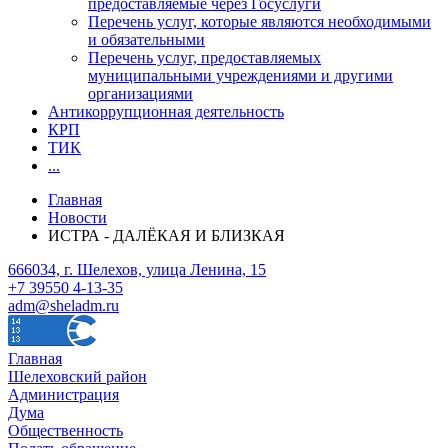
предоставляемые через Госуслуги
Перечень услуг, которые являются необходимыми
и обязательными
Перечень услуг, предоставляемых
муниципальными учреждениями и другими
организациями
Антикоррупционная деятельность
КРП
ТИК
...
Главная
Новости
ИСТРА - ДАЛЁКАЯ И БЛИЗКАЯ
666034, г. Шелехов, улица Ленина, 15
+7 39550 4-13-35
adm@sheladm.ru
Главная
Шелеховский район
Администрация
Дума
Общественность