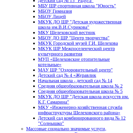
Детский сад № 15 "Радуга"
МБУ ШР спортивная школа "Юность"
МБОУ Гимназия
МБОУ Лицей
МКУК ДО ШР "Детская художественная
школа им.В.И.Сурикова"
МКУ Шелеховский вестник
МБОУ ДО ШР "Центр творчества"
МКУК Городской музей Г.И. Шелехова
МКУК ШР Межпоселенческий центр
культурного развития
МУП «Шелеховские отопительные
котельные»
МАУ ШР "Оздоровительный центр"
Детский сад № 4 «Журавлик
Начальная школа - детский сад № 14
Средняя общеобразовательная школа № 2
Средняя общеобразовательная школа № 5
МКУК ДО ШР "Детская школа искусств им.
К.Г. Самарина"
МКУ «Инженерно-хозяйственная служба
инфраструктуры Шелеховского района»
Детский сад комбинированного вида № 12
"Солнышко"
Массовые социально значимые услуги,