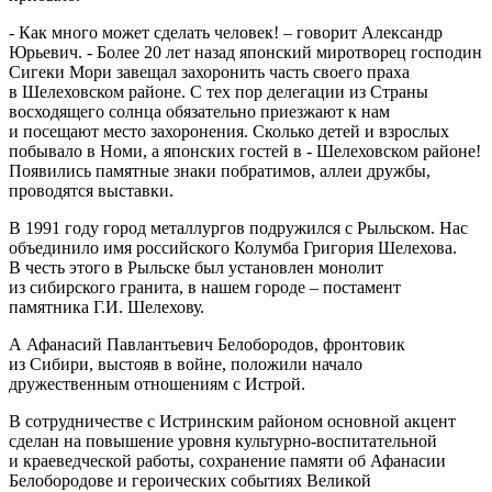
- Как много может сделать человек! – говорит Александр
Юрьевич. - Более 20 лет назад японский миротворец господин
Сигеки Мори завещал захоронить часть своего праха
в Шелеховском районе. С тех пор делегации из Страны
восходящего солнца обязательно приезжают к нам
и посещают место захоронения. Сколько детей и взрослых
побывало в Номи, а японских гостей в - Шелеховском районе!
Появились памятные знаки побратимов, аллеи дружбы,
проводятся выставки.
В 1991 году город металлургов подружился с Рыльском. Нас
объединило имя российского Колумба Григория Шелехова.
В честь этого в Рыльске был установлен монолит
из сибирского гранита, в нашем городе – постамент
памятника Г.И. Шелехову.
А Афанасий Павлантьевич Белобородов, фронтовик
из Сибири, выстояв в войне, положили начало
дружественным отношениям с Истрой.
В сотрудничестве с Истринским районом основной акцент
сделан на повышение уровня культурно-воспитательной
и краеведческой работы, сохранение памяти об Афанасии
Белобородове и героических событиях Великой