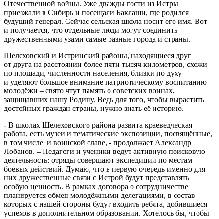
Отечественной войны. Уже дважды гости из Истры
приезжали в Сибирь и посещали Баклаши, где родился
будущий генерал. Сейчас сельская школа носит его имя. Вот
и получается, что отдельные люди могут соединить
дружественными узами самые разные города и страны.
Шелеховский и Истринский районы, находящиеся друг
от друга на расстоянии более пяти тысяч километров, схожи
по площади, численности населения, близки по духу
и уделяют большое внимание патриотическому воспитанию
молодёжи – свято чтут память о советских воинах,
защищавших нашу Родину. Ведь для того, чтобы вырастить
достойных граждан страны, нужно знать её историю.
- В школах Шелеховского района развита краеведческая
работа, есть музеи и тематические экспозиции, посвящённые,
в том числе, и воинской славе, - продолжает Александр
Лобанов. – Педагоги и ученики ведут активную поисковую
деятельность: отряды совершают экспедиции по местам
боевых действий. Думаю, что в первую очередь именно для
них дружественные связи с Истрой будут представлять
особую ценность. В рамках договора о сотрудничестве
планируется обмен молодёжными делегациями, в состав
которых с нашей стороны будут входить ребята, добившиеся
успехов в дополнительном образовании. Хотелось бы, чтобы