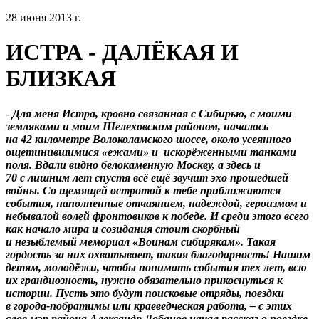
28 июня 2013 г.
ИСТРА - ДАЛЁКАЯ И
БЛИЗКАЯ
-
Для меня Истра, кровно связанная с Сибирью, с моими
земляками и моим Шелеховским районом, началась
на 42 километре Волоколамского шоссе, около усеянного
ощетинившимися «ежами» и искорёженными танками
поля. Вдали видно белокаменную Москву, а здесь и
70 с лишним лет спустя всё ещё звучит эхо прошедшей
войны. Со щемящей остротой к тебе приближаются
события, наполненные отчаянием, надеждой, героизмом и
небывалой волей фронтовиков к победе. И среди этого всего
как начало мира и созидания стоит скорбный
и незыблемый мемориал «Воинам сибирякам». Такая
гордость за них охватывает, такая благодарность! Нашим
детям, молодёжи, чтобы понимать события тех лет, всю
их грандиозность, нужно обязательно прикоснуться к
истории. Пусть это будут поисковые отряды, поездки
в города-побратимы или краеведческая работа, – с этих
слов мэр района Александр Лобанов начал рассказ о поездке