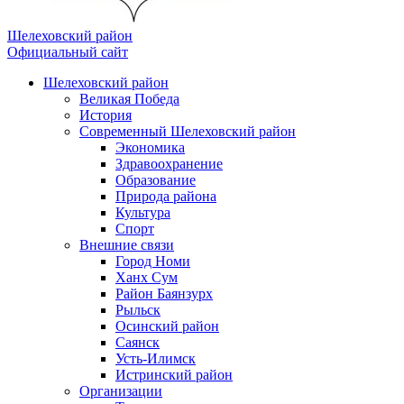
Шелеховский район
Официальный сайт
Шелеховский район
Великая Победа
История
Современный Шелеховский район
Экономика
Здравоохранение
Образование
Природа района
Культура
Спорт
Внешние связи
Город Номи
Ханх Сум
Район Баянзурх
Рыльск
Осинский район
Саянск
Усть-Илимск
Истринский район
Организации