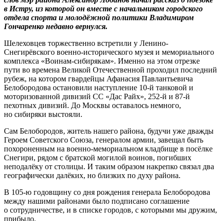
в Истру, из которой он вместе с начальником городского
отдела спорта и молодёжной политики Владимиром
Гончаренко недавно вернулся.
Шелеховцев торжественно встретили у Ленино-
Снегирёвского военно-исторического музея и мемориального
комплекса «Воинам-сибирякам». Именно на этом отрезке
пути во времена Великой Отечественной проходил последний
рубеж, на котором гвардейцы Афанасия Павлантьевича
Белобородова остановили наступление 10-й танковой и
моторизованной дивизий СС «Дас Райх», 252-й и 87-й
пехотных дивизий. До Москвы оставалось немного,
но сибиряки выстояли.
Сам Белобородов, житель нашего района, будучи уже дважды
Героем Советского Союза, генералом армии, завещал быть
похороненным на военно-мемориальном кладбище в посёлке
Снегири, рядом с братской могилой воинов, погибших
неподалёку от столицы. И таким образом накрепко связал два
географически далёких, но близких по духу района.
В 105-ю годовщину со дня рождения генерала Белобородова
между нашими районами было подписано соглашение
о сотрудничестве, и в списке городов, с которыми мы дружим,
прибыло.