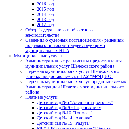
2016 год
2015 год
2014 год
2013 год
2012 год
Обзор федерального и областного
законодательства
Сведения о судебных постановлениях / решениях
по делам о признании недействующими
муниципальных НПА
Муниципальные услуги
Административные регламенты предоставления
муниципальных услуг Шелеховского района
Перечень муниципальных услуг Шелеховского
района, предоставляемых в ГАУ "МФЦ ИО"
Перечень муниципальных услуг, предоставляемых
Администрацией Шелеховского муниципального
района
Платные услуги
Детский сад №6 "Аленький цветочек"
Детский сад № 9 «Подснежник»
Детский сад №10 "Тополек"
Детский сад № 14 "Аленка"
Детский сад № 15 "Радуга"
МБУ ШР спортивная школа "Юность"