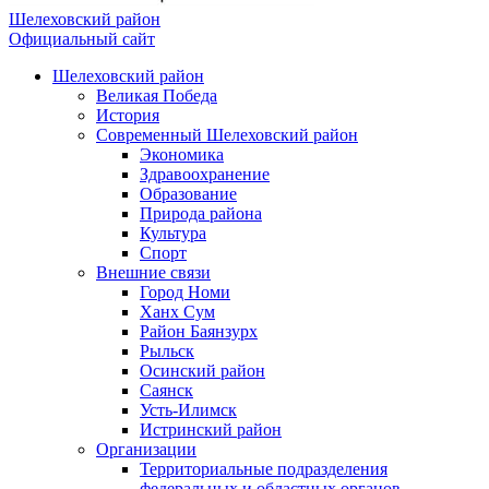
Шелеховский район
Официальный сайт
Шелеховский район
Великая Победа
История
Современный Шелеховский район
Экономика
Здравоохранение
Образование
Природа района
Культура
Спорт
Внешние связи
Город Номи
Ханх Сум
Район Баянзурх
Рыльск
Осинский район
Саянск
Усть-Илимск
Истринский район
Организации
Территориальные подразделения
федеральных и областных органов