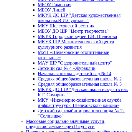
МБОУ Гимназия
МБОУ Лицей
МКУК ДО ШР "Детская художественная
школа им.В.И.Сурикова"
МКУ Шелеховский вестник
МБОУ ДО ШР "Центр творчества"
МКУК Городской музей Г.И. Шелехова
МКУК ШР Межпоселенческий центр
культурного развития
МУП «Шелеховские отопительные
котельные»
МАУ ШР "Оздоровительный центр"
Детский сад № 4 «Журавлик
Начальная школа - детский сад № 14
Средняя общеобразовательная школа № 2
Средняя общеобразовательная школа № 5
МКУК ДО ШР "Детская школа искусств им.
К.Г. Самарина"
МКУ «Инженерно-хозяйственная служба
инфраструктуры Шелеховского района»
Детский сад комбинированного вида № 12
"Солнышко"
Массовые социально значимые услуги,
предоставляемые через Госуслуги
Перечень услуг, которые являются необходимыми