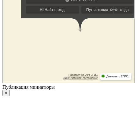
Публикация миниатюры
×