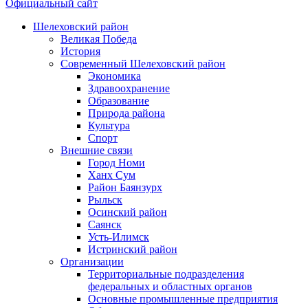
Официальный сайт
Шелеховский район
Великая Победа
История
Современный Шелеховский район
Экономика
Здравоохранение
Образование
Природа района
Культура
Спорт
Внешние связи
Город Номи
Ханх Сум
Район Баянзурх
Рыльск
Осинский район
Саянск
Усть-Илимск
Истринский район
Организации
Территориальные подразделения
федеральных и областных органов
Основные промышленные предприятия