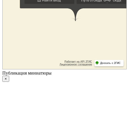
Публикация миниатюры
×