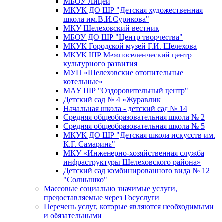
МБОУ Лицей
МКУК ДО ШР "Детская художественная
школа им.В.И.Сурикова"
МКУ Шелеховский вестник
МБОУ ДО ШР "Центр творчества"
МКУК Городской музей Г.И. Шелехова
МКУК ШР Межпоселенческий центр
культурного развития
МУП «Шелеховские отопительные
котельные»
МАУ ШР "Оздоровительный центр"
Детский сад № 4 «Журавлик
Начальная школа - детский сад № 14
Средняя общеобразовательная школа № 2
Средняя общеобразовательная школа № 5
МКУК ДО ШР "Детская школа искусств им.
К.Г. Самарина"
МКУ «Инженерно-хозяйственная служба
инфраструктуры Шелеховского района»
Детский сад комбинированного вида № 12
"Солнышко"
Массовые социально значимые услуги,
предоставляемые через Госуслуги
Перечень услуг, которые являются необходимыми
и обязательными