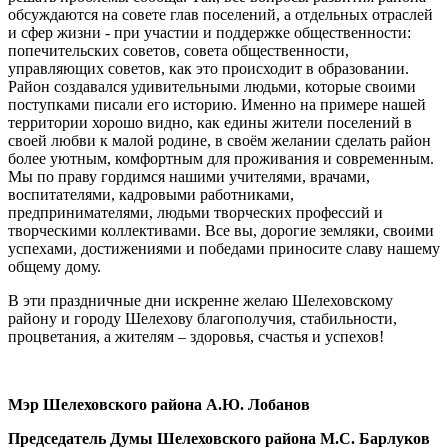
обсуждаются на совете глав поселений, а отдельных отраслей
и сфер жизни - при участии и поддержке общественности:
попечительских советов, совета общественности,
управляющих советов, как это происходит в образовании.
Район создавался удивительными людьми, которые своими
поступками писали его историю. Именно на примере нашей
территории хорошо видно, как едины жители поселений в
своей любви к малой родине, в своём желании сделать район
более уютным, комфортным для проживания и современным.
Мы по праву гордимся нашими учителями, врачами,
воспитателями, кадровыми работниками,
предпринимателями, людьми творческих профессий и
творческими коллективами. Все вы, дорогие земляки, своими
успехами, достижениями и победами приносите славу нашему
общему дому.
В эти праздничные дни искренне желаю Шелеховскому
району и городу Шелехову благополучия, стабильности,
процветания, а жителям – здоровья, счастья и успехов!
Мэр Шелеховского района А.Ю. Лобанов
Председатель Думы Шелеховского района М.С. Барлуков