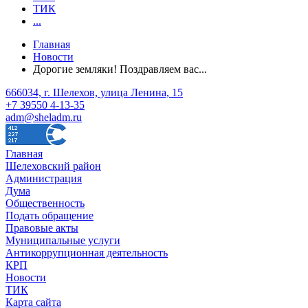
ТИК
...
Главная
Новости
Дорогие земляки! Поздравляем вас...
666034, г. Шелехов, улица Ленина, 15
+7 39550 4-13-35
adm@sheladm.ru
Главная
Шелеховский район
Администрация
Дума
Общественность
Подать обращение
Правовые акты
Муниципальные услуги
Антикоррупционная деятельность
КРП
Новости
ТИК
Карта сайта