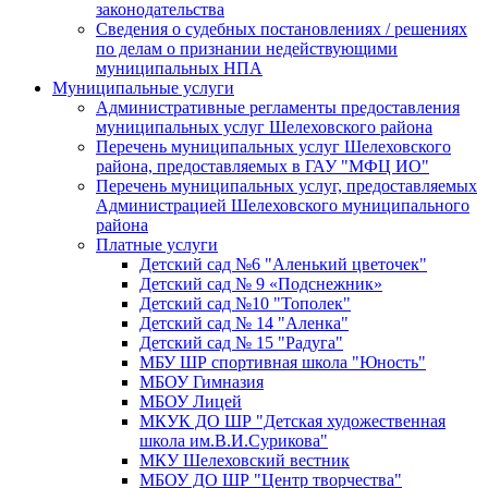
законодательства
Сведения о судебных постановлениях / решениях
по делам о признании недействующими
муниципальных НПА
Муниципальные услуги
Административные регламенты предоставления
муниципальных услуг Шелеховского района
Перечень муниципальных услуг Шелеховского
района, предоставляемых в ГАУ "МФЦ ИО"
Перечень муниципальных услуг, предоставляемых
Администрацией Шелеховского муниципального
района
Платные услуги
Детский сад №6 "Аленький цветочек"
Детский сад № 9 «Подснежник»
Детский сад №10 "Тополек"
Детский сад № 14 "Аленка"
Детский сад № 15 "Радуга"
МБУ ШР спортивная школа "Юность"
МБОУ Гимназия
МБОУ Лицей
МКУК ДО ШР "Детская художественная
школа им.В.И.Сурикова"
МКУ Шелеховский вестник
МБОУ ДО ШР "Центр творчества"