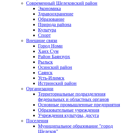
Современный Шелеховский район
Экономика
Здравоохранение
Образование
Природа района
Культура
Спорт
Внешние связи
Город Номи
Ханх Сум
Район Баянзурх
Рыльск
Осинский район
Саянск
Усть-Илимск
Истринский район
Организации
Территориальные подразделения
федеральных и областных органов
Основные промышленные предприятия
Образовательные учреждения
Учреждения культуры, досуга
Поселения
Муниципальное образование "город
Шелехов"