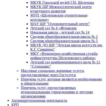
МКУК Городской музей Г.И. Шелехова
МКУК ШР Межпоселенческий центр
культурного развития
МУП «Шелеховские отопительные
котельные»
МАУ ШР "Оздоровительный центр"
Детский сад № 4 «Журавлик
Начальная школа - детский сад № 14
Средняя общеобразовательная школа № 2
Средняя общеобразовательная школа № 5
МКУК ДО ШР "Детская школа искусств им.
К.Г. Самарина"
МКУ «Инженерно-хозяйственная служба
инфраструктуры Шелеховского района»
Детский сад комбинированного вида № 12
"Солнышко"
Массовые социально значимые услуги,
предоставляемые через Госуслуги
Перечень услуг, которые являются необходимыми
и обязательными
Перечень услуг, предоставляемых
муниципальными учреждениями и другими
организациями
Антикоррупционная деятельность
КРП