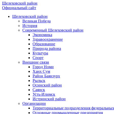
Шелеховский район
Официальный сайт
Шелеховский район
Великая Победа
История
Современный Шелеховский район
Экономика
Здравоохранение
Образование
Природа района
Культура
Спорт
Внешние связи
Город Номи
Ханх Сум
Район Баянзурх
Рыльск
Осинский район
Саянск
Усть-Илимск
Истринский район
Организации
Территориальные подразделения федеральных
Основные промышленные предприятия