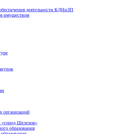
 обеспечения деятельности КДНиЗП
м имуществом
туре
акупок
ми
х организаций
 «город Шелехов»
ого образования
образования