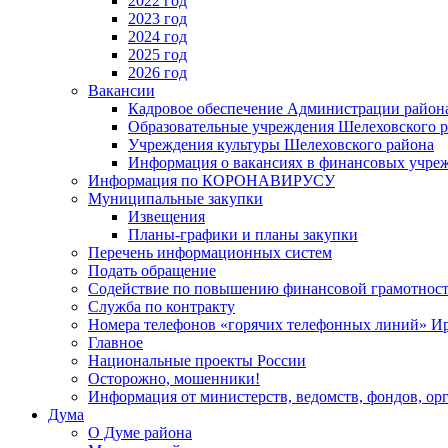
2022 год
2023 год
2024 год
2025 год
2026 год
Вакансии
Кадровое обеспечение Администрации район
Образовательные учреждения Шелеховского 
Учреждения культуры Шелеховского района
Информация о вакансиях в финансовых учре
Информация по КОРОНАВИРУСУ
Муниципальные закупки
Извещения
Планы-графики и планы закупки
Перечень информационных систем
Подать обращение
Содействие по повышению финансовой грамотност
Служба по контракту
Номера телефонов «горячих телефонных линий» Ир
Главное
Национальные проекты России
Осторожно, мошенники!
Информация от министерств, ведомств, фондов, ор
Дума
О Думе района