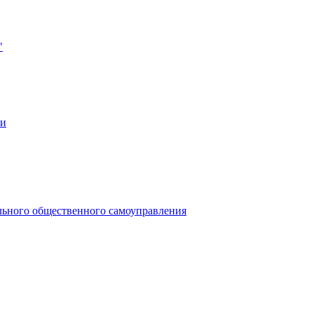
"
ии
льного общественного самоуправления