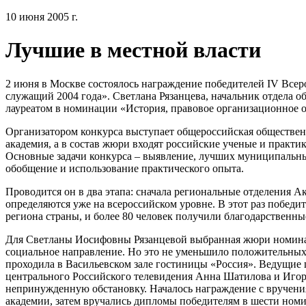
10 июня 2005 г.
Лучшие в местной власти
2 июня в Москве состоялось награждение победителей IV Вс
служащий 2004 года». Светлана Рязанцева, начальник отдела 
лауреатом в номинации «История, правовое организационное о
Организатором конкурса выступает общероссийская обществен
академия, а в состав жюри входят российские ученые и практи
Основные задачи конкурса – выявление, лучших муниципальн
обобщение и использование практического опыта.
Проводится он в два этапа: сначала региональные отделения Ак
определяются уже на всероссийском уровне. В этот раз победит
региона страны, и более 80 человек получили благодарственны
Для Светланы Иосифовны Рязанцевой выбранная жюри номинац
социальное направление. Но это не уменьшило положительных
проходила в Васильевском зале гостиницы «Россия». Ведущие 
центрального Российского телевидения Анна Шатилова и Игорь
непринужденную обстановку. Началось награждение с вручени
академии, затем вручались дипломы победителям в шести ном