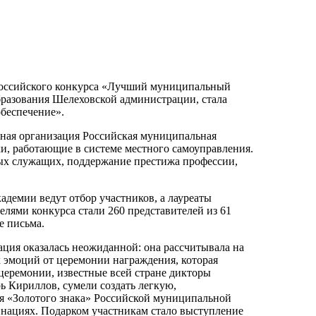
ероссийского конкурса «Лучший муниципальный
образования Шелеховской администрации, стала
беспечение».
ная организация Российская муниципальная
ки, работающие в системе местного самоуправления.
ых служащих, поддержание престижа профессии,
адемии ведут отбор участников, а лауреаты
елями конкурса стали 260 представителей из 61
е письма.
ия оказалась неожиданной: она рассчитывала на
 эмоций от церемонии награждения, которая
церемонии, известные всей стране дикторы
 Кириллов, сумели создать легкую,
я «Золотого знака» Российской муниципальной
инациях. Подарком участникам стало выступление