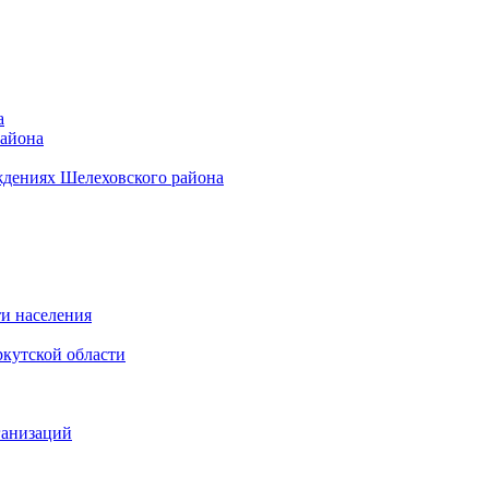
а
района
ждениях Шелеховского района
и населения
кутской области
ганизаций