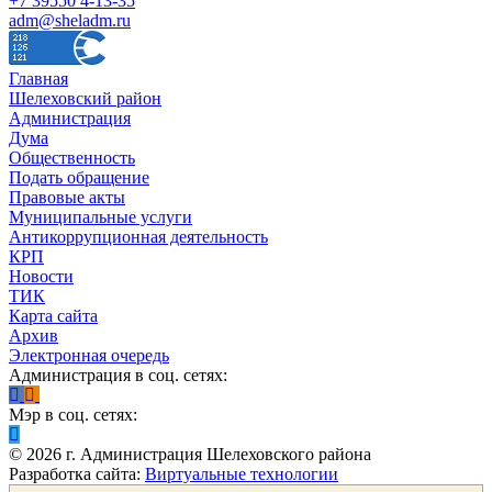
+7 39550 4-13-35
adm@sheladm.ru
Главная
Шелеховский район
Администрация
Дума
Общественность
Подать обращение
Правовые акты
Муниципальные услуги
Антикоррупционная деятельность
КРП
Новости
ТИК
Карта сайта
Архив
Электронная очередь
Администрация в соц. сетях:
Мэр в соц. сетях:
©
2026
г. Администрация Шелеховского района
Разработка сайта:
Виртуальные технологии