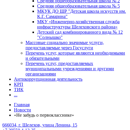
Средняя общеобразовательная школа № 2
Средняя общеобразовательная школа № 5
МКУК ДО ШР "Детская школа искусств им.
К.Г. Самарина"
МКУ «Инженерно-хозяйственная служба
инфраструктуры Шелеховского района»
Детский сад комбинированного вида № 12
"Солнышко"
Массовые социально значимые услуги,
предоставляемые через Госуслуги
Перечень услуг, которые являются необходимыми
и обязательными
Перечень услуг, предоставляемых
муниципальными учреждениями и другими
организациями
Антикоррупционная деятельность
КРП
ТИК
...
Главная
Новости
«Не забудь о первокласснике»
666034, г. Шелехов, улица Ленина, 15