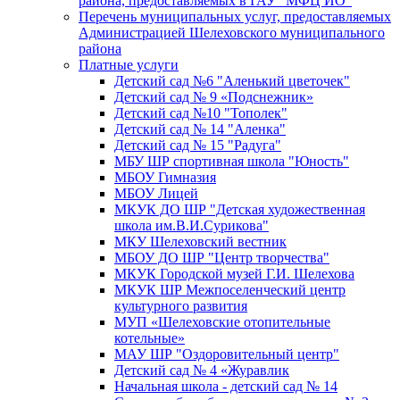
района, предоставляемых в ГАУ "МФЦ ИО"
Перечень муниципальных услуг, предоставляемых
Администрацией Шелеховского муниципального
района
Платные услуги
Детский сад №6 "Аленький цветочек"
Детский сад № 9 «Подснежник»
Детский сад №10 "Тополек"
Детский сад № 14 "Аленка"
Детский сад № 15 "Радуга"
МБУ ШР спортивная школа "Юность"
МБОУ Гимназия
МБОУ Лицей
МКУК ДО ШР "Детская художественная
школа им.В.И.Сурикова"
МКУ Шелеховский вестник
МБОУ ДО ШР "Центр творчества"
МКУК Городской музей Г.И. Шелехова
МКУК ШР Межпоселенческий центр
культурного развития
МУП «Шелеховские отопительные
котельные»
МАУ ШР "Оздоровительный центр"
Детский сад № 4 «Журавлик
Начальная школа - детский сад № 14