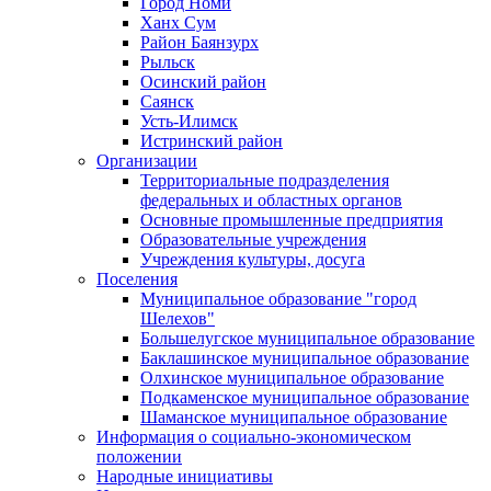
Город Номи
Ханх Сум
Район Баянзурх
Рыльск
Осинский район
Саянск
Усть-Илимск
Истринский район
Организации
Территориальные подразделения
федеральных и областных органов
Основные промышленные предприятия
Образовательные учреждения
Учреждения культуры, досуга
Поселения
Муниципальное образование "город
Шелехов"
Большелугское муниципальное образование
Баклашинское муниципальное образование
Олхинское муниципальное образование
Подкаменское муниципальное образование
Шаманское муниципальное образование
Информация о социально-экономическом
положении
Народные инициативы