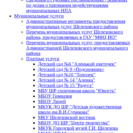
по делам о признании недействующими
муниципальных НПА
Муниципальные услуги
Административные регламенты предоставления
муниципальных услуг Шелеховского района
Перечень муниципальных услуг Шелеховского
района, предоставляемых в ГАУ "МФЦ ИО"
Перечень муниципальных услуг, предоставляемых
Администрацией Шелеховского муниципального
района
Платные услуги
Детский сад №6 "Аленький цветочек"
Детский сад № 9 «Подснежник»
Детский сад №10 "Тополек"
Детский сад № 14 "Аленка"
Детский сад № 15 "Радуга"
МБУ ШР спортивная школа "Юность"
МБОУ Гимназия
МБОУ Лицей
МКУК ДО ШР "Детская художественная
школа им.В.И.Сурикова"
МКУ Шелеховский вестник
МБОУ ДО ШР "Центр творчества"
МКУК Городской музей Г.И. Шелехова