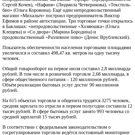
Сергей Кочев), «Нафаня» (Людмила Четверикова), «Текстиль-
био» (Ольга Коровина). Ещё один непродовольственный
магазин «Михалыч» построил предприниматель Виктор
Ефимов в районе автостанции. Три торговые точки открылось
в Баклашах: «непродовольственные «Хозяюшка» (Ольга
Клещева) и «Со двора» (Марина Бородина) и
продовольственный «Разливное пиво» (Денис Врублевский).
Показатель обеспеченности населения торговыми площадями
увеличился и составил 498,47 кв. метров на одну тысячу
человек.
Общий товарооборот на первое июля составил 2,8 миллиарда
рублей. В том числе в розничной торговле 2,68 миллиарда, в
сфере общественного питания – 120 миллионов рублей.
Объём реализации бытовых услуг достиг 90 миллионов
рублей.
На 615 объектах торговли и общепита трудятся 3275 человек,
средняя зарплата по отрасли в первом полугодии составила 12
тысяч рублей. В сфере бытовых услуг занято 993 человека со
средней зарплатой 15 тысяч рублей.
В соответствии с федеральным законодательством о
госрегулировании торговли ведётся постоянный мониторинг