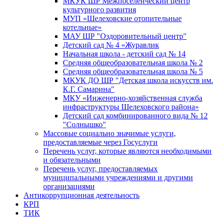
МКУК ШР Межпоселенческий центр
культурного развития
МУП «Шелеховские отопительные
котельные»
МАУ ШР "Оздоровительный центр"
Детский сад № 4 «Журавлик
Начальная школа - детский сад № 14
Средняя общеобразовательная школа № 2
Средняя общеобразовательная школа № 5
МКУК ДО ШР "Детская школа искусств им.
К.Г. Самарина"
МКУ «Инженерно-хозяйственная служба
инфраструктуры Шелеховского района»
Детский сад комбинированного вида № 12
"Солнышко"
Массовые социально значимые услуги,
предоставляемые через Госуслуги
Перечень услуг, которые являются необходимыми
и обязательными
Перечень услуг, предоставляемых
муниципальными учреждениями и другими
организациями
Антикоррупционная деятельность
КРП
ТИК