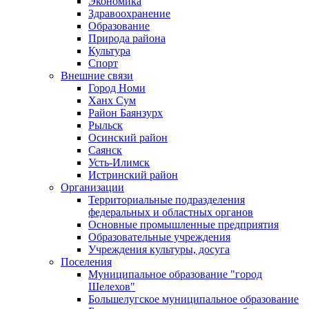
Экономика
Здравоохранение
Образование
Природа района
Культура
Спорт
Внешние связи
Город Номи
Ханх Сум
Район Баянзурх
Рыльск
Осинский район
Саянск
Усть-Илимск
Истринский район
Организации
Территориальные подразделения
федеральных и областных органов
Основные промышленные предприятия
Образовательные учреждения
Учреждения культуры, досуга
Поселения
Муниципальное образование "город
Шелехов"
Большелугское муниципальное образование