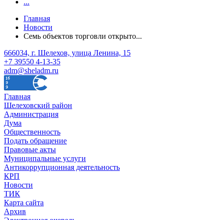
...
Главная
Новости
Семь объектов торговли открыто...
666034, г. Шелехов, улица Ленина, 15
+7 39550 4-13-35
adm@sheladm.ru
Главная
Шелеховский район
Администрация
Дума
Общественность
Подать обращение
Правовые акты
Муниципальные услуги
Антикоррупционная деятельность
КРП
Новости
ТИК
Карта сайта
Архив