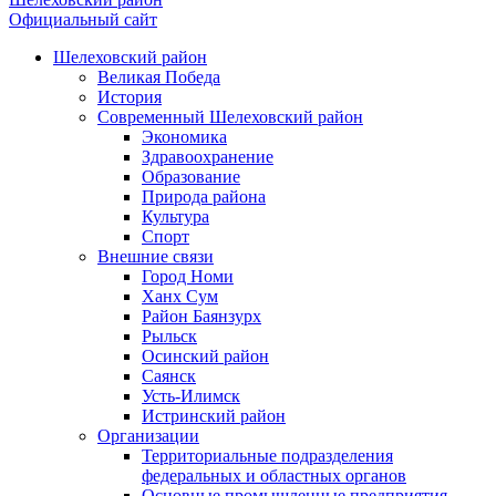
Официальный сайт
Шелеховский район
Великая Победа
История
Современный Шелеховский район
Экономика
Здравоохранение
Образование
Природа района
Культура
Спорт
Внешние связи
Город Номи
Ханх Сум
Район Баянзурх
Рыльск
Осинский район
Саянск
Усть-Илимск
Истринский район
Организации
Территориальные подразделения
федеральных и областных органов
Основные промышленные предприятия