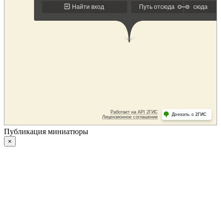
Публикация миниатюры
×