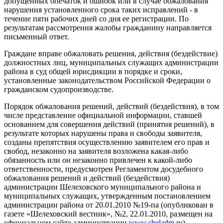
допущенных опечаток и ошибок или в случае обжалования
нарушения установленного срока таких исправлений - в
течение пяти рабочих дней со дня ее регистрации. По
результатам рассмотрения жалобы гражданину направляется
письменный ответ.
Граждане вправе обжаловать решения, действия (бездействие)
должностных лиц, муниципальных служащих администрации
района в суд общей юрисдикции в порядке и сроки,
установленные законодательством Российской Федерации о
гражданском судопроизводстве.
Порядок обжалования решений, действий (бездействия), в том
числе представление официальной информации, ставшей
основанием для совершения действий (принятия решений), в
результате которых нарушены права и свободы заявителя,
созданы препятствия осуществлению заявителем его прав и
свобод, незаконно на заявителя возложена какая-либо
обязанность или он незаконно привлечен к какой-либо
ответственности, предусмотрен Регламентом досудебного
обжалования решений и действий (бездействия)
администрации Шелеховского муниципального района и
муниципальных служащих, утвержденным постановлением
администрации района от 20.01.2010 №19-па (опубликован в
газете «Шелеховский вестник», №2, 22.01.2010, размещен на
официальном сайте администрации
www.sheladm.ru
).