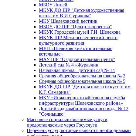
МБОУ Лицей
МКУК ДО ШР "Детская художественная
школа им.В.И.Сурикова"
МКУ Шелеховский вестник
МБОУ ДО ШР "Центр творчества"
МКУК Городской музей Г.И. Шелехова
МКУК ШР Межпоселенческий центр
культурного развития
МУП «Шелеховские отопительные
котельные»
МАУ ШР "Оздоровительный центр"
Детский сад № 4 «Журавлик
Начальная школа - детский сад № 14
Средняя общеобразовательная школа № 2
Средняя общеобразовательная школа № 5
МКУК ДО ШР "Детская школа искусств им.
К.Г. Самарина"
МКУ «Инженерно-хозяйственная служба
инфраструктуры Шелеховского района»
Детский сад комбинированного вида № 12
"Солнышко"
Массовые социально значимые услуги,
предоставляемые через Госуслуги
Перечень услуг, которые являются необходимыми
и обязательными