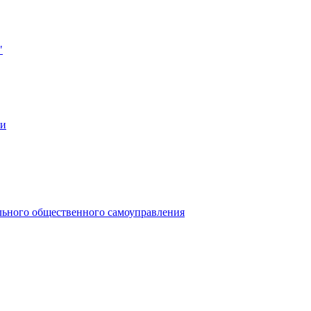
"
ии
льного общественного самоуправления