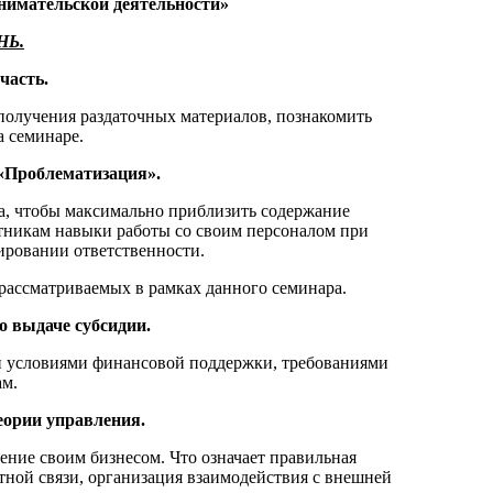
имательской деятельности»
НЬ.
часть.
 получения раздаточных материалов, познакомить
а семинаре.
 «Проблематизация».
а, чтобы максимально приблизить содержание
астникам навыки работы со своим персоналом при
ировании ответственности.
рассматриваемых в рамках данного семинара.
о выдаче субсидии.
и условиями финансовой поддержки, требованиями
ам.
еории управления.
ление своим бизнесом. Что означает правильная
тной связи, организация взаимодействия с внешней