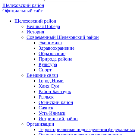
Шелеховский район
Официальный сайт
Шелеховский район
Великая Победа
История
Современный Шелеховский район
Экономика
Здравоохранение
Образование
Природа района
Культура
Спорт
Внешние связи
Город Номи
Ханх Сум
Район Баянзурх
Рыльск
Осинский район
Саянск
Усть-Илимск
Истринский район
Организации
Территориальные подразделения федеральных
Основные промышленные предприятия