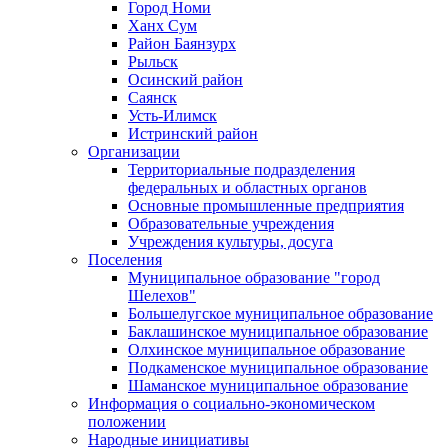
Город Номи
Ханх Сум
Район Баянзурх
Рыльск
Осинский район
Саянск
Усть-Илимск
Истринский район
Организации
Территориальные подразделения
федеральных и областных органов
Основные промышленные предприятия
Образовательные учреждения
Учреждения культуры, досуга
Поселения
Муниципальное образование "город
Шелехов"
Большелугское муниципальное образование
Баклашинское муниципальное образование
Олхинское муниципальное образование
Подкаменское муниципальное образование
Шаманское муниципальное образование
Информация о социально-экономическом
положении
Народные инициативы