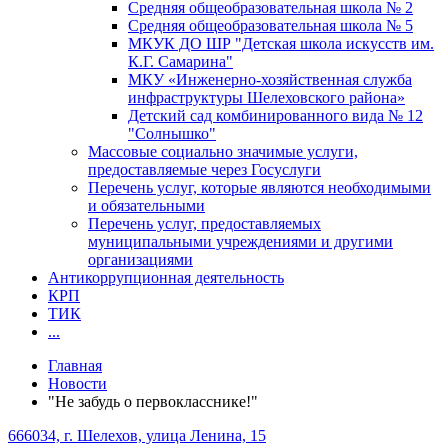
Средняя общеобразовательная школа № 2
Средняя общеобразовательная школа № 5
МКУК ДО ШР "Детская школа искусств им.
К.Г. Самарина"
МКУ «Инженерно-хозяйственная служба
инфраструктуры Шелеховского района»
Детский сад комбинированного вида № 12
"Солнышко"
Массовые социально значимые услуги,
предоставляемые через Госуслуги
Перечень услуг, которые являются необходимыми
и обязательными
Перечень услуг, предоставляемых
муниципальными учреждениями и другими
организациями
Антикоррупционная деятельность
КРП
ТИК
...
Главная
Новости
"Не забудь о первокласснике!"
666034, г. Шелехов, улица Ленина, 15