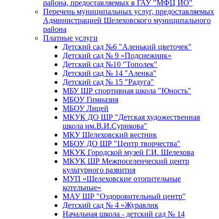
района, предоставляемых в ГАУ "МФЦ ИО"
Перечень муниципальных услуг, предоставляемых
Администрацией Шелеховского муниципального
района
Платные услуги
Детский сад №6 "Аленький цветочек"
Детский сад № 9 «Подснежник»
Детский сад №10 "Тополек"
Детский сад № 14 "Аленка"
Детский сад № 15 "Радуга"
МБУ ШР спортивная школа "Юность"
МБОУ Гимназия
МБОУ Лицей
МКУК ДО ШР "Детская художественная
школа им.В.И.Сурикова"
МКУ Шелеховский вестник
МБОУ ДО ШР "Центр творчества"
МКУК Городской музей Г.И. Шелехова
МКУК ШР Межпоселенческий центр
культурного развития
МУП «Шелеховские отопительные
котельные»
МАУ ШР "Оздоровительный центр"
Детский сад № 4 «Журавлик
Начальная школа - детский сад № 14