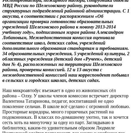
Роспотребнадзора, пожарного надзора, сотрудники отдела
МВД России по Шелеховскому району, руководители
структурных подразделений районной администрации. С 1
августа, в соответствии с распоряжением «Об
организации проверки готовности образовательных
учреждений Шелеховского района к новому 2013-2014
учебному году», подписанным мэром района Александром
Лобановым, Межведомственная комиссия оценивала
соответствие школ, детских садов, учреждений
дополнительного образования стандартам и требованиям.
34 образовательных учреждения, 5 учреждений культуры, 2
областных учреждения (детский дом «Ручеек», детский
дом № 4), расположенных на территории Шелеховского
района, проверены комиссией. 12 и 13 августа с
межведомственной комиссией наш корреспондент побывал
в сельских и городских школах, детских садах.
Наш микроавтобус въезжает в одно из живописных сёл
района – Олху. У школы членов комиссии встречает директор
Валентина Татаринова, педагог, воспитавший не одно
поколение сельчан. В школе всё сделано с огромной любовью.
Просторные коридоры, много горшечных растений на
подоконниках. В классах по-домашнему уютно, так и хочется
сесть хоть на минуточку за одну из парт. Заглядываю в
библиотеку, каким-то удивительным образом Людмиле