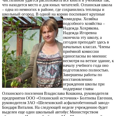
Чистилиной удаётся расположить все книги и учебники так,
что находится место и для юных читателей. Олхинская школа
– одна из немногих в районе, где сохранились теплицы и
школьный огород. В одной на корню поспевают крупные
помидоры.
Хозяйка
подсобного хозяйства –
Надежда Хохрякова.
Надежда Игоревна
окончила эту школу, а
сегодня преподаёт здесь в
начальных классах. Члены
приёмной комиссии
единогласны во мнении:
несмотря на ветхое здание, к
началу учебного года оно
подготовлено полностью.
Завершены работы по
восстановлению
ограждения школы при
поддержке главы
Олхинского поселения Владислава Кошкина, руководителя
предприятия ООО «Олхинский источник» Болтнева Евгения,
руководителя ЗАО «Шелеховский асфальтобетонный завод»
Бондаря Виталия. На следующей неделе учреждению будет
выделен еще один школьный автобус Министерством