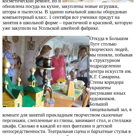
косметический ремонт, но и
обновлена посуда на кухне, закуплены новые игрушки,
шторы и пылесосы. В здании начальной школы оборудован
компьютерный класс. 1 сентября все ученики придут на
занятия в школьной форме – практичной и красивой, которую
уже закупили на Усольской швейной фабрике.
Откуда в Большом
Луге столько
творческих людей,
мы поняли, побывав
в структурном
подразделении
центра искусств им.
К.Г. Самарина.
Стены коридора
украшены
рисунками юных
художников.
Большой
танцевальный зал, в
комнате для занятий прикладным творчеством сказочные
персонажи, слепленные из глины, занимают стол, и стеллажи
шкафа. Сколько в каждой из них фантазии и детской
непосредственности. Театральная сцена и бархатные стулья в