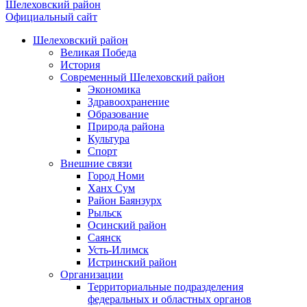
Шелеховский район
Официальный сайт
Шелеховский район
Великая Победа
История
Современный Шелеховский район
Экономика
Здравоохранение
Образование
Природа района
Культура
Спорт
Внешние связи
Город Номи
Ханх Сум
Район Баянзурх
Рыльск
Осинский район
Саянск
Усть-Илимск
Истринский район
Организации
Территориальные подразделения
федеральных и областных органов