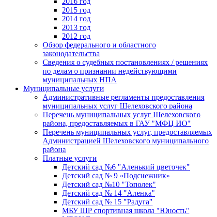
2016 год
2015 год
2014 год
2013 год
2012 год
Обзор федерального и областного
законодательства
Сведения о судебных постановлениях / решениях
по делам о признании недействующими
муниципальных НПА
Муниципальные услуги
Административные регламенты предоставления
муниципальных услуг Шелеховского района
Перечень муниципальных услуг Шелеховского
района, предоставляемых в ГАУ "МФЦ ИО"
Перечень муниципальных услуг, предоставляемых
Администрацией Шелеховского муниципального
района
Платные услуги
Детский сад №6 "Аленький цветочек"
Детский сад № 9 «Подснежник»
Детский сад №10 "Тополек"
Детский сад № 14 "Аленка"
Детский сад № 15 "Радуга"
МБУ ШР спортивная школа "Юность"