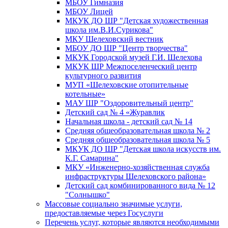
МБОУ Гимназия
МБОУ Лицей
МКУК ДО ШР "Детская художественная
школа им.В.И.Сурикова"
МКУ Шелеховский вестник
МБОУ ДО ШР "Центр творчества"
МКУК Городской музей Г.И. Шелехова
МКУК ШР Межпоселенческий центр
культурного развития
МУП «Шелеховские отопительные
котельные»
МАУ ШР "Оздоровительный центр"
Детский сад № 4 «Журавлик
Начальная школа - детский сад № 14
Средняя общеобразовательная школа № 2
Средняя общеобразовательная школа № 5
МКУК ДО ШР "Детская школа искусств им.
К.Г. Самарина"
МКУ «Инженерно-хозяйственная служба
инфраструктуры Шелеховского района»
Детский сад комбинированного вида № 12
"Солнышко"
Массовые социально значимые услуги,
предоставляемые через Госуслуги
Перечень услуг, которые являются необходимыми