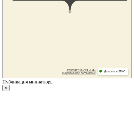
Публикация миниатюры
×