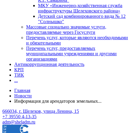
К.Г. Самарина"
МКУ «Инженерно-хозяйственная служба
инфраструктуры Шелеховского района»
Детский сад комбинированного вида № 12
"Солнышко"
Массовые социально значимые услуги,
предоставляемые через Госуслуги
Перечень услуг, которые являются необходимыми
и обязательными
Перечень услуг, предоставляемых
муниципальными учреждениями и другими
организациями
Антикоррупционная деятельность
КРП
ТИК
...
Главная
Новости
Информация для арендаторов земельных...
666034, г. Шелехов, улица Ленина, 15
+7 39550 4-13-35
adm@sheladm.ru