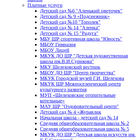
Платные услуги
Детский сад №6 "Аленький цветочек"
Детский сад № 9 «Подснежник»
Детский сад №10 "Тополек"
Детский сад № 14 "Аленка"
Детский сад № 15 "Радуга"
МБУ ШР спортивная школа "Юность"
МБОУ Гимназия
МБОУ Лицей
МКУК ДО ШР "Детская художественная
школа им.В.И.Сурикова"
МКУ Шелеховский вестник
МБОУ ДО ШР "Центр творчества"
МКУК Городской музей Г.И. Шелехова
МКУК ШР Межпоселенческий центр
культурного развития
МУП «Шелеховские отопительные
котельные»
МАУ ШР "Оздоровительный центр"
Детский сад № 4 «Журавлик
Начальная школа - детский сад № 14
Средняя общеобразовательная школа № 2
Средняя общеобразовательная школа № 5
МКУК ДО ШР "Детская школа искусств им.